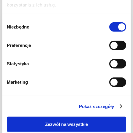
korzystania z ich usług.
Wybór
Niezbędne
zgody
Preferencje
Statystyka
Marketing
DESERY
Deser truskawkowo - jogurtowy na zimno
Pokaż szczegóły
Zezwól na wszystkie
1 godz.
922 kcal
3