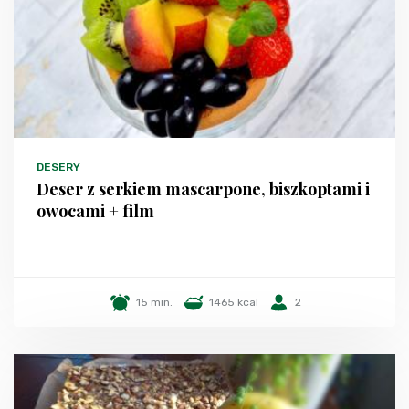
DESERY
Deser z serkiem mascarpone, biszkoptami i
owocami + film
15 min.
1465 kcal
2