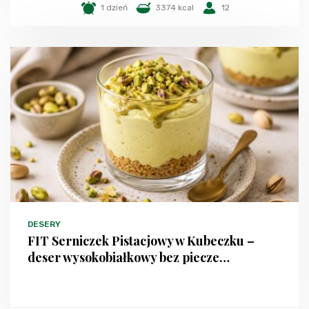
1 dzień
3374 kcal
12
DESERY
FIT Serniczek Pistacjowy w Kubeczku –
deser wysokobiałkowy bez piecze…