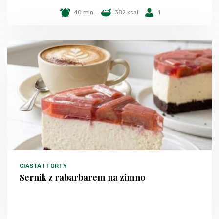
40 min.
382 kcal
1
CIASTA I TORTY
Sernik z rabarbarem na zimno