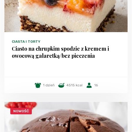
CIASTA I TORTY
Ciasto na chrupkim spodzie z kremem i
owocową galaretką/bez pieczenia
1 dzień
4515 kcal
16
NOWOŚĆ