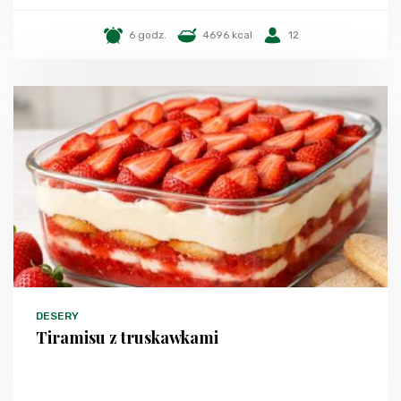
6 godz.
4696 kcal
12
DESERY
Tiramisu z truskawkami