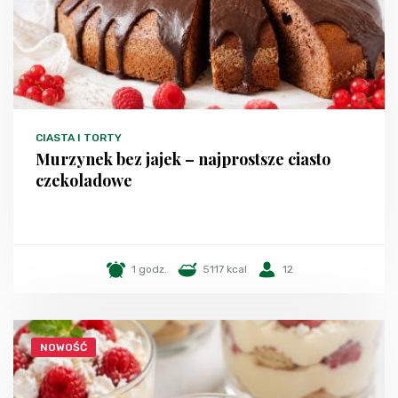
CIASTA I TORTY
Murzynek bez jajek – najprostsze ciasto
czekoladowe
1 godz.
5117 kcal
12
NOWOŚĆ