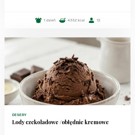
1 dzień
4352 kcal
12
DESERY
Lody czekoladowe /obłędnie kremowe