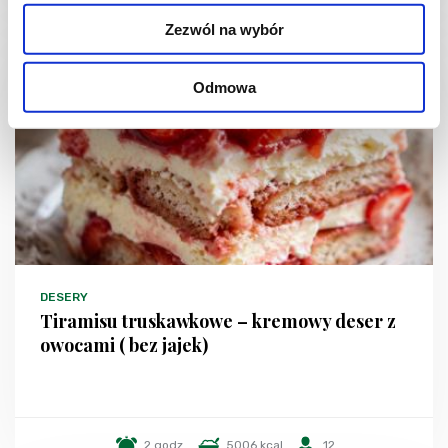
Zezwól na wybór
Odmowa
DESERY
Tiramisu truskawkowe – kremowy deser z
owocami ( bez jajek)
2 godz.
5006 kcal
12