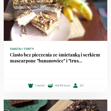
CIASTA I TORTY
Ciasto bez pieczenia ze śmietanką i serkiem
mascarpone "bananowiec" i "trus…
1 dzień
14298 kcal
20