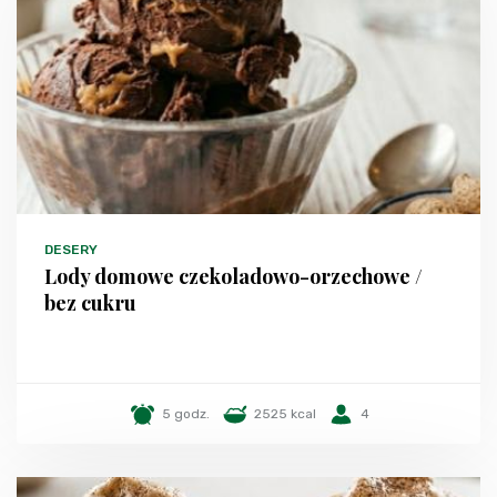
DESERY
Lody domowe czekoladowo-orzechowe /
bez cukru
5 godz.
2525 kcal
4