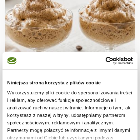
DESERY
Desery kawowe ekspresowe
Niniejsza strona korzysta z plików cookie
Wykorzystujemy pliki cookie do spersonalizowania treści
i reklam, aby oferować funkcje społecznościowe i
analizować ruch w naszej witrynie. Informacje o tym, jak
korzystasz z naszej witryny, udostępniamy partnerom
20 min.
623 kcal
2
społecznościowym, reklamowym i analitycznym.
Partnerzy mogą połączyć te informacje z innymi danymi
otrzymanymi od Ciebie lub uzyskanymi podczas