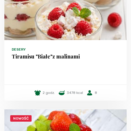
DESERY
Tiramisu "Białe"z malinami
2 godz.
3478 kcal
8
NOWOŚĆ