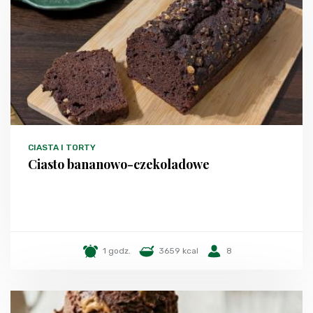
CIASTA I TORTY
Ciasto bananowo-czekoladowe
1 godz.
3659 kcal
8