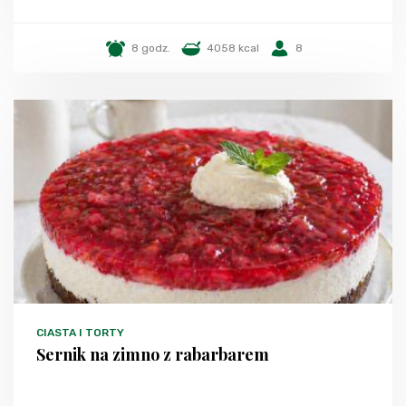
8 godz.
4058 kcal
8
CIASTA I TORTY
Sernik na zimno z rabarbarem