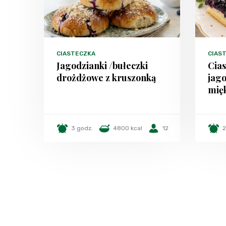
CIASTECZKA
CIAST
Jagodzianki /bułeczki
Cias
drożdżowe z kruszonką
jago
mięk
3 godz.
4800 kcal
12
2