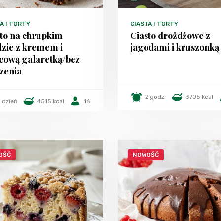
A I TORTY
CIASTA I TORTY
sto na chrupkim
Ciasto drożdżowe z
dzie z kremem i
jagodami i kruszonką
cową galaretką/bez
zenia
2 godz.
3705 kcal
1 dzień
4515 kcal
16
OŚĆ
NOWOŚĆ