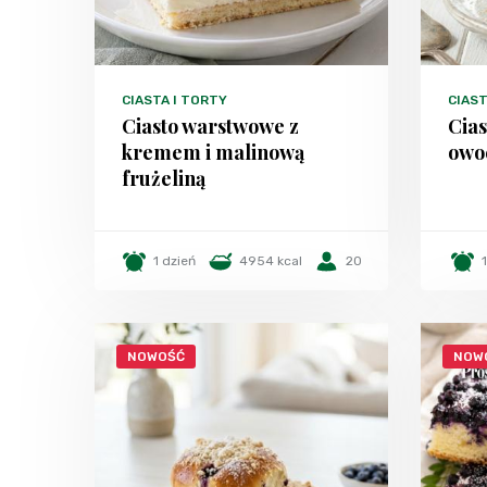
CIASTA I TORTY
CIAST
Ciasto warstwowe z
Cias
kremem i malinową
owo
frużeliną
1 dzień
4954 kcal
20
NOWOŚĆ
NOW