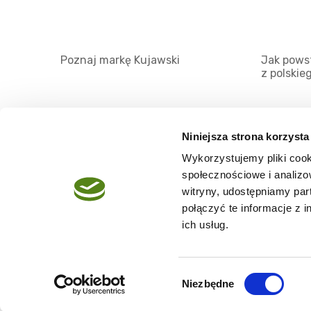
Poznaj markę Kujawski
Jak powst
z polskie
Niniejsza strona korzysta
Wykorzystujemy pliki cook
O serwisie
społecznościowe i analizo
Regulamin
witryny, udostępniamy pa
połączyć te informacje z 
Polityka prywatności
ich usług.
Wybór
Niezbędne
Copyright @2026 zpierwszegotloczenia.pl
zgody