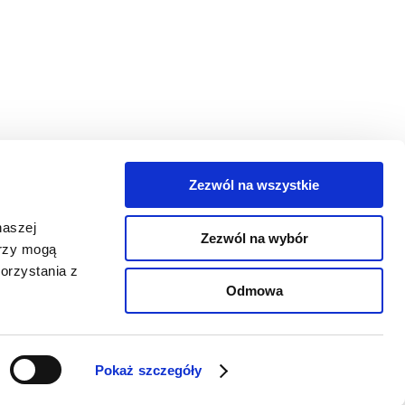
Zezwól na wszystkie
egorie
naszej
Zezwól na wybór
takt
erzy mogą
orzystania z
oguj się
Odmowa
Pokaż szczegóły