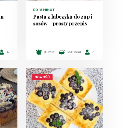
DO 15 MINUT
em
Pasta z lubczyku do zup i
sosów – prosty przepis
4
10 min.
558 kcal
6
NOWOŚĆ