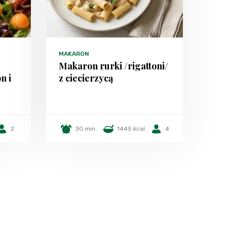
MAKARON
z
Makaron rurki /rigattoni/
n i
z ciecierzycą
2
30 min.
1445 kcal
4