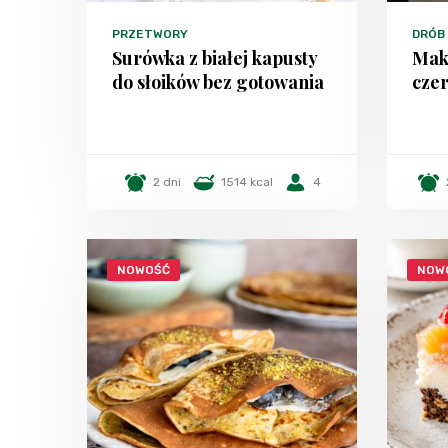
PRZETWORY
DRÓB
Surówka z białej kapusty
Mak
do słoików bez gotowania
czer
2 dni
1514 kcal
4
NOWOŚĆ
NOW