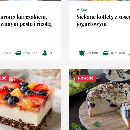
MIĘSA
aron z kurczakiem,
Siekane kotlety z sos
wonym pesto i ricottą
jogurtowym
20 min.
2162 kcal
4
24 min.
1071 kcal
OŚĆ
NOWOŚĆ