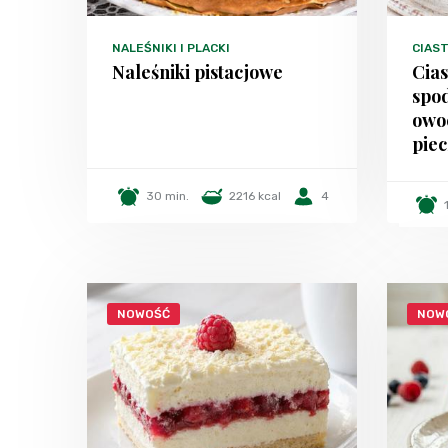
NALEŚNIKI I PLACKI
CIAST
Naleśniki pistacjowe
Cia
spo
owo
piec
30 min.
2216 kcal
4
NOWOŚĆ
NOW