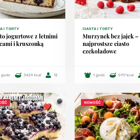
A I TORTY
CIASTA I TORTY
to jogurtowe z letnimi
Murzynek bez jajek –
cami i kruszonką
najprostsze ciasto
czekoladowe
1 godz.
3429 kcal
12
1 godz.
5117 kcal
OŚĆ
NOWOŚĆ