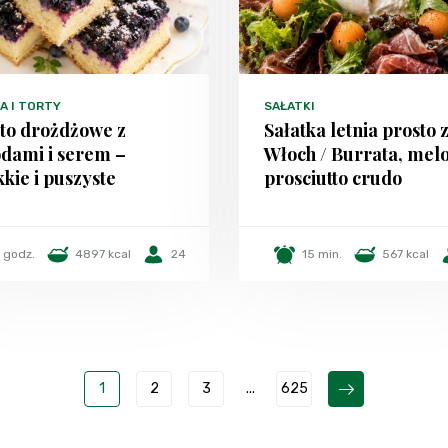
A I TORTY
SAŁATKI
to drożdżowe z
Sałatka letnia prosto 
dami i serem –
Włoch / Burrata, melo
kie i puszyste
prosciutto crudo
 godz.
4897 kcal
24
15 min.
567 kcal
1
2
3
...
625