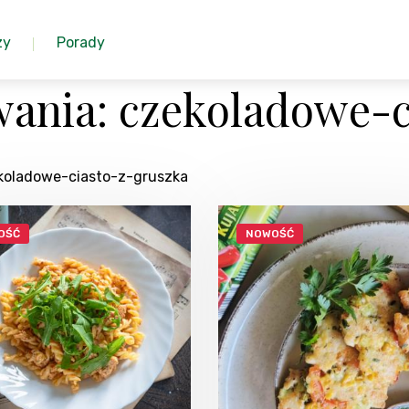
zy
Porady
ania: czekoladowe-c
ekoladowe-ciasto-z-gruszka
OŚĆ
NOWOŚĆ