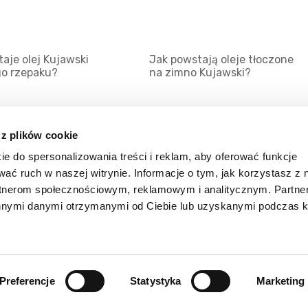
aje olej Kujawski
Jak powstają oleje tłoczone
go rzepaku?
na zimno Kujawski?
 z plików cookie
ie do spersonalizowania treści i reklam, aby oferować funkcje
Mapa serwisu
Kat
wać ruch w naszej witrynie. Informacje o tym, jak korzystasz z 
Kanały RSS
Kon
rtnerom społecznościowym, reklamowym i analitycznym. Partn
innymi danymi otrzymanymi od Ciebie lub uzyskanymi podczas k
Porady
Zal
Preferencje
Statystyka
Marketing