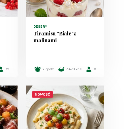
DESERY
Tiramisu "Białe"z
malinami
12
2 godz.
3478 kcal
8
NOWOŚĆ