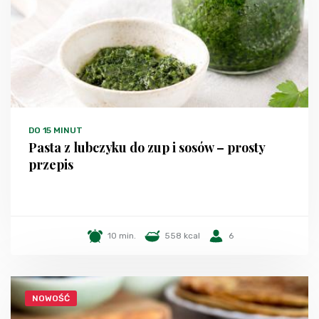
DO 15 MINUT
Pasta z lubczyku do zup i sosów – prosty
przepis
10 min.
558 kcal
6
NOWOŚĆ