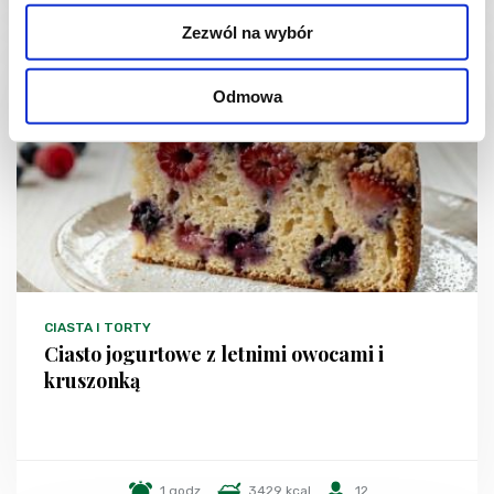
Zezwól na wybór
NOWOŚĆ
Odmowa
CIASTA I TORTY
Ciasto jogurtowe z letnimi owocami i
kruszonką
1 godz.
3429 kcal
12