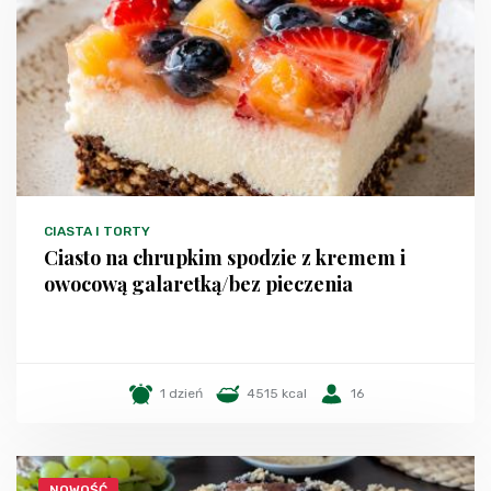
CIASTA I TORTY
Ciasto na chrupkim spodzie z kremem i
owocową galaretką/bez pieczenia
1 dzień
4515 kcal
16
NOWOŚĆ