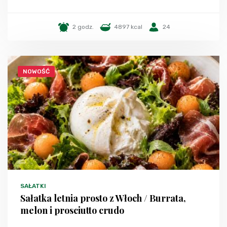
2 godz.
4897 kcal
24
NOWOŚĆ
SAŁATKI
Sałatka letnia prosto z Włoch / Burrata,
melon i prosciutto crudo