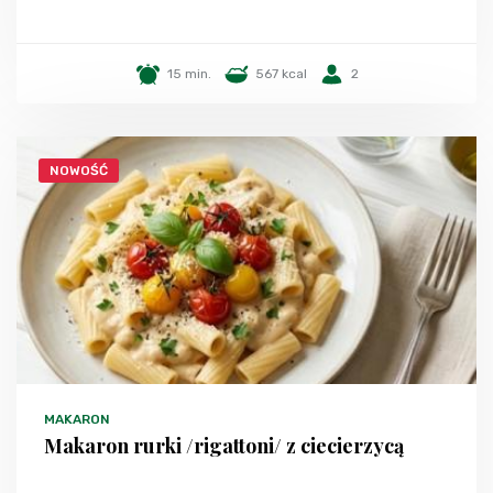
15 min.
567 kcal
2
NOWOŚĆ
MAKARON
Makaron rurki /rigattoni/ z ciecierzycą