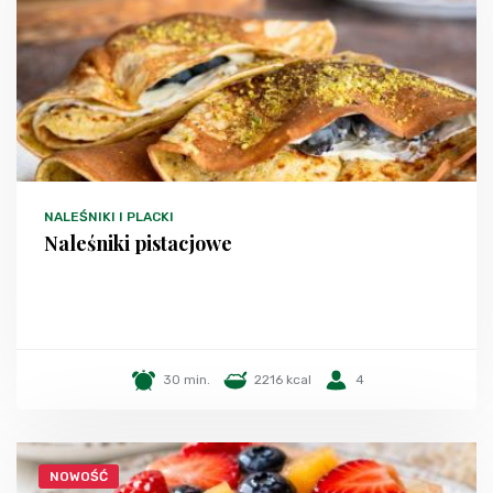
NALEŚNIKI I PLACKI
Naleśniki pistacjowe
30 min.
2216 kcal
4
NOWOŚĆ