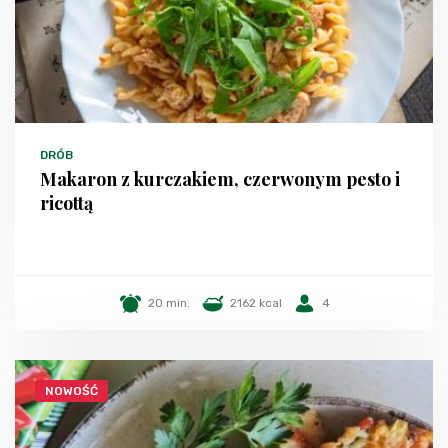
DRÓB
Makaron z kurczakiem, czerwonym pesto i
ricottą
20 min.
2162 kcal
4
NOWOŚĆ