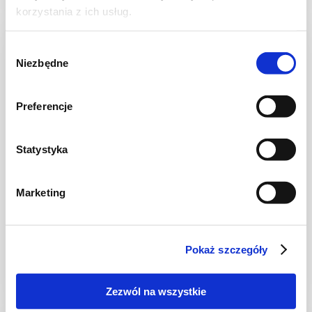
korzystania z ich usług.
NOWOŚĆ
Wybór
Niezbędne
zgody
Preferencje
Statystyka
Marketing
CIASTA I TORTY
Ciasto warstwowe z kremem i malinową
frużeliną
Pokaż szczegóły
Zezwól na wszystkie
1 dzień
4954 kcal
20