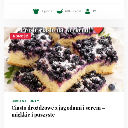
3 godz.
4800 kcal
12
NOWOŚĆ
CIASTA I TORTY
Ciasto drożdżowe z jagodami i serem –
miękkie i puszyste