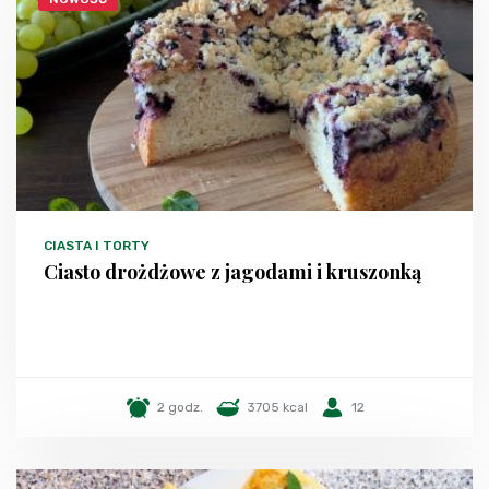
CIASTA I TORTY
Ciasto drożdżowe z jagodami i kruszonką
2 godz.
3705 kcal
12