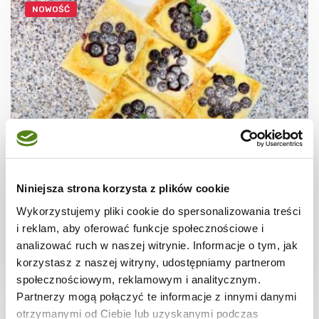
NOWOŚĆ
CIASTECZKA
Ciastka francuskie z borówkami + film
Niniejsza strona korzysta z plików cookie
Wykorzystujemy pliki cookie do spersonalizowania treści
i reklam, aby oferować funkcje społecznościowe i
analizować ruch w naszej witrynie. Informacje o tym, jak
korzystasz z naszej witryny, udostępniamy partnerom
30 min.
1531 kcal
8
społecznościowym, reklamowym i analitycznym.
Partnerzy mogą połączyć te informacje z innymi danymi
otrzymanymi od Ciebie lub uzyskanymi podczas