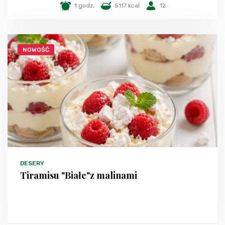
1 godz.
5117 kcal
12
NOWOŚĆ
DESERY
Tiramisu "Białe"z malinami