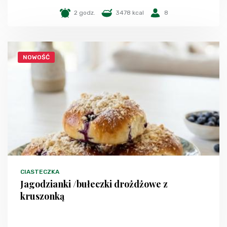
2 godz.
3478 kcal
8
NOWOŚĆ
CIASTECZKA
Jagodzianki /bułeczki drożdżowe z
kruszonką