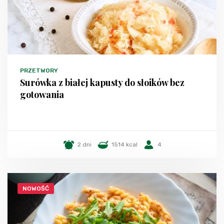
PRZETWORY
Surówka z białej kapusty do słoików bez
gotowania
2 dni
1514 kcal
4
NOWOŚĆ