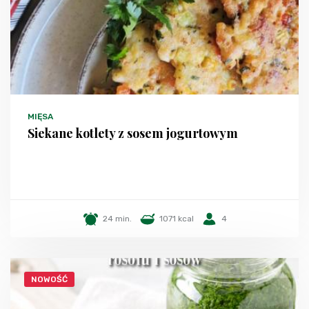
MIĘSA
Siekane kotlety z sosem jogurtowym
24 min.
1071 kcal
4
NOWOŚĆ