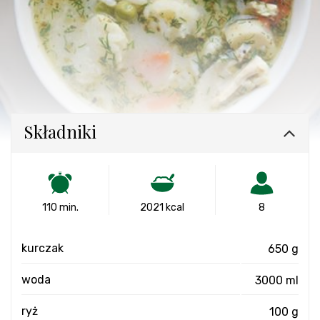
Składniki
110 min.
2021 kcal
8
kurczak
650 g
woda
3000 ml
ryż
100 g