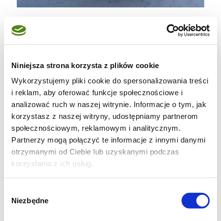
Zupa rosołowa z kurczakiem i warzywami
około 3 litry wody
1/2 małego kurczaka
Niniejsza strona korzysta z plików cookie
100 g ryżu
Wykorzystujemy pliki cookie do spersonalizowania treści
1 por ( jasna i jasnozielona część )
i reklam, aby oferować funkcje społecznościowe i
analizować ruch w naszej witrynie. Informacje o tym, jak
250 g mrożonego groszku ( wcześniej
korzystasz z naszej witryny, udostępniamy partnerom
groszek należy rozmrozić )
społecznościowym, reklamowym i analitycznym.
1/2 kalafiora
Partnerzy mogą połączyć te informacje z innymi danymi
2 mniejsze marchewki
otrzymanymi od Ciebie lub uzyskanymi podczas
korzystania z ich usług.
1 pietruszka
kilka łyżek śmietany do zup ( opcjonalnie
Wybór
)
Niezbędne
zgody
3 liście laurowe / 5 ziaren ziela