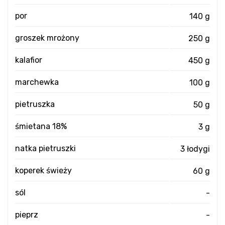
por
140 g
groszek mrożony
250 g
kalafior
450 g
marchewka
100 g
pietruszka
50 g
śmietana 18%
3 g
natka pietruszki
3 łodygi
koperek świeży
60 g
sól
-
pieprz
-