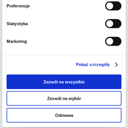
angielskiego
Preferencje
kilka gałązek pietruszki / selera /
lubczyku
Statystyka
garść świeżo posiekanego koperku
sól i pieprz do smaku
Marketing
Do zimnej wody, daj czyste mięso, dołóż
związane zielone gałązki ziół i naciętego
Pokaż szczegóły
wzdłuż pora, oraz marchewki i pietruszkę,
pokrojone w kostkę lub w plasterki. Dodaj
Zezwól na wszystkie
również liście laurowe i ziele angielskie.
Garnek przykryj pokrywką i gotuj, od
Zezwól na wybór
zagotowania około 70 minut na małym
ogniu. Mięso powinno być zupełnie miękkie i
Odmowa
powinno odchodzić od kości.