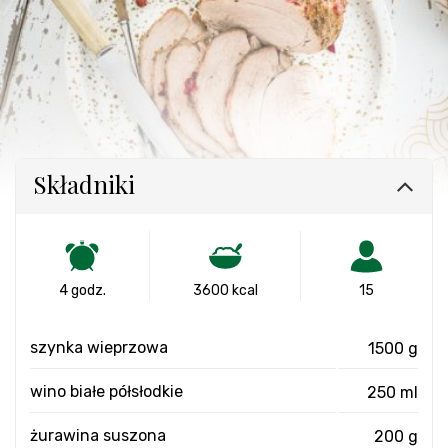
Składniki
4 godz.
3600 kcal
15
szynka wieprzowa
1500 g
wino białe półsłodkie
250 ml
żurawina suszona
200 g