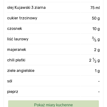
olej Kujawski 3 ziarna
75 ml
cukier trzcinowy
50 g
czosnek
10 g
3
liść laurowy
⁄
g
5
majeranek
2 g
1
chili płatki
2
⁄
g
2
ziele angielskie
1 g
sól
-
pieprz
-