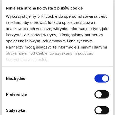
mięso – plastry schabu rozbijamy tłuczkiem,
Niniejsza strona korzysta z plików cookie
nadając im równą grubość, nacieramy z
Wykorzystujemy pliki cookie do spersonalizowania treści
jednej strony przeciśniętym przez praskę
i reklam, aby oferować funkcje społecznościowe i
czosnkiem oraz oprószamy roztartym w
analizować ruch w naszej witrynie. Informacje o tym, jak
korzystasz z naszej witryny, udostępniamy partnerom
dłoniach majerankiem. Z obu stron
społecznościowym, reklamowym i analitycznym.
doprawiamy solą i pieprzem. Smażymy na
Partnerzy mogą połączyć te informacje z innymi danymi
osobnej patelni, na rozgrzanym tłuszczu (po
otrzymanymi od Ciebie lub uzyskanymi podczas
około 2-3 minuty z każdej strony).
korzystania z ich usług.
Usmażone kotlety dodajemy do naczynia z
Wybór
Niezbędne
zgody
kapustą. Na każdym z nich kładziemy
odrobinkę masła. Podgrzewamy jeszcze przez
Preferencje
kilka minut pod przykryciem.
Statystyka