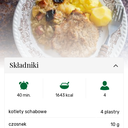
Składniki
40 min.
1643 kcal
4
kotlety schabowe
4 plastry
czosnek
10 g