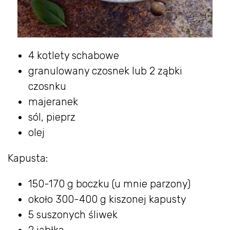
4 kotlety schabowe
granulowany czosnek lub 2 ząbki
czosnku
majeranek
sól, pieprz
olej
Kapusta:
150-170 g boczku (u mnie parzony)
około 300-400 g kiszonej kapusty
5 suszonych śliwek
2 jabłka