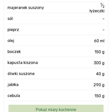
1
⁄
2
majeranek suszony
łyżeczki
sól
-
pieprz
-
olej
60 ml
boczek
150 g
kapusta kiszona
300 g
śliwki suszone
40 g
jabłka
290 g
cebula
150 g