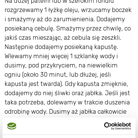
Na dużej patelni lub w szerokim rondlu
rozgrzewamy 1 łyżkę oleju, wrzucamy boczek
i smażymy aż do zarumienienia. Dodajemy
posiekaną cebulę. Smażymy przez chwilę, co
jakiś czas mieszając, aż cebula się zeszkli.
Następnie dodajemy posiekaną kapustę.
Wlewamy mniej więcej 1 szklankę wody i
dusimy, pod przykryciem, na niewielkim
ogniu (około 30 minut, lub dłużej, jeśli
kapusta jest twarda). Gdy kapusta zmięknie,
dodajemy do niej śliwki oraz jabłka. Jeśli jest
taka potrzeba, dolewamy w trakcie duszenia
odrobinę wody. Dusimy aż jabłka całkowicie
się rozpadną.
W czasie gdy kapusta się dusi, szykujemy