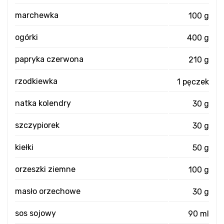
marchewka
100 g
ogórki
400 g
papryka czerwona
210 g
rzodkiewka
1 pęczek
natka kolendry
30 g
szczypiorek
30 g
kiełki
50 g
orzeszki ziemne
100 g
masło orzechowe
30 g
sos sojowy
90 ml