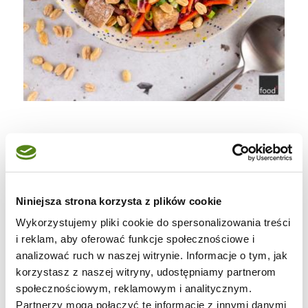
Sałatka z makaronu ryżowego z sosem
orzechowym i chrupiącym tofu
Niniejsza strona korzysta z plików cookie
Ilość porcji: 6-8
Wykorzystujemy pliki cookie do spersonalizowania treści
Czas przygotowania: 30 minut Czas
i reklam, aby oferować funkcje społecznościowe i
analizować ruch w naszej witrynie. Informacje o tym, jak
gotowania: 15 minut 15 minut
korzystasz z naszej witryny, udostępniamy partnerom
społecznościowym, reklamowym i analitycznym.
Partnerzy mogą połączyć te informacje z innymi danymi