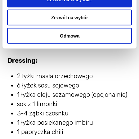
50 g ulubionych kiełków (np. z
rzodkiewki)
Zezwól na wybór
100 g orzeszków ziemnych (obranych,
niesolonych)
Odmowa
Dressing:
2 łyżki masła orzechowego
6 łyżek sosu sojowego
1 łyżka oleju sezamowego (opcjonalnie)
sok z 1 limonki
3-4 ząbki czosnku
1 łyżka posiekanego imbiru
1 papryczka chili