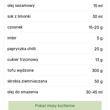
olej sezamowy
15 ml
sok z limonki
30 ml
czosnek
15-20 g
imbir
5 g
papryczka chilli
20 g
cukier trzcinowy
13 g
tofu wędzone
300 g
skrobia ziemniaczana
50 g
olej do smażenia
30-45 ml