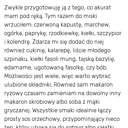
Zwykle przygotowuję ją z tego, co akurat
mam pod ręką. Tym razem do miski
wrzuciłem: czerwoną kapustę, marchew,
ogórka, paprykę, rzodkiewkę, kiełki, szczypior
i kolendrę. Zdarza mi się dodać do niej
również cukinię, kalarepę, liście młodego
szpinaku, kiełki fasoli mung, tajską bazylię,
edamame, ugotowaną fasolkę, czy bób.
Możliwości jest wiele, więc warto wybrać
ulubione składniki. Również sam makaron
ryżowy czasami zamieniam na dowolny inny
makaron skrobiowy albo soba z mąki
gryczanej. Wszystkie smaki idealnie łączy
prosty sos orzechowy, przypominający nieco
ten, który używa się do
sataya
albo sałatki