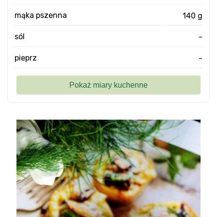
mąka pszenna
140 g
sól
-
pieprz
-