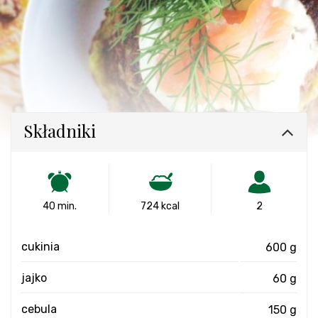
Składniki
40 min.
724 kcal
2
cukinia
600 g
jajko
60 g
cebula
150 g