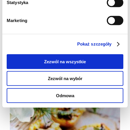
Statystyka
* duża cebula – 1 szt
* mąka pszenna – ok. 3/4 szkl
Marketing
* sól, pieprz – do smaku
DODATKOWO:
Pokaż szczegóły
* kwaśna śmietana
Zezwól na wszystkie
* wędzony łosoś
Zezwól na wybór
Odmowa