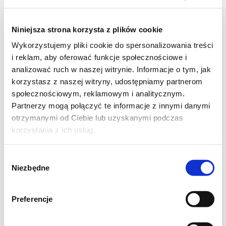
Niniejsza strona korzysta z plików cookie
Wykorzystujemy pliki cookie do spersonalizowania treści
i reklam, aby oferować funkcje społecznościowe i
analizować ruch w naszej witrynie. Informacje o tym, jak
korzystasz z naszej witryny, udostępniamy partnerom
społecznościowym, reklamowym i analitycznym.
Partnerzy mogą połączyć te informacje z innymi danymi
otrzymanymi od Ciebie lub uzyskanymi podczas
korzystania z ich usług.
Wybór
SKŁADNIKI:
Niezbędne
zgody
( dla 2 osób )
Preferencje
* cukinia – 1 szt
* duże jajko – 1 szt