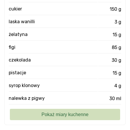
cukier
150 g
laska wanilli
3 g
żelatyna
15 g
figi
85 g
czekolada
30 g
pistacje
15 g
syrop klonowy
4 g
nalewka z pigwy
30 ml