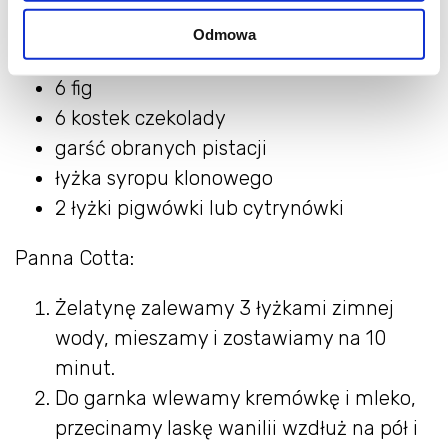
laska wanilii
Odmowa
5 łyżeczek żelatyny
6 fig
6 kostek czekolady
garść obranych pistacji
łyżka syropu klonowego
2 łyżki pigwówki lub cytrynówki
Panna Cotta:
Żelatynę zalewamy 3 łyżkami zimnej
wody, mieszamy i zostawiamy na 10
minut.
Do garnka wlewamy kremówkę i mleko,
przecinamy laskę wanilii wzdłuż na pół i