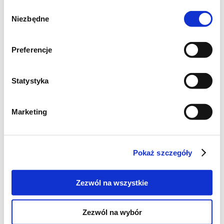
Wybór
Niezbędne
zgody
Preferencje
Statystyka
Marketing
Panna cotta z pieczonymi figami, gorzką
czekoladą i pistacjami/ 6 małych porcji lub 3
Pokaż szczegóły
duże
Zezwól na wszystkie
500 ml śmietanki kremówki
500 ml mleka
Zezwól na wybór
150 g cukru