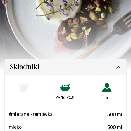
Składniki
-
2946 kcal
3
śmietana kremówka
500 ml
mleko
500 ml