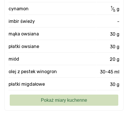
1
cynamon
⁄
g
5
imbir świeży
-
mąka owsiana
30 g
płatki owsiane
30 g
miód
20 g
olej z pestek winogron
30-45 ml
płatki migdałowe
30 g