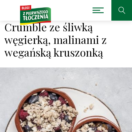
Crumble ze śliwką
węgierką, malinami z
wegańską kruszonką