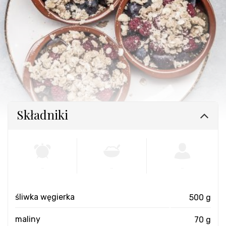
Składniki
-
-
-
śliwka węgierka
500 g
maliny
70 g