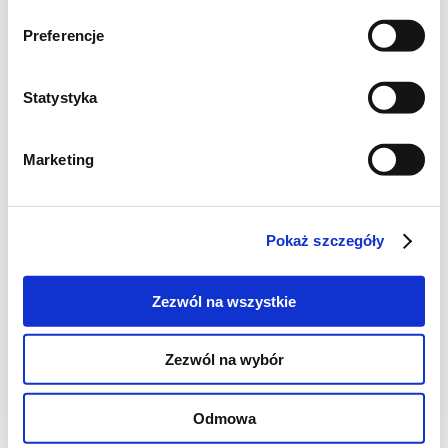
Preferencje
Statystyka
Marketing
Pokaż szczegóły
500 bram śliwek węgierek
Zezwól na wszystkie
po garści malin
szczypta cynamonu
Zezwól na wybór
świeży imbir
Odmowa