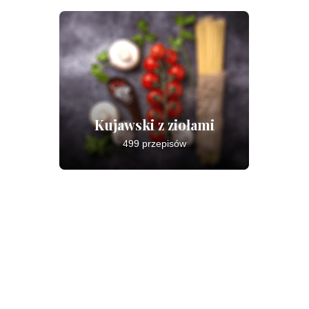
Kujawski z ziołami
499 przepisów