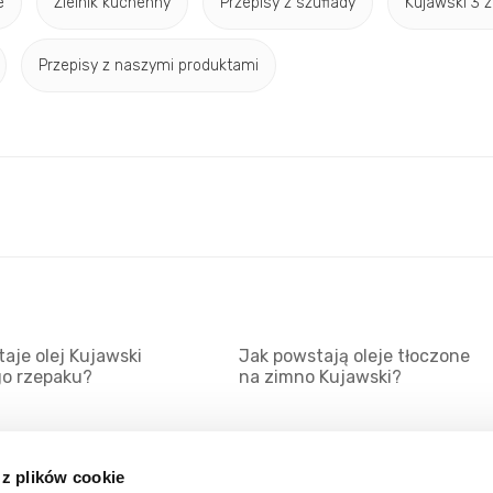
e
Zielnik kuchenny
Przepisy z szuflady
Kujawski 3 z
Przepisy z naszymi produktami
aje olej Kujawski
Jak powstają oleje tłoczone
go rzepaku?
na zimno Kujawski?
 z plików cookie