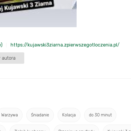
w)
https://kujawski3ziarna.zpierwszegotloczenia.pl/
 autora
Warzywa
Śniadanie
Kolacja
do 30 minut