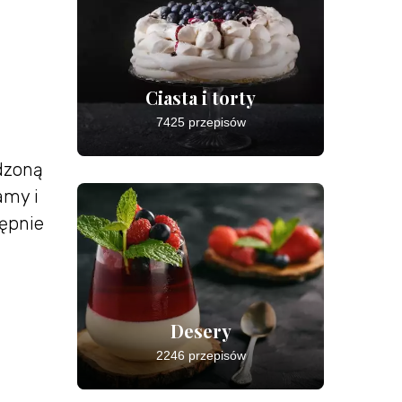
Ciasta i torty
7425 przepisów
dzoną
amy i
tępnie
Desery
2246 przepisów