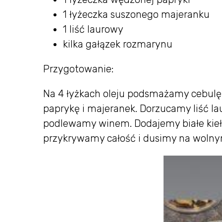
1 łyżeczka suszonego majeranku
1 liść laurowy
kilka gałązek rozmarynu
Przygotowanie:
Na 4 łyżkach oleju podsmażamy cebulę 
paprykę i majeranek. Dorzucamy liść la
podlewamy winem. Dodajemy białe kiełb
przykrywamy całość i dusimy na wolnym