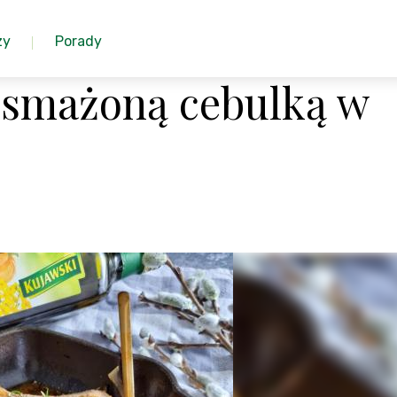
zy
Porady
e smażoną cebulką w