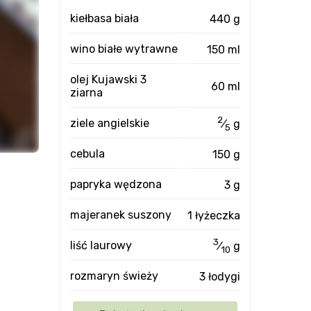
kiełbasa biała
440 g
wino białe wytrawne
150 ml
olej Kujawski 3
60 ml
ziarna
2
ziele angielskie
⁄
g
5
cebula
150 g
papryka wędzona
3 g
majeranek suszony
1 łyżeczka
3
liść laurowy
⁄
g
10
rozmaryn świeży
3 łodygi