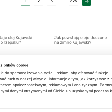
1
2
3
...
625
aje olej Kujawski
Jak powstają oleje tłoczone
go rzepaku?
na zimno Kujawski?
 z plików cookie
ie do spersonalizowania treści i reklam, aby oferować funkcje
Mapa serwisu
Kat
wać ruch w naszej witrynie. Informacje o tym, jak korzystasz z 
Kanały RSS
Kon
rtnerom społecznościowym, reklamowym i analitycznym. Partn
innymi danymi otrzymanymi od Ciebie lub uzyskanymi podczas k
Porady
Zal