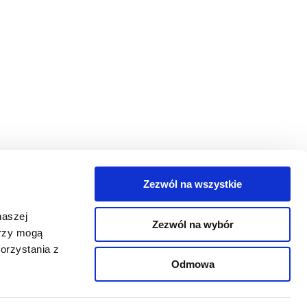
Zezwól na wszystkie
egorie
naszej
Zezwól na wybór
takt
erzy mogą
orzystania z
oguj się
Odmowa