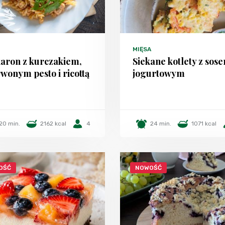
MIĘSA
aron z kurczakiem,
Siekane kotlety z sos
wonym pesto i ricottą
jogurtowym
20 min.
2162 kcal
4
24 min.
1071 kcal
OŚĆ
NOWOŚĆ