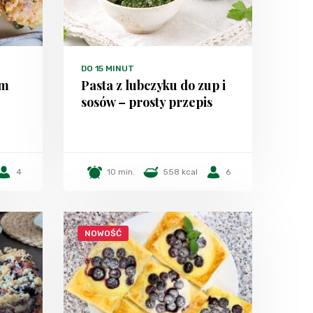
DO 15 MINUT
em
Pasta z lubczyku do zup i
sosów – prosty przepis
4
10 min.
558 kcal
6
NOWOŚĆ