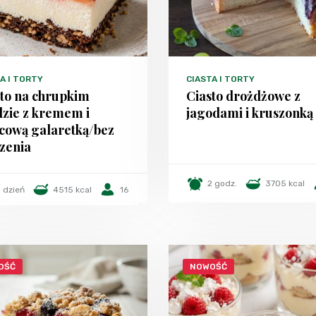
A I TORTY
CIASTA I TORTY
sto na chrupkim
Ciasto drożdżowe z
dzie z kremem i
jagodami i kruszonką
cową galaretką/bez
zenia
2 godz.
3705 kcal
1 dzień
4515 kcal
16
OŚĆ
NOWOŚĆ