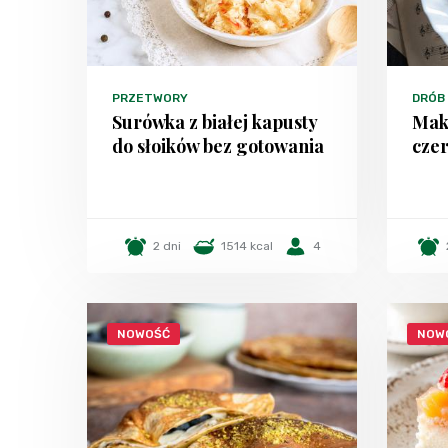
PRZETWORY
DRÓB
Surówka z białej kapusty
Mak
do słoików bez gotowania
czer
2 dni
1514 kcal
4
NOWOŚĆ
NOW