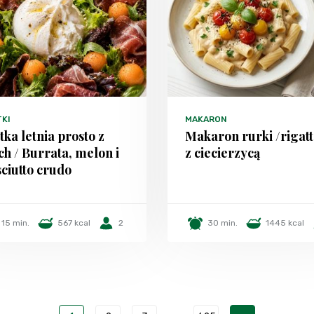
TKI
MAKARON
tka letnia prosto z
Makaron rurki /rigatt
h / Burrata, melon i
z ciecierzycą
ciutto crudo
15 min.
567 kcal
2
30 min.
1445 kcal