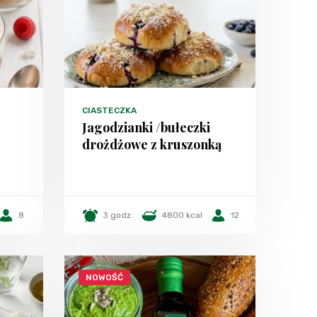
CIASTECZKA
Jagodzianki /bułeczki
drożdżowe z kruszonką
8
3 godz.
4800 kcal
12
NOWOŚĆ