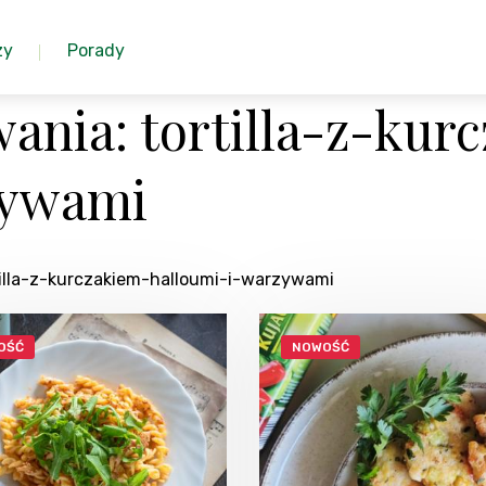
zy
Porady
ania: tortilla-z-kur
zywami
tilla-z-kurczakiem-halloumi-i-warzywami
OŚĆ
NOWOŚĆ