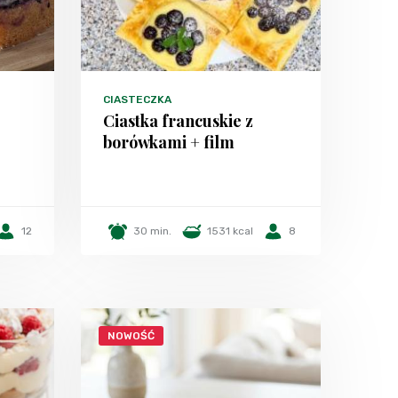
CIASTECZKA
Ciastka francuskie z
borówkami + film
12
30 min.
1531 kcal
8
NOWOŚĆ