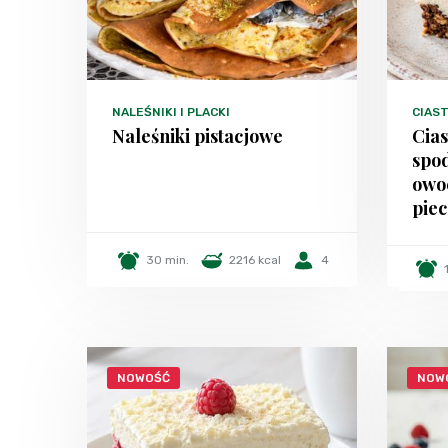
NALEŚNIKI I PLACKI
CIAST
Naleśniki pistacjowe
Cia
spo
owo
piec
30 min.
2216 kcal
4
NOWOŚĆ
NOW