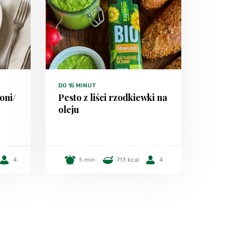
DO 15 MINUT
oni/
Pesto z liści rzodkiewki na
oleju
4
5 min.
713 kcal
4