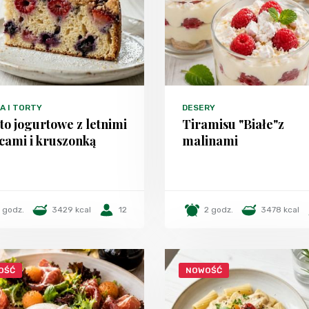
A I TORTY
DESERY
to jogurtowe z letnimi
Tiramisu "Białe"z
cami i kruszonką
malinami
1 godz.
3429 kcal
12
2 godz.
3478 kcal
OŚĆ
NOWOŚĆ