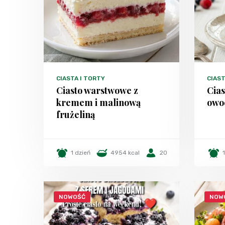
CIASTA I TORTY
CIAST
Ciasto warstwowe z
Cias
kremem i malinową
owo
frużeliną
1 dzień
4954 kcal
20
NOWOŚĆ
NOW