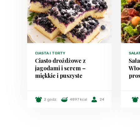
CIASTA I TORTY
SAŁA
Ciasto drożdżowe z
Sała
jagodami i serem –
Włoc
miękkie i puszyste
pros
2 godz.
4897 kcal
24