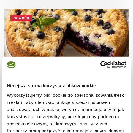
NOWOŚĆ
Niniejsza strona korzysta z plików cookie
CIASTA I TORTY
Ciasto kruche z jagodami
Wykorzystujemy pliki cookie do spersonalizowania treści
i reklam, aby oferować funkcje społecznościowe i
analizować ruch w naszej witrynie. Informacje o tym, jak
korzystasz z naszej witryny, udostępniamy partnerom
społecznościowym, reklamowym i analitycznym.
2 godz.
3628 kcal
12
Partnerzy mogą połączyć te informacje z innymi danymi