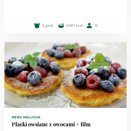
2 godz.
4683 kcal
12
MENU MALUCHA
Placki owsiane z owocami + film