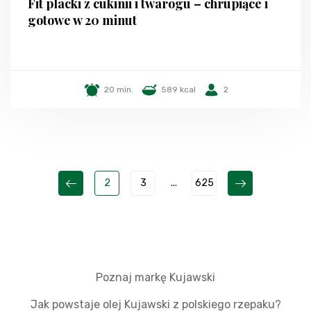
Fit placki z cukinii i twarogu – chrupiące i
gotowe w 20 minut
20 min.
589 kcal
2
2
3
...
625
Poznaj markę Kujawski
Jak powstaje olej Kujawski z polskiego rzepaku?