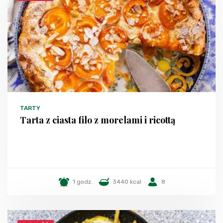
TARTY
Tarta z ciasta filo z morelami i ricottą
1 godz.
3440 kcal
8