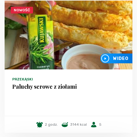
NOWOŚĆ
WIDEO
PRZEKĄSKI
Paluchy serowe z ziołami
2 godz.
3144 kcal
5