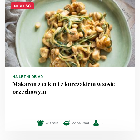
NOWOŚĆ
NA LETNI OBIAD
Makaron z cukinii z kurczakiem w sosie
orzechowym
30 min.
2366 kcal
2