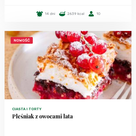
14 dni
2639 kcal
10
NOWOŚĆ
CIASTA I TORTY
Pleśniak z owocami lata