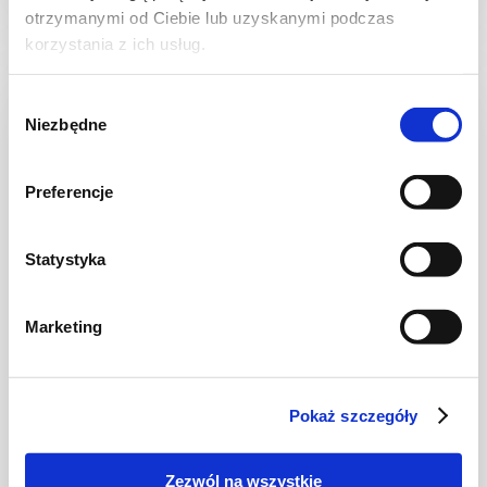
otrzymanymi od Ciebie lub uzyskanymi podczas
korzystania z ich usług.
Wybór
NOWOŚĆ
Niezbędne
zgody
Preferencje
Statystyka
Marketing
TARTY
Tarta z serowym kremem waniliowym i
borówkami
Pokaż szczegóły
Zezwól na wszystkie