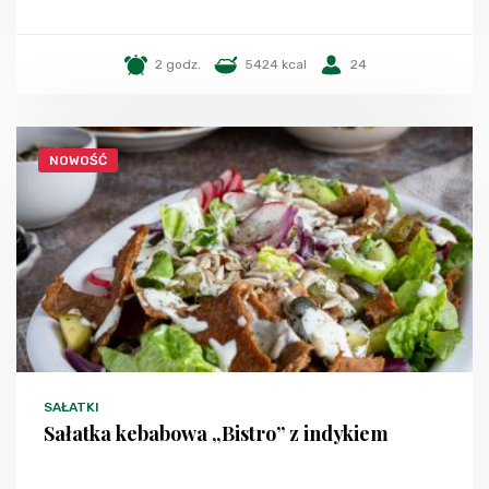
2 godz.
5424 kcal
24
NOWOŚĆ
SAŁATKI
Sałatka kebabowa „Bistro” z indykiem