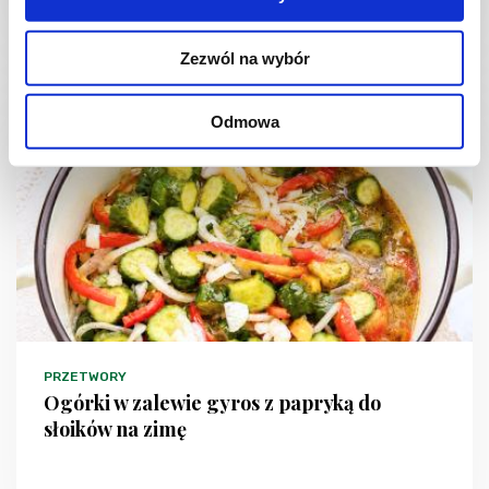
2 godz.
2381 kcal
8
Zezwól na wybór
Odmowa
NOWOŚĆ
PRZETWORY
Ogórki w zalewie gyros z papryką do
słoików na zimę