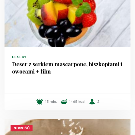
DESERY
Deser z serkiem mascarpone, biszkoptami i
owocami + film
15 min.
1465 kcal
2
NOWOŚĆ