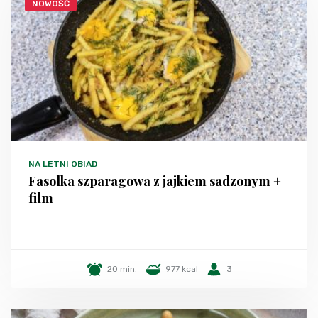
NOWOŚĆ
NA LETNI OBIAD
Fasolka szparagowa z jajkiem sadzonym +
film
20 min.
977 kcal
3