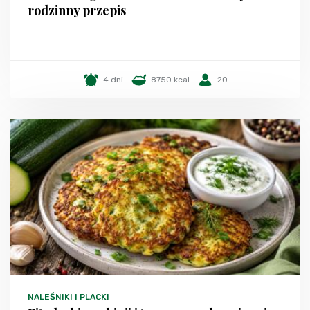
rodzinny przepis
4 dni
8750 kcal
20
NALEŚNIKI I PLACKI