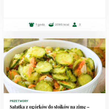
1 godz.
2085 kcal
3
PRZETWORY
Sałatka z ogórków do słoików na zimę –