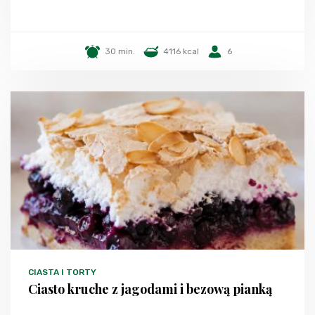
30 min.
4116 kcal
6
CIASTA I TORTY
Ciasto kruche z jagodami i bezową pianką