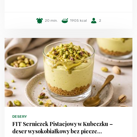
20 min.
1905 kcal
2
DESERY
FIT Serniczek Pistacjowy w Kubeczku –
deser wysokobiałkowy bez piecze…