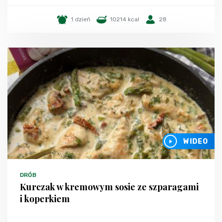
1 dzień
10214 kcal
28
WIDEO
DRÓB
Kurczak w kremowym sosie ze szparagami
i koperkiem