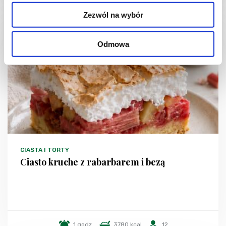
Zezwól na wybór
Odmowa
CIASTA I TORTY
Ciasto kruche z rabarbarem i bezą
1 godz.
3780 kcal
12