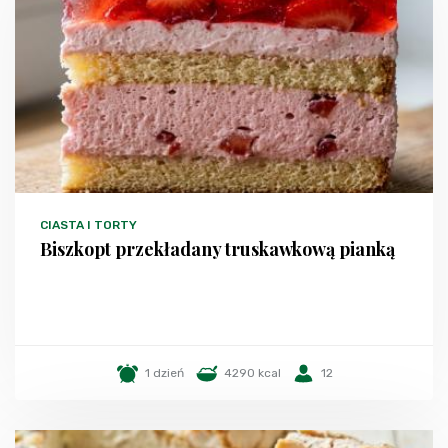
CIASTA I TORTY
Biszkopt przekładany truskawkową pianką
1 dzień
4290 kcal
12