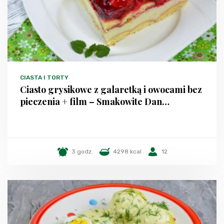
CIASTA I TORTY
Ciasto grysikowe z galaretką i owocami bez
pieczenia + film – Smakowite Dan…
3 godz.
4298 kcal
12