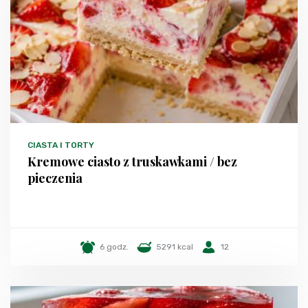
CIASTA I TORTY
Kremowe ciasto z truskawkami / bez
pieczenia
6 godz.
5291 kcal
12