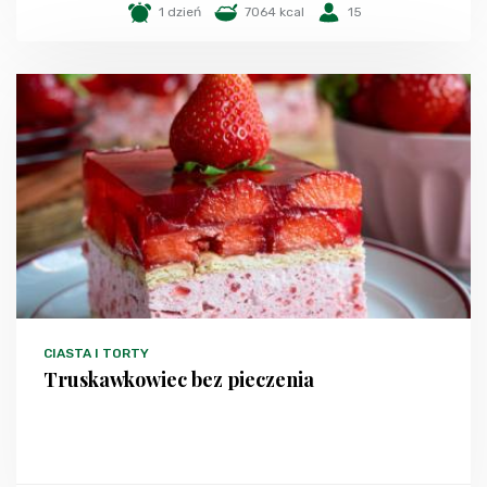
1 dzień
7064 kcal
15
CIASTA I TORTY
Truskawkowiec bez pieczenia