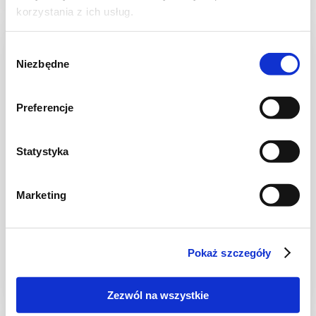
korzystania z ich usług.
Wybór
Niezbędne
zgody
Preferencje
Statystyka
Marketing
CIASTA I TORTY
Sernik z truskawkami i kruszonką
Pokaż szczegóły
Zezwól na wszystkie
2 dni
4949 kcal
15