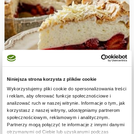
CIASTA I TORTY
Ciasto "Truskawkowa chmurka"
Niniejsza strona korzysta z plików cookie
Wykorzystujemy pliki cookie do spersonalizowania treści
i reklam, aby oferować funkcje społecznościowe i
analizować ruch w naszej witrynie. Informacje o tym, jak
korzystasz z naszej witryny, udostępniamy partnerom
1 dzień
5663 kcal
12
społecznościowym, reklamowym i analitycznym.
Partnerzy mogą połączyć te informacje z innymi danymi
otrzymanymi od Ciebie lub uzyskanymi podczas