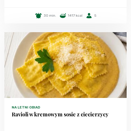
30 min.
1417 kcal
5
NA LETNI OBIAD
Ravioli w kremowym sosie z ciecierzycy