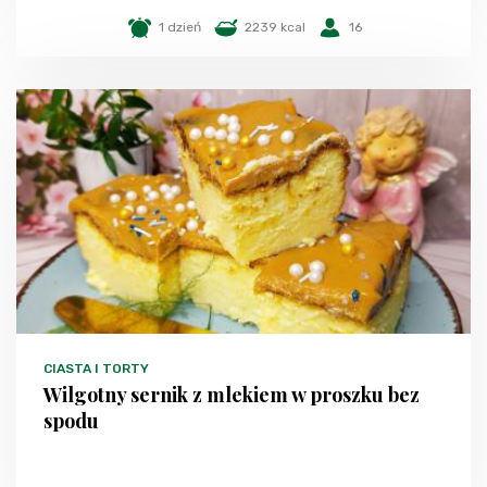
1 dzień
2239 kcal
16
CIASTA I TORTY
Wilgotny sernik z mlekiem w proszku bez
spodu