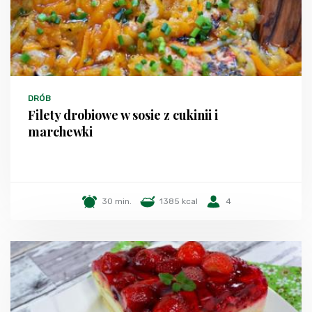
DRÓB
Filety drobiowe w sosie z cukinii i
marchewki
30 min.
1385 kcal
4