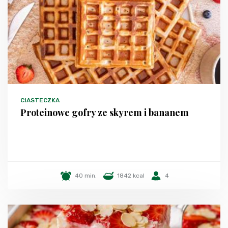
CIASTECZKA
Proteinowe gofry ze skyrem i bananem
40 min.
1842 kcal
4