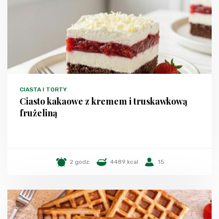
CIASTA I TORTY
Ciasto kakaowe z kremem i truskawkową
frużeliną
2 godz.
4489 kcal
15