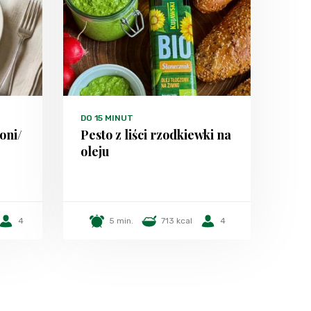
DO 15 MINUT
oni/
Pesto z liści rzodkiewki na
oleju
4
5 min.
713 kcal
4