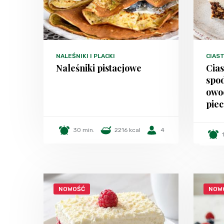
NALEŚNIKI I PLACKI
CIAST
Naleśniki pistacjowe
Cia
spo
owo
piec
30 min.
2216 kcal
4
NOWOŚĆ
NOW