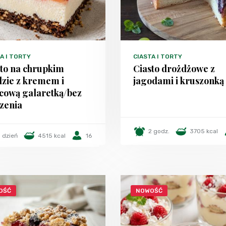
A I TORTY
CIASTA I TORTY
sto na chrupkim
Ciasto drożdżowe z
dzie z kremem i
jagodami i kruszonką
cową galaretką/bez
zenia
2 godz.
3705 kcal
1 dzień
4515 kcal
16
OŚĆ
NOWOŚĆ