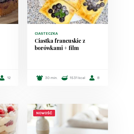
CIASTECZKA
Ciastka francuskie z
borówkami + film
12
30 min.
1531 kcal
8
NOWOŚĆ