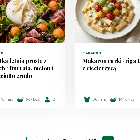
TKI
MAKARON
tka letnia prosto z
Makaron rurki /rigatt
h / Burrata, melon i
z ciecierzycą
ciutto crudo
15 min.
567 kcal
2
30 min.
1445 kcal