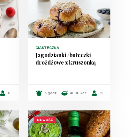
CIASTECZKA
Jagodzianki /bułeczki
drożdżowe z kruszonką
8
3 godz.
4800 kcal
12
NOWOŚĆ