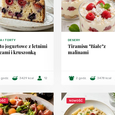
A I TORTY
DESERY
to jogurtowe z letnimi
Tiramisu "Białe"z
cami i kruszonką
malinami
1 godz.
3429 kcal
12
2 godz.
3478 kcal
OŚĆ
NOWOŚĆ