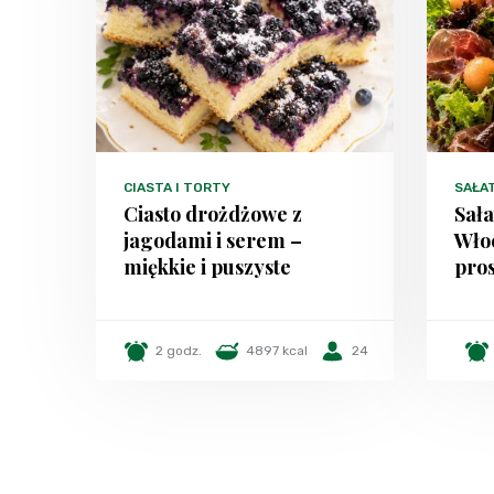
CIASTA I TORTY
SAŁA
Ciasto drożdżowe z
Sała
jagodami i serem –
Włoc
miękkie i puszyste
pros
2 godz.
4897 kcal
24