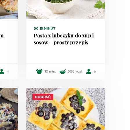
DO 15 MINUT
em
Pasta z lubczyku do zup i
sosów – prosty przepis
4
10 min.
558 kcal
6
NOWOŚĆ