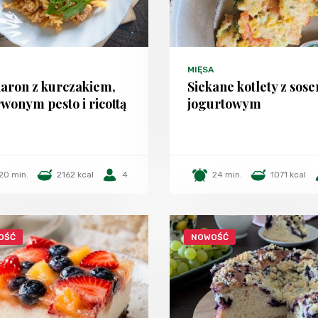
MIĘSA
aron z kurczakiem,
Siekane kotlety z sos
wonym pesto i ricottą
jogurtowym
20 min.
2162 kcal
4
24 min.
1071 kcal
OŚĆ
NOWOŚĆ