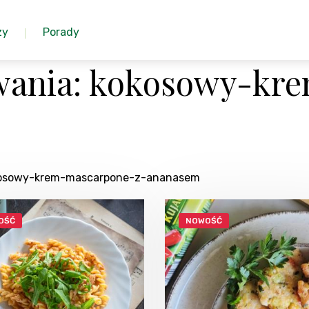
zy
Porady
wania: kokosowy-kr
kokosowy-krem-mascarpone-z-ananasem
OŚĆ
NOWOŚĆ