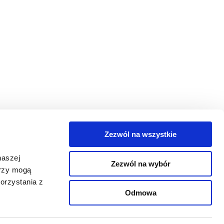
Zezwól na wszystkie
egorie
naszej
Zezwól na wybór
takt
erzy mogą
orzystania z
oguj się
Odmowa