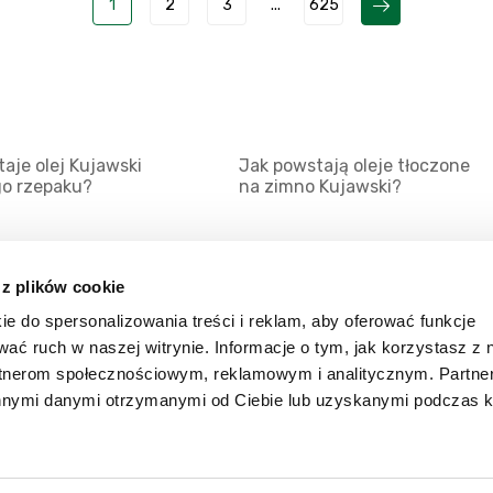
1
2
3
...
625
aje olej Kujawski
Jak powstają oleje tłoczone
go rzepaku?
na zimno Kujawski?
 z plików cookie
ie do spersonalizowania treści i reklam, aby oferować funkcje
Mapa serwisu
Kat
wać ruch w naszej witrynie. Informacje o tym, jak korzystasz z 
Kanały RSS
Kon
rtnerom społecznościowym, reklamowym i analitycznym. Partn
innymi danymi otrzymanymi od Ciebie lub uzyskanymi podczas k
Porady
Zal