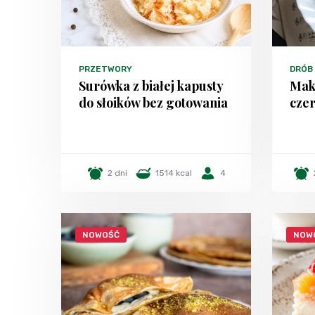
PRZETWORY
DRÓB
Surówka z białej kapusty
Mak
do słoików bez gotowania
czer
2 dni
1514 kcal
4
NOWOŚĆ
NOW