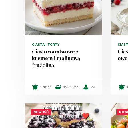
CIASTA I TORTY
CIAST
Ciasto warstwowe z
Cias
kremem i malinową
owo
frużeliną
1 dzień
4954 kcal
20
NOWOŚĆ
NOW