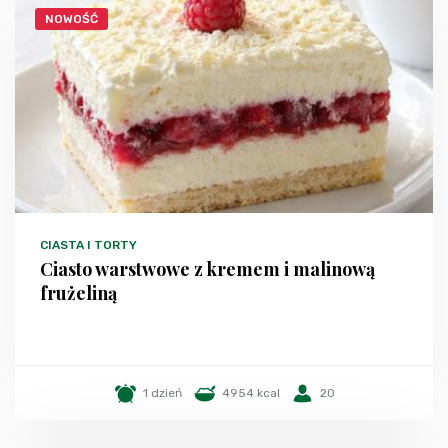
NOWOŚĆ
CIASTA I TORTY
Ciasto warstwowe z kremem i malinową
frużeliną
1 dzień
4954 kcal
20