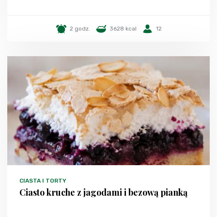
2 godz.
3628 kcal
12
CIASTA I TORTY
Ciasto kruche z jagodami i bezową pianką