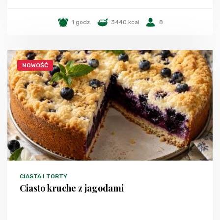
1 godz.
3440 kcal
8
NOWOŚĆ
CIASTA I TORTY
Ciasto kruche z jagodami