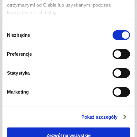
otrzymanymi od Ciebie lub uzyskanymi podczas
korzystania z ich usług.
Wybór
NOWOŚĆ
Niezbędne
zgody
Preferencje
Statystyka
Marketing
CIASTA I TORTY
Ciasto drożdżowe z jagodami i serem –
miękkie i puszyste
Pokaż szczegóły
Zezwól na wszystkie