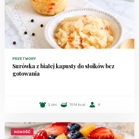
PRZETWORY
Surówka z białej kapusty do słoików bez
gotowania
2 dni
1514 kcal
4
NOWOŚĆ