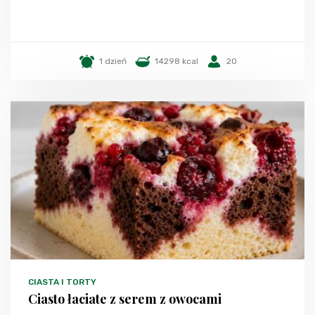
1 dzień
14298 kcal
20
CIASTA I TORTY
Ciasto łaciate z serem z owocami