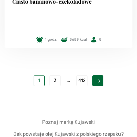
Ciasto bananowo-czekoladowe
1 godz.
3659 kcal
8
1
3
...
412
Poznaj markę Kujawski
Jak powstaje olej Kujawski z polskiego rzepaku?