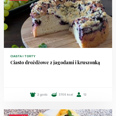
CIASTA I TORTY
Ciasto drożdżowe z jagodami i kruszonką
2 godz.
3705 kcal
12