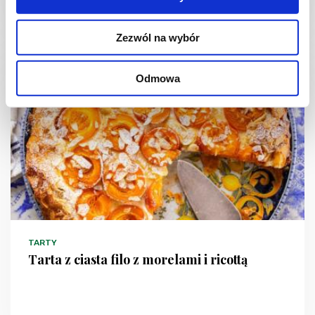
2 godz.
4897 kcal
24
Zezwól na wybór
Odmowa
NOWOŚĆ
TARTY
Tarta z ciasta filo z morelami i ricottą