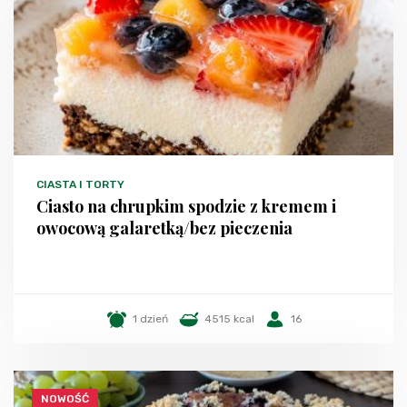
CIASTA I TORTY
Ciasto na chrupkim spodzie z kremem i
owocową galaretką/bez pieczenia
1 dzień
4515 kcal
16
NOWOŚĆ