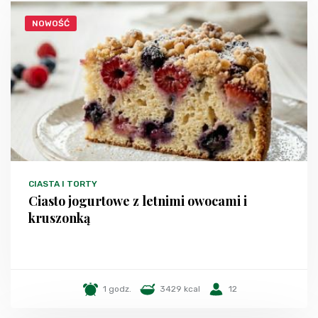
NOWOŚĆ
CIASTA I TORTY
Ciasto jogurtowe z letnimi owocami i
kruszonką
1 godz.
3429 kcal
12