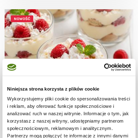
NOWOŚĆ
Niniejsza strona korzysta z plików cookie
DESERY
Tiramisu "Białe"z malinami
Wykorzystujemy pliki cookie do spersonalizowania treści
i reklam, aby oferować funkcje społecznościowe i
analizować ruch w naszej witrynie. Informacje o tym, jak
korzystasz z naszej witryny, udostępniamy partnerom
społecznościowym, reklamowym i analitycznym.
2 godz.
3478 kcal
8
Partnerzy mogą połączyć te informacje z innymi danymi