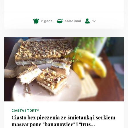
2 godz.
4683 kcal
12
CIASTA I TORTY
Ciasto bez pieczenia ze śmietanką i serkiem
mascarpone "bananowiec" i "trus…