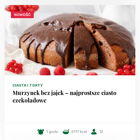
NOWOŚĆ
CIASTA I TORTY
Murzynek bez jajek – najprostsze ciasto
czekoladowe
1 godz.
5117 kcal
12