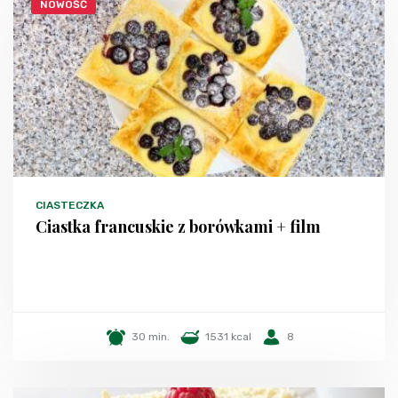
NOWOŚĆ
CIASTECZKA
Ciastka francuskie z borówkami + film
30 min.
1531 kcal
8