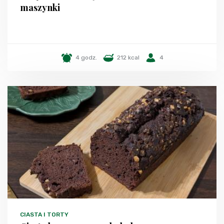
maszynki
4 godz.
212 kcal
4
CIASTA I TORTY