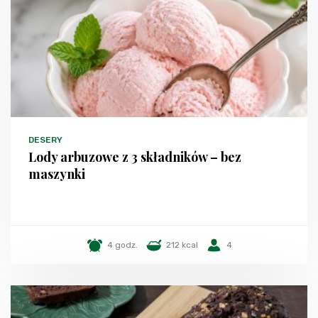
DESERY
Lody arbuzowe z 3 składników – bez
maszynki
4 godz.
212 kcal
4