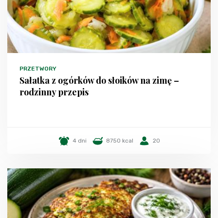
PRZETWORY
Sałatka z ogórków do słoików na zimę –
rodzinny przepis
4 dni
8750 kcal
20