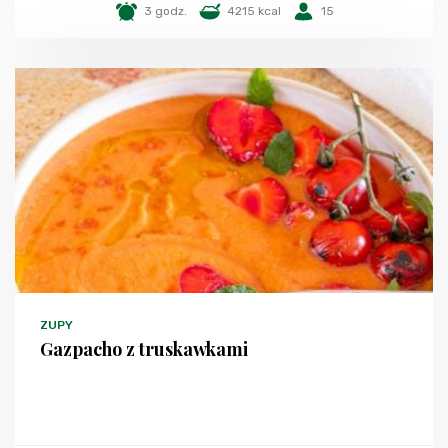
3 godz.
4215 kcal
15
ZUPY
Gazpacho z truskawkami