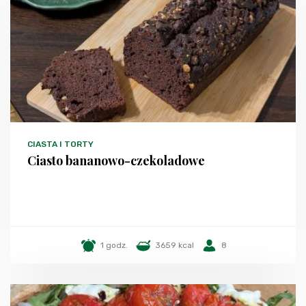
CIASTA I TORTY
Ciasto bananowo-czekoladowe
1 godz.
3659 kcal
8