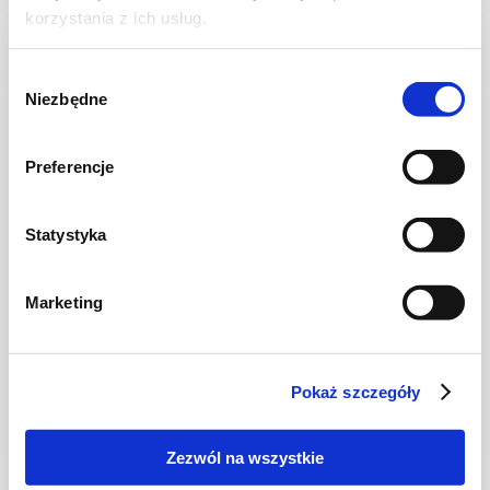
korzystania z ich usług.
Wybór
Niezbędne
zgody
Preferencje
Statystyka
Marketing
DRÓB
Makaron z kurczakiem, pesto i
karmelizowanymi pomidorkami
Pokaż szczegóły
Zezwól na wszystkie
30 min.
2335 kcal
4