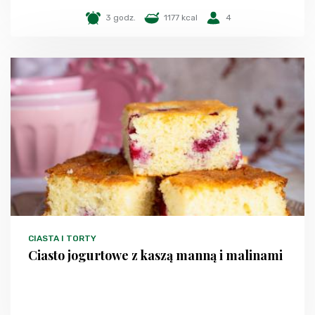
3 godz.
1177 kcal
4
CIASTA I TORTY
Ciasto jogurtowe z kaszą manną i malinami