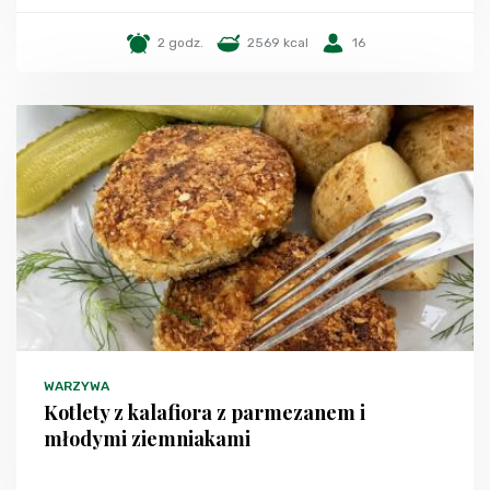
2 godz.
2569 kcal
16
WARZYWA
Kotlety z kalafiora z parmezanem i
młodymi ziemniakami