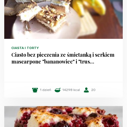
CIASTA I TORTY
Ciasto bez pieczenia ze śmietanką i serkiem
mascarpone "bananowiec" i "trus…
1 dzień
14298 kcal
20