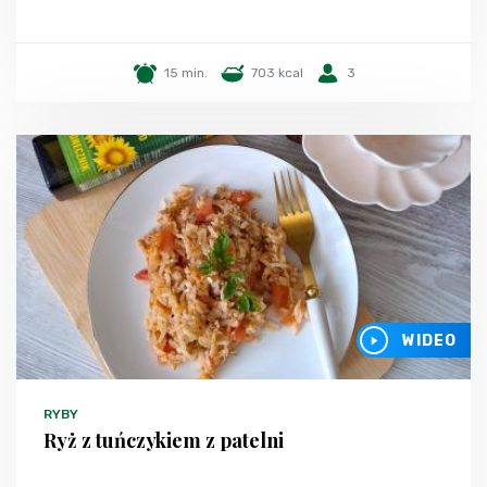
15 min.
703 kcal
3
WIDEO
RYBY
Ryż z tuńczykiem z patelni