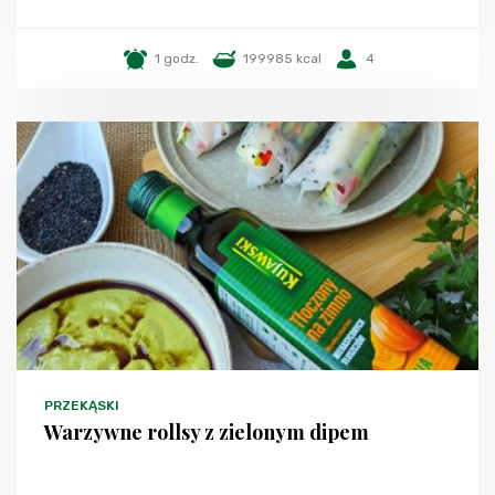
1 godz.
199985 kcal
4
PRZEKĄSKI
Warzywne rollsy z zielonym dipem