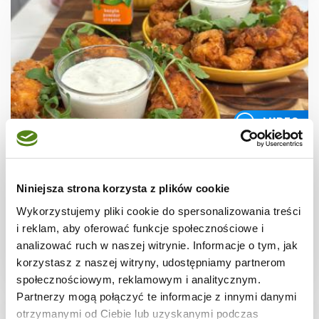
WIDEO
MENU MALUCHA
Stripsy z kurczaka z ziołowym sosem
Niniejsza strona korzysta z plików cookie
Wykorzystujemy pliki cookie do spersonalizowania treści
i reklam, aby oferować funkcje społecznościowe i
analizować ruch w naszej witrynie. Informacje o tym, jak
korzystasz z naszej witryny, udostępniamy partnerom
1 godz.
3306 kcal
4
społecznościowym, reklamowym i analitycznym.
Partnerzy mogą połączyć te informacje z innymi danymi
otrzymanymi od Ciebie lub uzyskanymi podczas