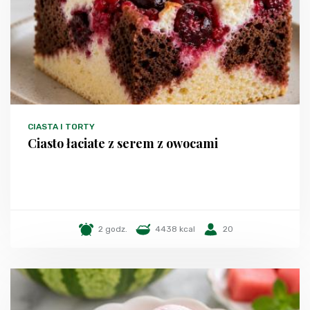
CIASTA I TORTY
Ciasto łaciate z serem z owocami
2 godz.
4438 kcal
20