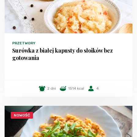
PRZETWORY
Surówka z białej kapusty do słoików bez
gotowania
2 dni
1514 kcal
4
NOWOŚĆ