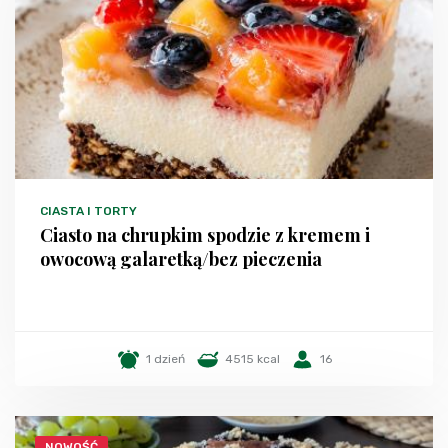
CIASTA I TORTY
Ciasto na chrupkim spodzie z kremem i
owocową galaretką/bez pieczenia
1 dzień
4515 kcal
16
NOWOŚĆ