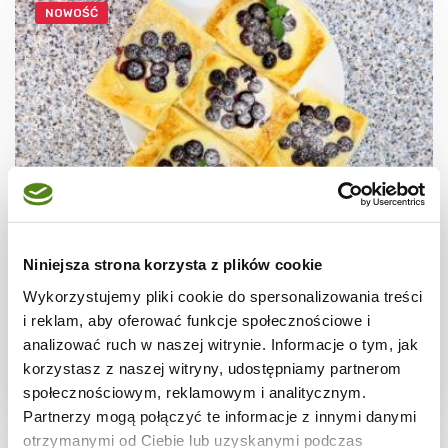
NOWOŚĆ
CIASTECZKA
Ciastka francuskie z borówkami + film
Niniejsza strona korzysta z plików cookie
Wykorzystujemy pliki cookie do spersonalizowania treści
i reklam, aby oferować funkcje społecznościowe i
analizować ruch w naszej witrynie. Informacje o tym, jak
korzystasz z naszej witryny, udostępniamy partnerom
30 min.
1531 kcal
8
społecznościowym, reklamowym i analitycznym.
Partnerzy mogą połączyć te informacje z innymi danymi
otrzymanymi od Ciebie lub uzyskanymi podczas