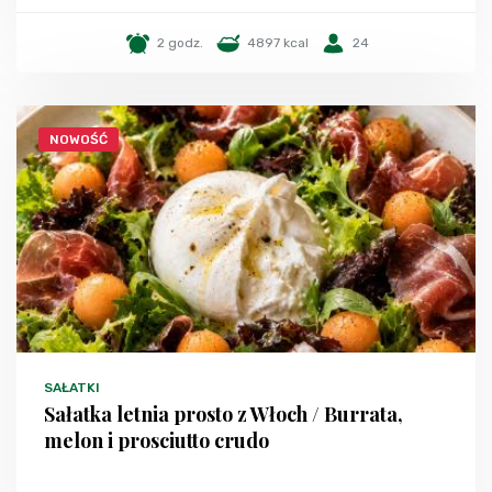
2 godz.
4897 kcal
24
NOWOŚĆ
SAŁATKI
Sałatka letnia prosto z Włoch / Burrata,
melon i prosciutto crudo