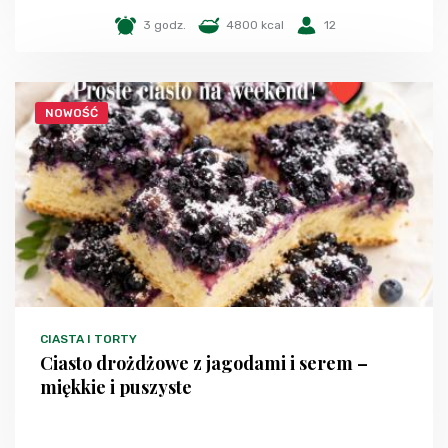
3 godz.
4800 kcal
12
NOWOŚĆ
CIASTA I TORTY
Ciasto drożdżowe z jagodami i serem –
miękkie i puszyste