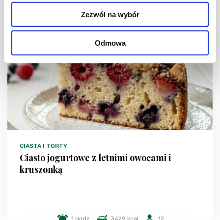
Zezwól na wybór
NOWOŚĆ
Odmowa
CIASTA I TORTY
Ciasto jogurtowe z letnimi owocami i
kruszonką
1 godz.
3429 kcal
12