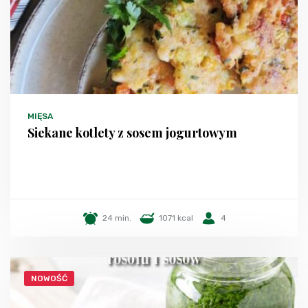
MIĘSA
Siekane kotlety z sosem jogurtowym
24 min.
1071 kcal
4
NOWOŚĆ