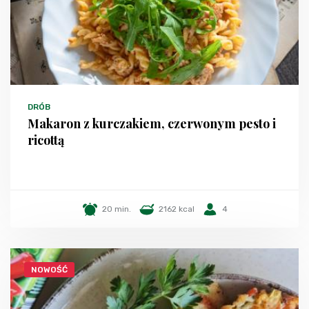
DRÓB
Makaron z kurczakiem, czerwonym pesto i
ricottą
20 min.
2162 kcal
4
NOWOŚĆ