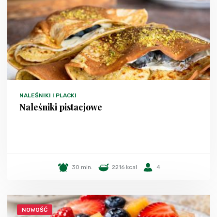
NALEŚNIKI I PLACKI
Naleśniki pistacjowe
30 min.
2216 kcal
4
NOWOŚĆ