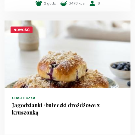
2 godz.
3478 kcal
8
NOWOŚĆ
CIASTECZKA
Jagodzianki /bułeczki drożdżowe z
kruszonką