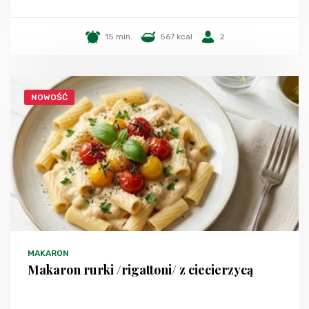
15 min.
567 kcal
2
NOWOŚĆ
MAKARON
Makaron rurki /rigattoni/ z ciecierzycą