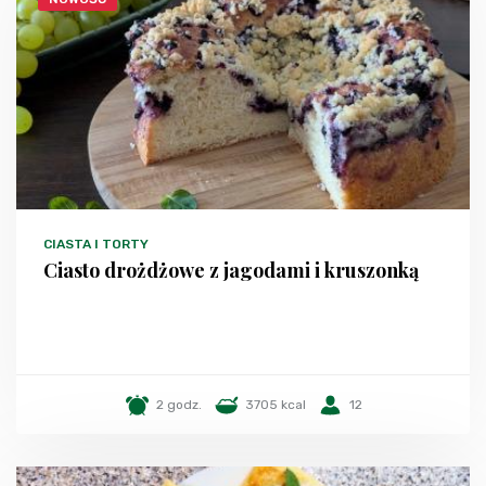
CIASTA I TORTY
Ciasto drożdżowe z jagodami i kruszonką
2 godz.
3705 kcal
12