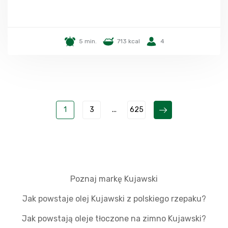
5 min.
713 kcal
4
1
3
...
625
Poznaj markę Kujawski
Jak powstaje olej Kujawski z polskiego rzepaku?
Jak powstają oleje tłoczone na zimno Kujawski?