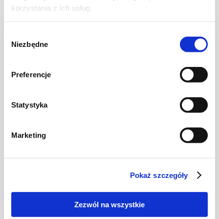
korzystania z ich usług.
NOWOŚĆ
Wybór
Niezbędne
zgody
Preferencje
Statystyka
Marketing
CIASTA I TORTY
Ciasto warstwowe z kremem i malinową
frużeliną
Pokaż szczegóły
Zezwól na wszystkie
1 dzień
4954 kcal
20