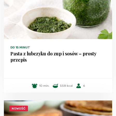
DO 15 MINUT
Pasta z lubczyku do zup i sosów – prosty
przepis
10 min.
558 kcal
6
NOWOŚĆ