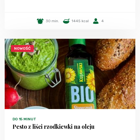
30 min.
1445 kcal
4
NOWOŚĆ
DO 15 MINUT
Pesto z liści rzodkiewki na oleju