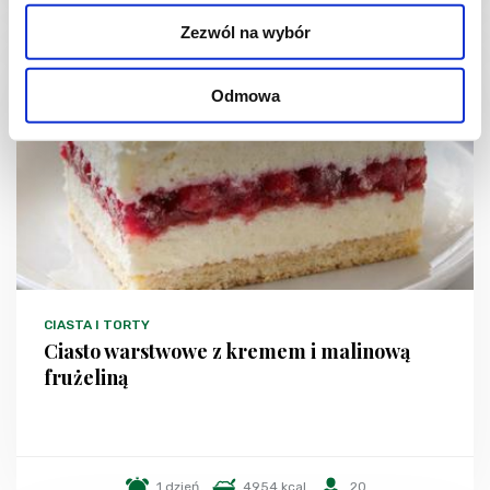
Zezwól na wybór
NOWOŚĆ
Odmowa
CIASTA I TORTY
Ciasto warstwowe z kremem i malinową
frużeliną
1 dzień
4954 kcal
20