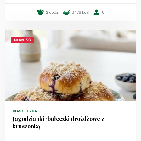
2 godz.
3478 kcal
8
NOWOŚĆ
CIASTECZKA
Jagodzianki /bułeczki drożdżowe z
kruszonką