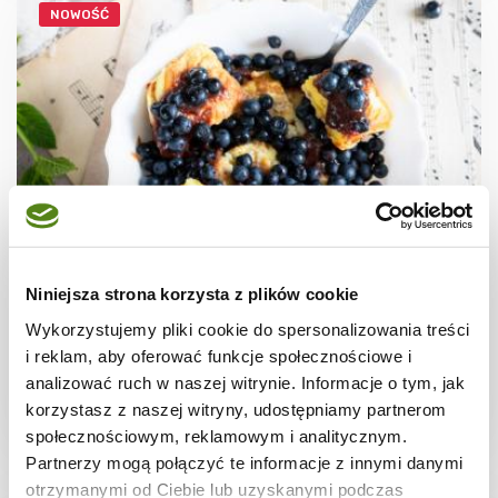
NOWOŚĆ
JAJKA
Omlet cesarski
Niniejsza strona korzysta z plików cookie
Wykorzystujemy pliki cookie do spersonalizowania treści
i reklam, aby oferować funkcje społecznościowe i
analizować ruch w naszej witrynie. Informacje o tym, jak
korzystasz z naszej witryny, udostępniamy partnerom
20 min.
1282 kcal
2
społecznościowym, reklamowym i analitycznym.
Partnerzy mogą połączyć te informacje z innymi danymi
otrzymanymi od Ciebie lub uzyskanymi podczas