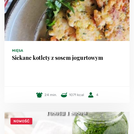
MIĘSA
Siekane kotlety z sosem jogurtowym
24 min.
1071 kcal
4
NOWOŚĆ