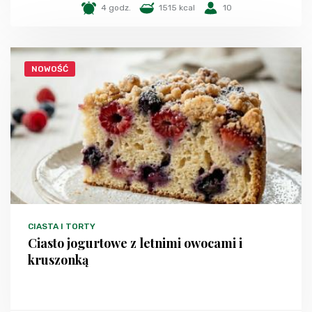
4 godz.
1515 kcal
10
NOWOŚĆ
CIASTA I TORTY
Ciasto jogurtowe z letnimi owocami i
kruszonką