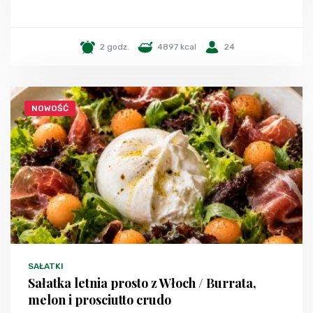
2 godz.
4897 kcal
24
NOWOŚĆ
SAŁATKI
Sałatka letnia prosto z Włoch / Burrata,
melon i prosciutto crudo