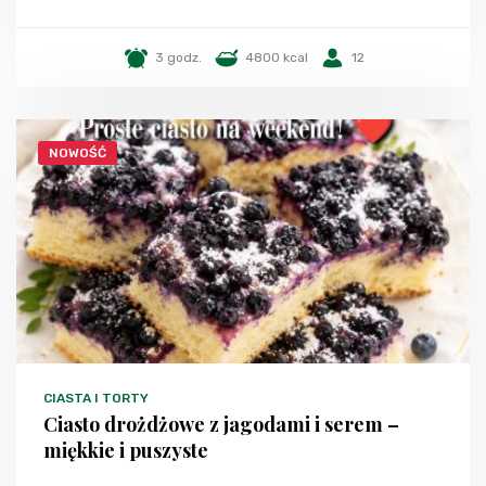
3 godz.
4800 kcal
12
NOWOŚĆ
CIASTA I TORTY
Ciasto drożdżowe z jagodami i serem –
miękkie i puszyste