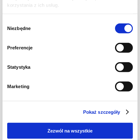
korzystania z ich usług.
NOWOŚĆ
Wybór
Niezbędne
zgody
Preferencje
Statystyka
Marketing
CIASTECZKA
Ciastka francuskie z borówkami + film
Pokaż szczegóły
Zezwól na wszystkie
30 min.
1531 kcal
8