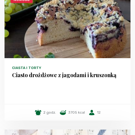
CIASTA I TORTY
Ciasto drożdżowe z jagodami i kruszonką
2 godz.
3705 kcal
12