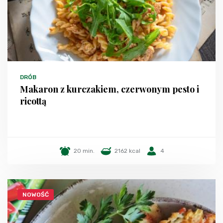
DRÓB
Makaron z kurczakiem, czerwonym pesto i
ricottą
20 min.
2162 kcal
4
NOWOŚĆ