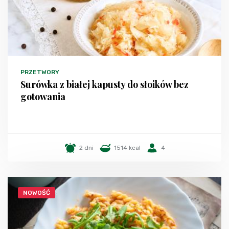
PRZETWORY
Surówka z białej kapusty do słoików bez
gotowania
2 dni
1514 kcal
4
NOWOŚĆ