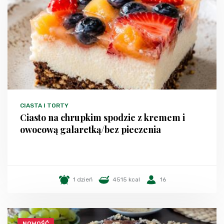
CIASTA I TORTY
Ciasto na chrupkim spodzie z kremem i
owocową galaretką/bez pieczenia
1 dzień
4515 kcal
16
NOWOŚĆ