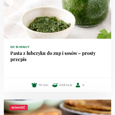
DO 15 MINUT
Pasta z lubczyku do zup i sosów – prosty
przepis
10 min.
558 kcal
6
NOWOŚĆ