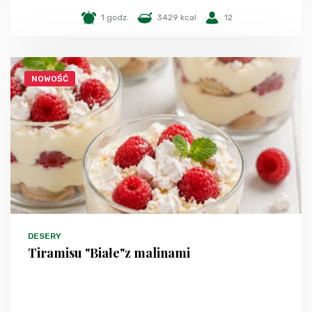
1 godz.
3429 kcal
12
NOWOŚĆ
DESERY
Tiramisu "Białe"z malinami