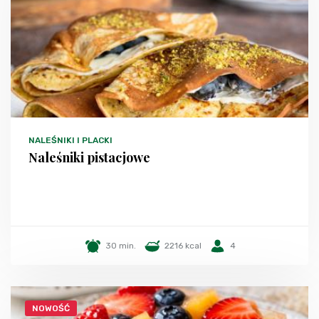
NALEŚNIKI I PLACKI
Naleśniki pistacjowe
30 min.
2216 kcal
4
NOWOŚĆ