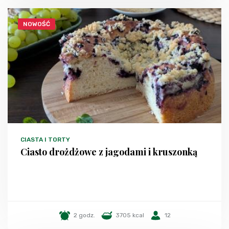
NOWOŚĆ
CIASTA I TORTY
Ciasto drożdżowe z jagodami i kruszonką
2 godz.
3705 kcal
12