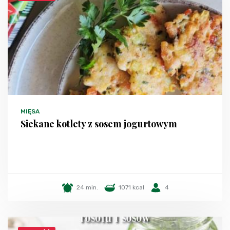
MIĘSA
Siekane kotlety z sosem jogurtowym
24 min.
1071 kcal
4