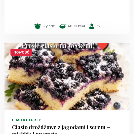
3 godz.
4800 kcal
12
NOWOŚĆ
CIASTA I TORTY
Ciasto drożdżowe z jagodami i serem –