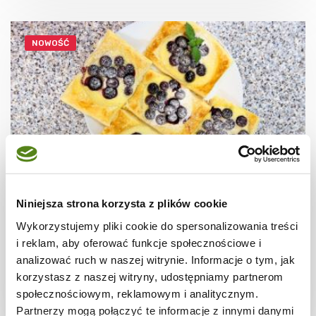
NOWOŚĆ
Niniejsza strona korzysta z plików cookie
CIASTECZKA
Ciastka francuskie z borówkami + film
Wykorzystujemy pliki cookie do spersonalizowania treści
i reklam, aby oferować funkcje społecznościowe i
analizować ruch w naszej witrynie. Informacje o tym, jak
korzystasz z naszej witryny, udostępniamy partnerom
społecznościowym, reklamowym i analitycznym.
30 min.
1531 kcal
8
Partnerzy mogą połączyć te informacje z innymi danymi