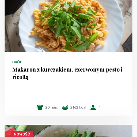
DRÓB
Makaron z kurczakiem, czerwonym pesto i
ricottą
20 min.
2162 kcal
4
NOWOŚĆ