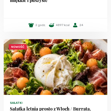
miękkie i puszyste
2 godz.
4897 kcal
24
NOWOŚĆ
SAŁATKI
Sałatka letnia prosto z Włoch / Burrata,