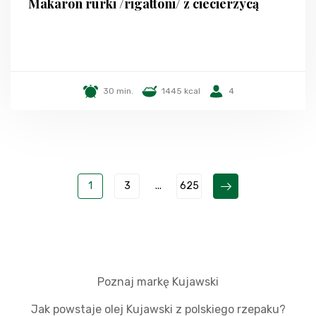
Makaron rurki /rigattoni/ z ciecierzycą
30 min.
1445 kcal
4
1
3
...
625
Poznaj markę Kujawski
Jak powstaje olej Kujawski z polskiego rzepaku?