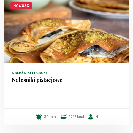
NOWOŚĆ
NALEŚNIKI I PLACKI
Naleśniki pistacjowe
30 min.
2216 kcal
4