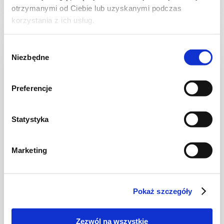
otrzymanymi od Ciebie lub uzyskanymi podczas
korzystania z ich usług.
Wybór
NOWOŚĆ
Niezbędne
zgody
Preferencje
Statystyka
Marketing
CIASTA I TORTY
Ciasto warstwowe z kremem i malinową
frużeliną
Pokaż szczegóły
Zezwól na wszystkie