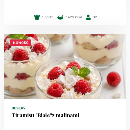
1 godz.
3429 kcal
12
NOWOŚĆ
DESERY
Tiramisu "Białe"z malinami