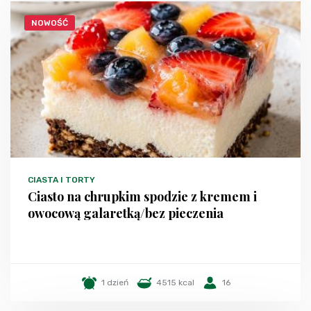
NOWOŚĆ
CIASTA I TORTY
Ciasto na chrupkim spodzie z kremem i
owocową galaretką/bez pieczenia
1 dzień
4515 kcal
16