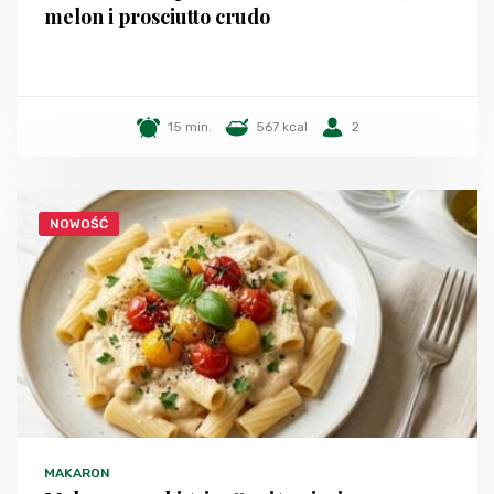
melon i prosciutto crudo
15 min.
567 kcal
2
NOWOŚĆ
MAKARON