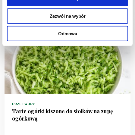
1 dzień
4954 kcal
20
Zezwól na wybór
Odmowa
NOWOŚĆ
PRZETWORY
Tarte ogórki kiszone do słoików na zupę
ogórkową