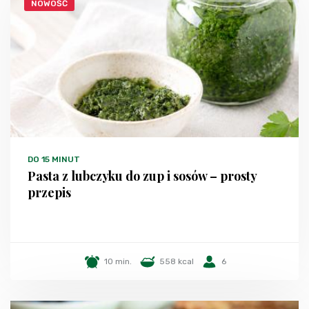
NOWOŚĆ
DO 15 MINUT
Pasta z lubczyku do zup i sosów – prosty
przepis
10 min.
558 kcal
6