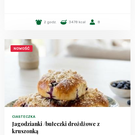
2 godz.
3478 kcal
8
NOWOŚĆ
CIASTECZKA
Jagodzianki /bułeczki drożdżowe z
kruszonką