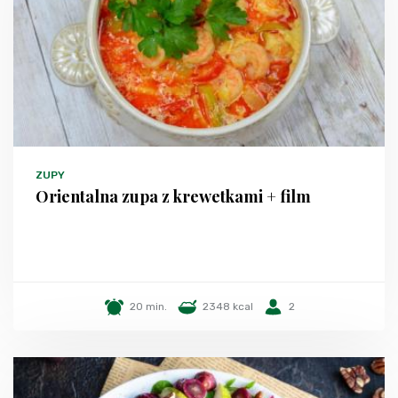
ZUPY
Orientalna zupa z krewetkami + film
20 min.
2348 kcal
2