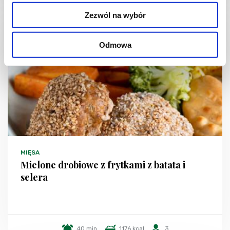
Zezwól na wybór
Odmowa
MIĘSA
Mielone drobiowe z frytkami z batata i
selera
40 min.
1176 kcal
3