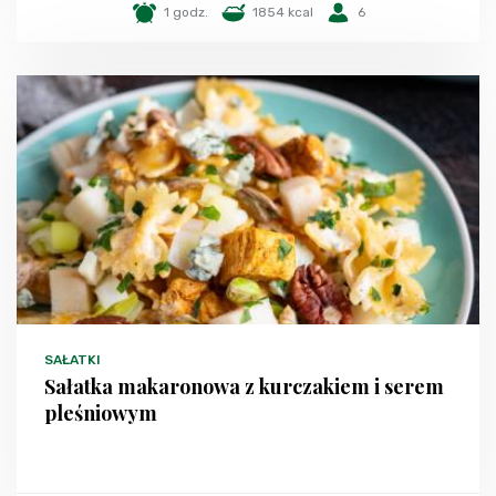
1 godz.
1854 kcal
6
SAŁATKI
Sałatka makaronowa z kurczakiem i serem
pleśniowym