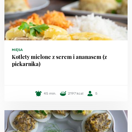
MIĘSA
Kotlety mielone z serem i ananasem (z
piekarnika)
45 min.
2197 kcal
5