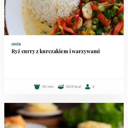
DRÓB
Ryż curry z kurczakiem i warzywami
30 min.
1255 kcal
2