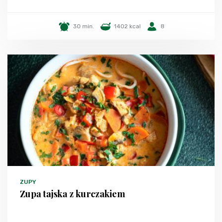
30 min.
1402 kcal
8
ZUPY
Zupa tajska z kurczakiem