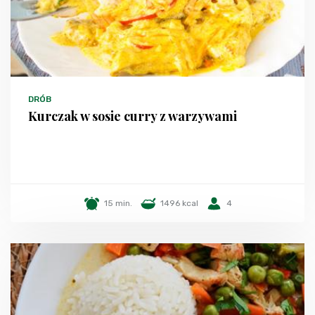
DRÓB
Kurczak w sosie curry z warzywami
15 min.
1496 kcal
4