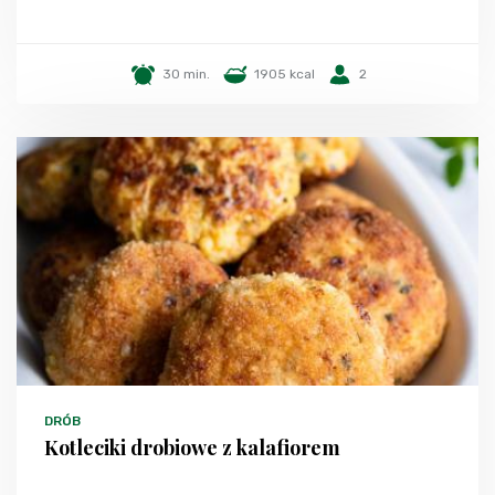
30 min.
1905 kcal
2
DRÓB
Kotleciki drobiowe z kalafiorem