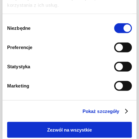
korzystania z ich usług.
Wybór
Niezbędne
zgody
Preferencje
Statystyka
Marketing
DRÓB
Tortilla z kurczakiem i jabłkiem
Pokaż szczegóły
Zezwól na wszystkie
30 min.
1040 kcal
2