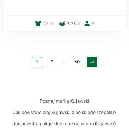
30 min.
967 kcal
4
1
3
...
60
Poznaj markę Kujawski
Jak powstaje olej Kujawski z polskiego rzepaku?
Jak powstają oleje tłoczone na zimno Kujawski?