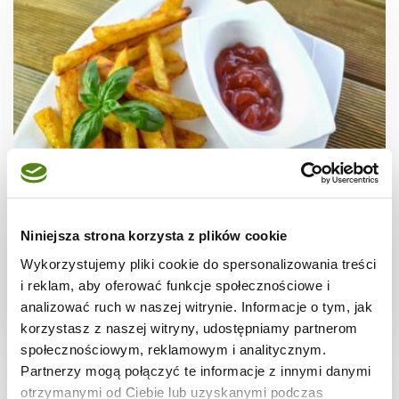
ZIEMNIAKI
Domowe frytki z piekarnika + film
Niniejsza strona korzysta z plików cookie
Wykorzystujemy pliki cookie do spersonalizowania treści
i reklam, aby oferować funkcje społecznościowe i
analizować ruch w naszej witrynie. Informacje o tym, jak
korzystasz z naszej witryny, udostępniamy partnerom
40 min.
1281 kcal
3
społecznościowym, reklamowym i analitycznym.
Partnerzy mogą połączyć te informacje z innymi danymi
otrzymanymi od Ciebie lub uzyskanymi podczas