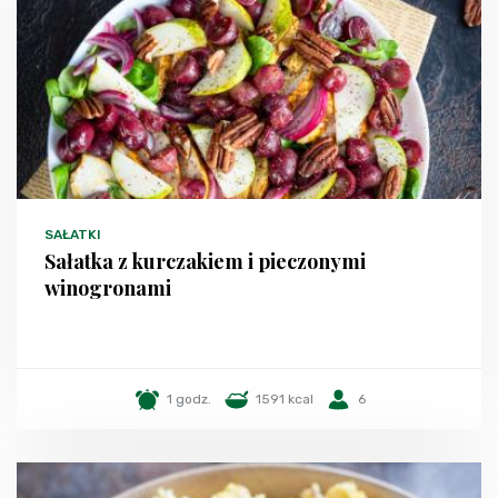
SAŁATKI
Sałatka z kurczakiem i pieczonymi
winogronami
1 godz.
1591 kcal
6