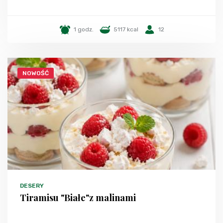
1 godz.
5117 kcal
12
NOWOŚĆ
DESERY
Tiramisu "Białe"z malinami