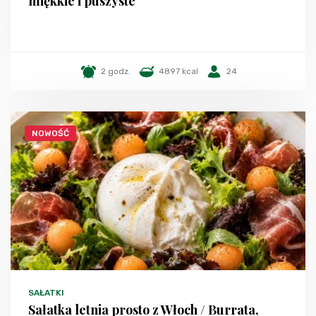
miękkie i puszyste
2 godz.
4897 kcal
24
NOWOŚĆ
SAŁATKI
Sałatka letnia prosto z Włoch / Burrata,