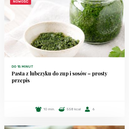
NOWOŚĆ
DO 15 MINUT
Pasta z lubczyku do zup i sosów – prosty
przepis
10 min.
558 kcal
6