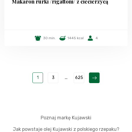
Makaron rurki /rigattoni/ z ciecierzycą
30 min.
1445 kcal
4
1
3
...
625
Poznaj markę Kujawski
Jak powstaje olej Kujawski z polskiego rzepaku?