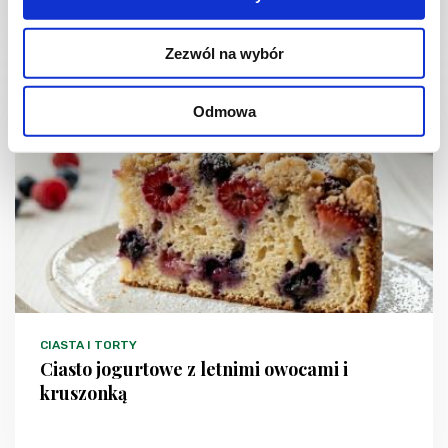
1 dzień
4954 kcal
20
Zezwól na wybór
Odmowa
NOWOŚĆ
CIASTA I TORTY
Ciasto jogurtowe z letnimi owocami i
kruszonką