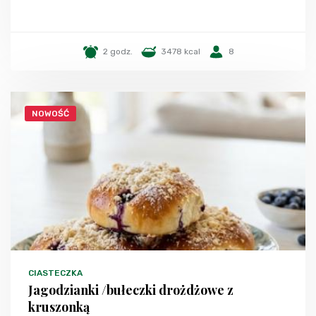
2 godz.
3478 kcal
8
NOWOŚĆ
CIASTECZKA
Jagodzianki /bułeczki drożdżowe z
kruszonką