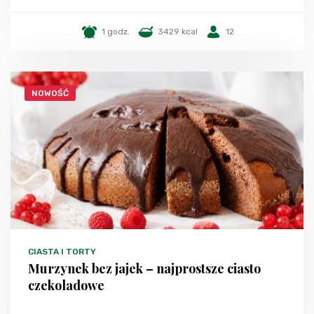
1 godz.
3429 kcal
12
NOWOŚĆ
CIASTA I TORTY
Murzynek bez jajek – najprostsze ciasto
czekoladowe