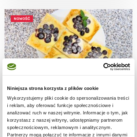
NOWOŚĆ
Niniejsza strona korzysta z plików cookie
CIASTECZKA
Ciastka francuskie z borówkami + film
Wykorzystujemy pliki cookie do spersonalizowania treści
i reklam, aby oferować funkcje społecznościowe i
analizować ruch w naszej witrynie. Informacje o tym, jak
korzystasz z naszej witryny, udostępniamy partnerom
społecznościowym, reklamowym i analitycznym.
30 min.
1531 kcal
8
Partnerzy mogą połączyć te informacje z innymi danymi