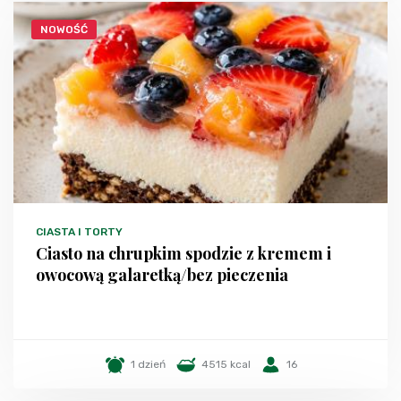
NOWOŚĆ
CIASTA I TORTY
Ciasto na chrupkim spodzie z kremem i
owocową galaretką/bez pieczenia
1 dzień
4515 kcal
16