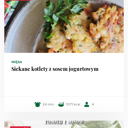
MIĘSA
Siekane kotlety z sosem jogurtowym
24 min.
1071 kcal
4