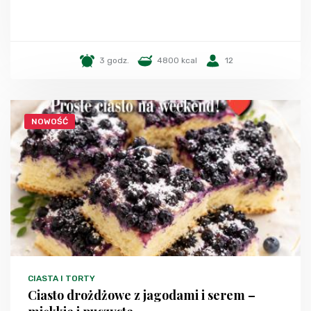
3 godz.
4800 kcal
12
NOWOŚĆ
CIASTA I TORTY
Ciasto drożdżowe z jagodami i serem –