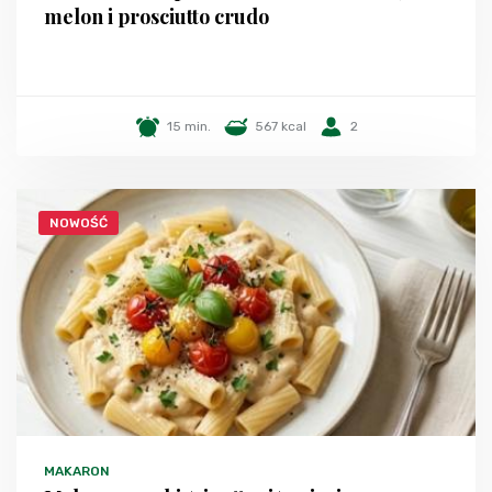
melon i prosciutto crudo
15 min.
567 kcal
2
NOWOŚĆ
MAKARON