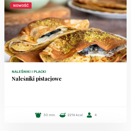
NOWOŚĆ
NALEŚNIKI I PLACKI
Naleśniki pistacjowe
30 min.
2216 kcal
4