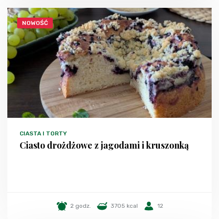
NOWOŚĆ
CIASTA I TORTY
Ciasto drożdżowe z jagodami i kruszonką
2 godz.
3705 kcal
12