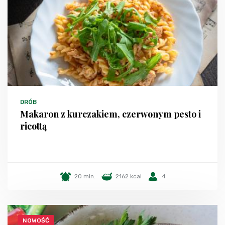
DRÓB
Makaron z kurczakiem, czerwonym pesto i
ricottą
20 min.
2162 kcal
4
NOWOŚĆ