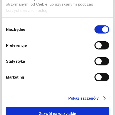
otrzymanymi od Ciebie lub uzyskanymi podczas
korzystania z ich usług.
Wybór
NOWOŚĆ
Niezbędne
zgody
Preferencje
Statystyka
Marketing
CIASTA I TORTY
Ciasto warstwowe z kremem i malinową
frużeliną
Pokaż szczegóły
Zezwól na wszystkie