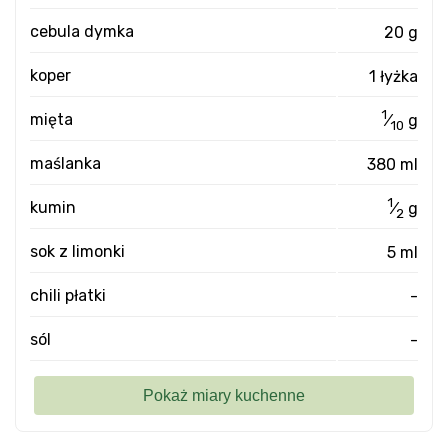
cebula dymka
20 g
koper
1 łyżka
1
mięta
⁄
g
10
maślanka
380 ml
1
kumin
⁄
g
2
sok z limonki
5 ml
chili płatki
-
sól
-