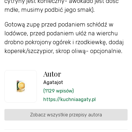
cytryny jest konieczny- awokado jest dość
mdłe, musimy podbić jego smak).
Gotową zupę przed podaniem schłódź w
lodówce, przed podaniem ułóż na wierchu
drobno pokrojony ogórek i rzodkiewkę, dodaj
koperek/szczypior, skrop oliwą- opcjonalnie.
Autor
Agatajot
(1129 wpisów)
https://kuchniaagaty.pl
Zobacz wszystkie przepisy autora