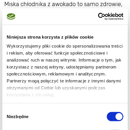
Miska chłodnika z awokado to samo zdrowie,
oprócz wspomnianego awokado, znajdziecie
w nim ogórek, trochę świeżej mięty, a nawet
szczyptę chili i kuminu, wszystko daje
Niniejsza strona korzysta z plików cookie
wspaniały, orzeźwiający efekt!
Wykorzystujemy pliki cookie do spersonalizowania treści
i reklam, aby oferować funkcje społecznościowe i
analizować ruch w naszej witrynie. Informacje o tym, jak
korzystasz z naszej witryny, udostępniamy partnerom
społecznościowym, reklamowym i analitycznym.
Partnerzy mogą połączyć te informacje z innymi danymi
otrzymanymi od Ciebie lub uzyskanymi podczas
korzystania z ich usług.
Wybór
Niezbędne
zgody