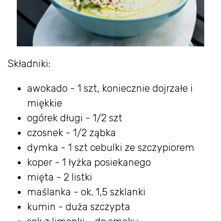
Składniki:
awokado - 1 szt, koniecznie dojrzałe i
miękkie
ogórek długi - 1/2 szt
czosnek - 1/2 ząbka
dymka - 1 szt cebulki ze szczypiorem
koper - 1 łyżka posiekanego
mięta - 2 listki
maślanka - ok. 1,5 szklanki
kumin - duża szczypta