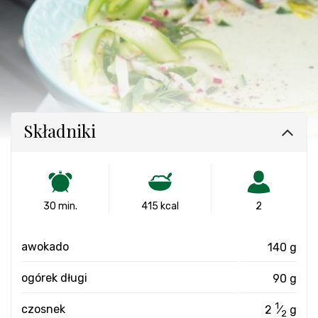
Składniki
30 min.
415 kcal
2
awokado
140 g
ogórek długi
90 g
1
czosnek
2
⁄
g
2