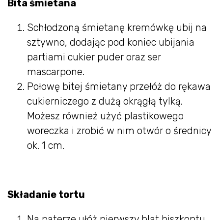
Bita śmietana
Schłodzoną śmietanę kremówkę ubij na
sztywno, dodając pod koniec ubijania
partiami cukier puder oraz ser
mascarpone.
Połowę bitej śmietany przełóż do rękawa
cukierniczego z dużą okrągłą tylką.
Możesz również użyć plastikowego
woreczka i zrobić w nim otwór o średnicy
ok. 1 cm.
Składanie tortu
Na paterze ułóż pierwszy blat biszkoptu.