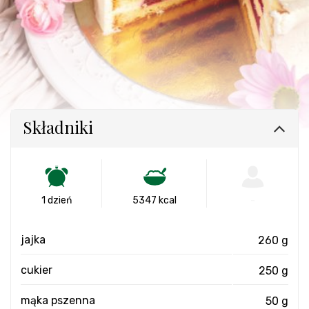
Składniki
1 dzień
5347 kcal
-
jajka
260 g
cukier
250 g
mąka pszenna
50 g