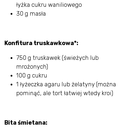
łyżka cukru waniliowego
30 g masła
Konfitura truskawkowa*:
750 g truskawek (świeżych lub
mrożonych)
100 g cukru
1 łyżeczka agaru lub żelatyny (można
pominąć, ale tort łatwiej wtedy kroi)
Bita śmietana: