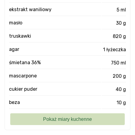
ekstrakt waniliowy
5 ml
masło
30 g
truskawki
820 g
agar
1 łyżeczka
śmietana 36%
750 ml
mascarpone
200 g
cukier puder
40 g
beza
10 g