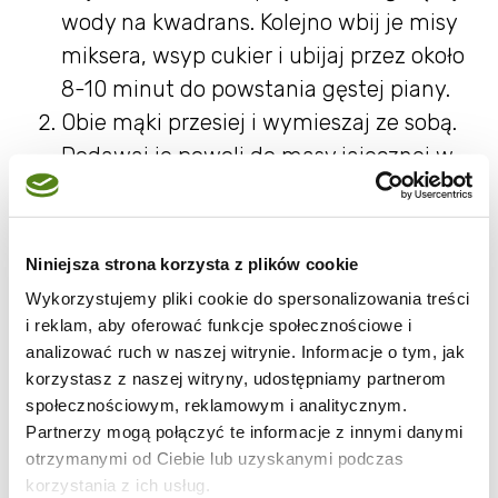
wody na kwadrans. Kolejno wbij je misy
miksera, wsyp cukier i ubijaj przez około
8-10 minut do powstania gęstej piany.
Obie mąki przesiej i wymieszaj ze sobą.
Dodawaj je powoli do masy jajecznej w
kilku turach, powoli mieszając masę
łyżką (o tym, jak mieszać jajka z mąką
przeczytasz
tutaj
).
Niniejsza strona korzysta z plików cookie
Masło roztop i ostudź, powoli wlewaj je
Wykorzystujemy pliki cookie do spersonalizowania treści
do ciasta, delikatnie mieszając. Na koniec
i reklam, aby oferować funkcje społecznościowe i
analizować ruch w naszej witrynie. Informacje o tym, jak
dodaj ekstrakt waniliowy i delikatnie
korzystasz z naszej witryny, udostępniamy partnerom
wymieszaj (jeśli używasz cukru
społecznościowym, reklamowym i analitycznym.
waniliowego, dodaj go na samym
Partnerzy mogą połączyć te informacje z innymi danymi
początku). Ciasto przelej do formy o
otrzymanymi od Ciebie lub uzyskanymi podczas
korzystania z ich usług.
średnicy 20-23 cm ( u mnie 20 cm)