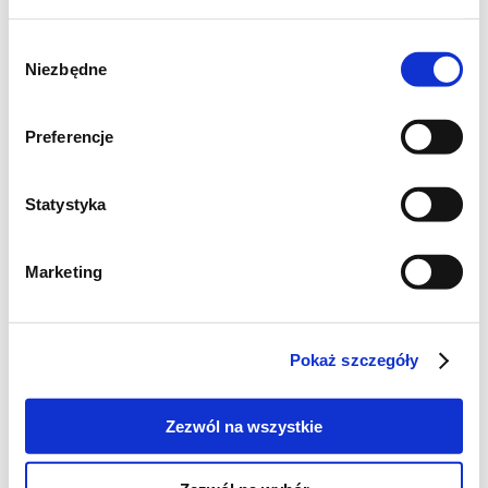
pokrytej od spodu papierem do
Wybór
pieczenia.
Niezbędne
zgody
Biszkopt piecz przez 35-40 minut w
temperaturze 180ºC do suchego
Preferencje
patyczka. Ostudź powoli w piekarniku,
uchylając drzwiczki.
Statystyka
Wystudzony biszkopt oddziel od formy
delikatnie nożem, wyjmij i pokrój na 4
Marketing
blaty.
Pokaż szczegóły
Konfitura truskawkowa
Zezwól na wszystkie
Truskawki umyj, osusz i obierz z szypułek.
Wstaw je do rondelka, delikatnie rozgnieć