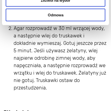
Zezwól na wybór
i wsyp cukier. Gotuj na małym ogniu
przez około 30 minut, często mieszając,
Odmowa
aż powstanie gęsty dżem.
Agar rozprowadź w 30 ml wrzącej wody,
a następnie wlej do truskawek i
dokładnie wymieszaj. Gotuj jeszcze przez
5 minut. Jeśli używasz żelatyny, wlej
najpierw odrobinę zimnej wody, aby
napęczniała, a następnie rozprowadź we
wrzątku i wlej do truskawek. Żelatyny już
nie gotuj. Truskawki ostaw do
przestudzenia.