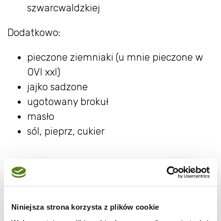
szwarcwaldzkiej
Dodatkowo:
pieczone ziemniaki (u mnie pieczone w
OVI xxl)
jajko sadzone
ugotowany brokuł
masło
sól, pieprz, cukier
Jak zrobić szparagi w szynce
Niniejsza strona korzysta z plików cookie
parmeńskiej z jajem