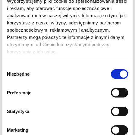
Wykorzystujemy pliki cookie do spersonalizowania treści
sadzonym?
i reklam, aby oferować funkcje społecznościowe i
analizować ruch w naszej witrynie. Informacje o tym, jak
Ze szparagów odłamujemy zdrewniałe
korzystasz z naszej witryny, udostępniamy partnerom
społecznościowym, reklamowym i analitycznym.
końcówki, cały pęczek owijamy nicią
Partnerzy mogą połączyć te informacje z innymi danymi
kuchenną i wstawiamy na dosłownie 1-2
otrzymanymi od Ciebie lub uzyskanymi podczas
minutki do wysokiego, ale wąskiego garnka
korzystania z ich usług.
wypełnionego lekko gotującą się wodą
(główki szparagów powinny wystawać ponad
Wybór
Niezbędne
zgody
powierzchnię wody). Odcedzamy i
odstawiamy do lekkiego przestudzenia.
Preferencje
Następnie owijamy szynką po 3-4 szparagi
(no chyba, że są grube, to po 1-2) i zapiekamy
Statystyka
przez kilka minut we frytownicy
beztłuszczowej lub piekarniku (około 5-8
minut w 180 stopniach, w zależności od
Marketing