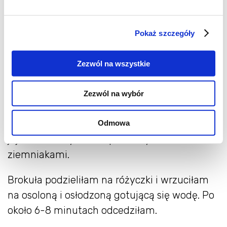
wielkości/grubości szparagów. Czas należy
kontrolować, by szparagi się nie przypaliły i
Pokaż szczegóły
wciąż pozostały nieco jędrne. Jeśli zapiekasz
szparagi w piekarniku, możesz „główki”
Zezwól na wszystkie
szparagów przykryć paskiem papieru do
pieczenia). Szparagi można też obsmażyć na
Zezwól na wybór
patelni grillowej.
Szparagi podałam z ugotowanymi brokułami,
Odmowa
jajem sadzonym oraz pieczonymi
ziemniakami.
Brokuła podzieliłam na różyczki i wrzuciłam
na osoloną i osłodzoną gotującą się wodę. Po
około 6-8 minutach odcedziłam.