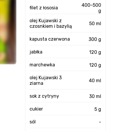
400-500
filet z łososia
g
olej Kujawski z
50 ml
czosnkiem i bazylią
kapusta czerwona
300 g
jabłka
120 g
marchewka
120 g
olej Kujawski 3
40 ml
ziarna
sok z cytryny
30 ml
cukier
5 g
sól
-