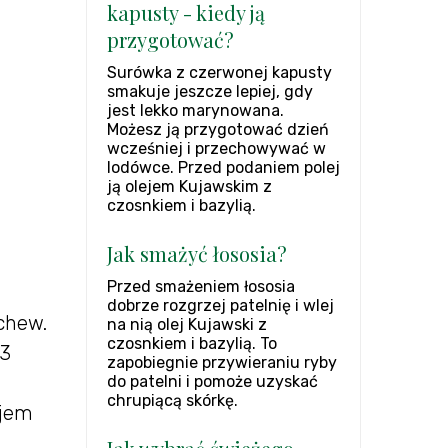
kapusty - kiedy ją
przygotować?
Surówka z czerwonej kapusty
smakuje jeszcze lepiej, gdy
jest lekko marynowana.
Możesz ją przygotować dzień
wcześniej i przechowywać w
lodówce. Przed podaniem polej
ją olejem Kujawskim z
czosnkiem i bazylią.
Jak smażyć łososia?
Przed smażeniem łososia
dobrze rozgrzej patelnię i wlej
rchew.
na nią olej Kujawski z
czosnkiem i bazylią. To
 3
zapobiegnie przywieraniu ryby
do patelni i pomoże uzyskać
chrupiącą skórkę.
ejem