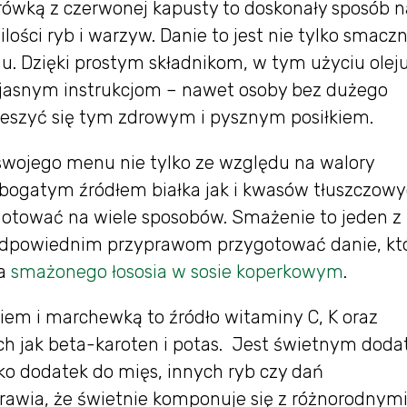
ówką z czerwonej kapusty to doskonały sposób n
lości ryb i warzyw. Danie to jest nie tylko smaczn
u. Dzięki prostym składnikom, w tym użyciu olej
z jasnym instrukcjom – nawet osoby bez dużego
ieszyć się tym zdrowym i pysznym posiłkiem.
 swojego menu nie tylko ze względu na walory
 bogatym źródłem białka jak i kwasów tłuszczow
gotować na wiele sposobów. Smażenie to jeden z
i odpowiednim przyprawom przygotować danie, kt
na
smażonego łososia w sosie koperkowym
.
kiem i marchewką to źródło witaminy C, K oraz
h jak beta-karoten i potas. Jest świetnym dod
ko dodatek do mięs, innych ryb czy dań
prawia, że świetnie komponuje się z różnorodnym