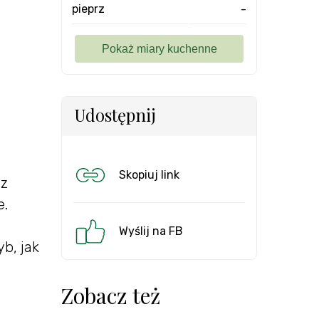
pieprz
-
Udostępnij
Skopiuj link
 z
e.
Wyślij na FB
b, jak
Zobacz też