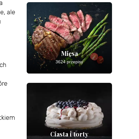
a
e, ale
u
Mięsa
3624 przepisy
ych
óre
atkiem
Ciasta i torty
i