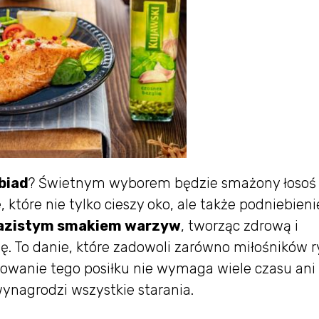
obiad
? Świetnym wyborem będzie smażony łosoś
które nie tylko cieszy oko, ale także podniebieni
azistym smakiem warzyw
, tworząc zdrową i
ę. To danie, które zadowoli zarówno miłośników ry
towanie tego posiłku nie wymaga wiele czasu ani
ynagrodzi wszystkie starania.