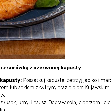
a z surówką z czerwonej kapusty
 kapusty:
Poszatkuj kapustę, zetrzyj jabłko i ma
tem lub sokiem z cytryny oraz olejem Kujawskim
aw.
z łusek, umyj i osusz. Dopraw solą, pieprzem i ol
ia.