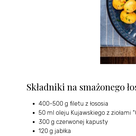
Składniki na smażonego ło
400-500 g filetu z łososia
50 ml oleju Kujawskiego z ziołami “
300 g czerwonej kapusty
120 g jabłka