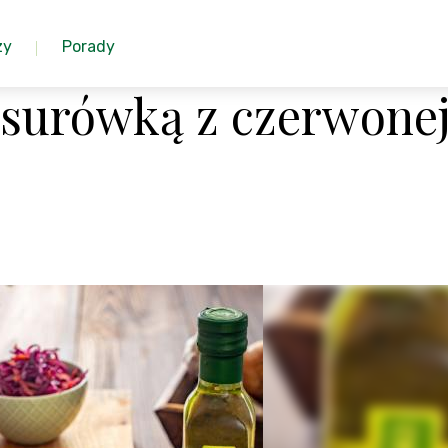
zy
Porady
 surówką z czerwone