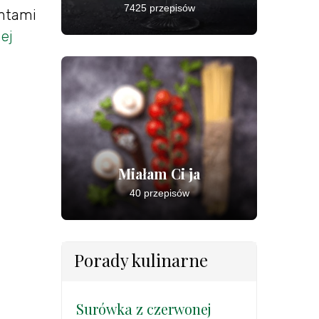
7425 przepisów
antami
ej
Miałam Ci ja
40 przepisów
Porady kulinarne
Surówka z czerwonej