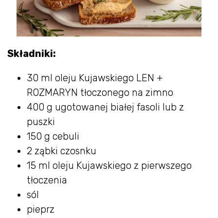
Składniki:
30 ml oleju Kujawskiego LEN +
ROZMARYN tłoczonego na zimno
400 g ugotowanej białej fasoli lub z
puszki
150 g cebuli
2 ząbki czosnku
15 ml oleju Kujawskiego z pierwszego
tłoczenia
sól
pieprz