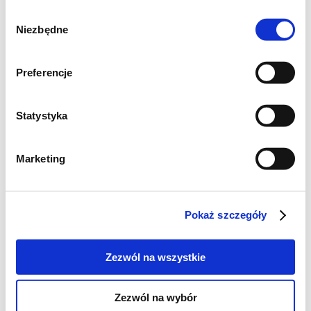
Wybór
Niezbędne
zgody
Preferencje
Krok 2
Statystyka
Zmiksuj fasolę z cebulą i czosnkiem na
niezbyt gładką pastę. Możesz też rozgnieść
Marketing
warzywa za pomocą widelca. Dopraw do
smaku solą i pieprzem.
Pokaż szczegóły
Zezwól na wszystkie
Zezwól na wybór