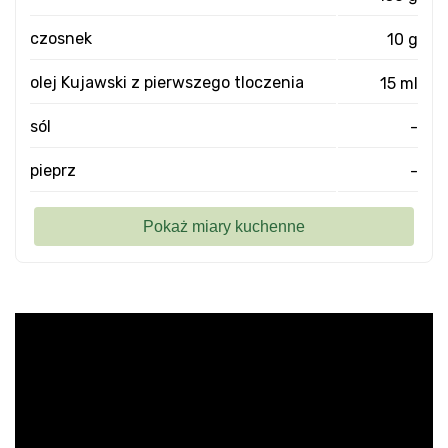
czosnek
10 g
olej Kujawski z pierwszego tloczenia
15 ml
sól
-
pieprz
-