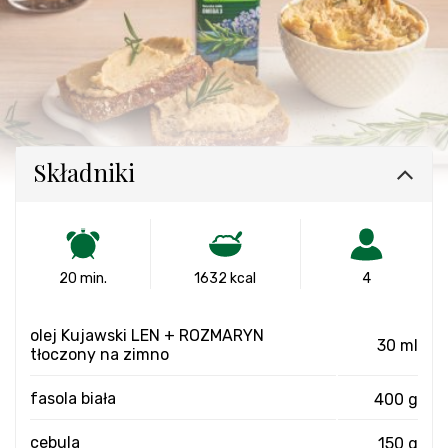
Składniki
20 min.
1632 kcal
4
olej Kujawski LEN + ROZMARYN
30 ml
tłoczony na zimno
fasola biała
400 g
cebula
150 g