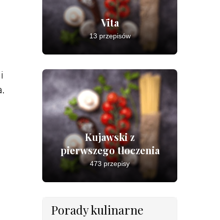
Vita
13 przepisów
i
.
Kujawski z
pierwszego tłoczenia
473 przepisy
Porady kulinarne