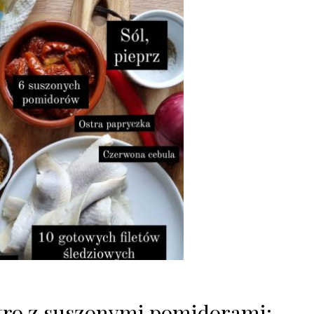
stro z suszonymi pomidorami: