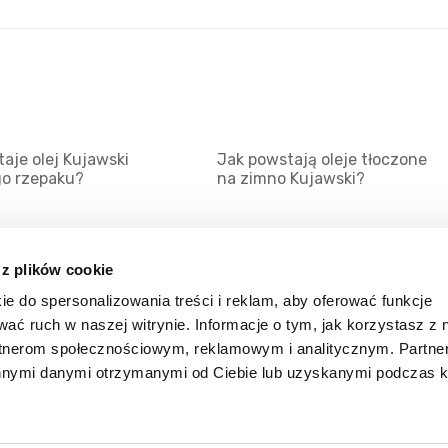
aje olej Kujawski
Jak powstają oleje tłoczone
go rzepaku?
na zimno Kujawski?
 z plików cookie
ie do spersonalizowania treści i reklam, aby oferować funkcje
Mapa serwisu
Kat
wać ruch w naszej witrynie. Informacje o tym, jak korzystasz z 
Kanały RSS
Kon
rtnerom społecznościowym, reklamowym i analitycznym. Partn
innymi danymi otrzymanymi od Ciebie lub uzyskanymi podczas k
Porady
Zal