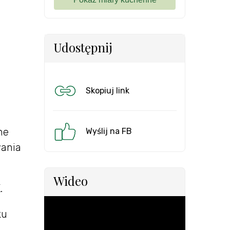
Udostępnij
Skopiuj link
ne
Wyślij na FB
wania
Wideo
.
ku