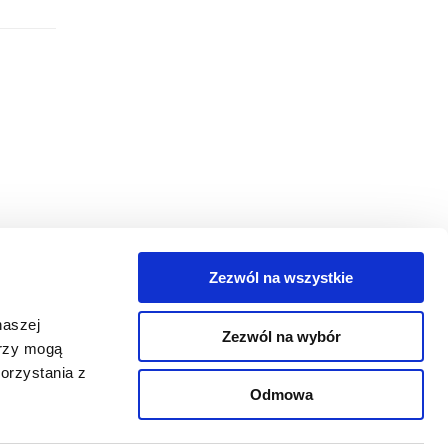
Zezwól na wszystkie
egorie
naszej
Zezwól na wybór
takt
erzy mogą
orzystania z
oguj się
Odmowa