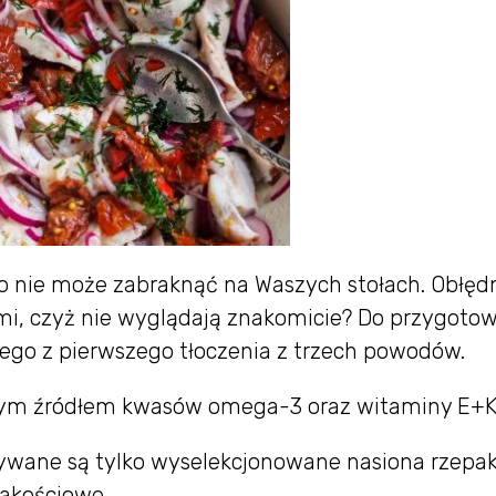
o nie może zabraknąć na Waszych stołach. Obłęd
mi, czyż nie wyglądają znakomicie? Do przygoto
ego z pierwszego tłoczenia z trzech powodów.
alnym źródłem kwasów omega-3 oraz witaminy E+K
stywane są tylko wyselekcjonowane nasiona rzepa
jakościowe.