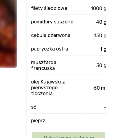
filety śledziowe
1000 g
pomidory suszone
40 g
cebula czerwona
150 g
papryczka ostra
1 g
musztarda
30 g
francuska
olej Kujawski z
pierwszego
60 ml
tloczenia
sól
-
pieprz
-