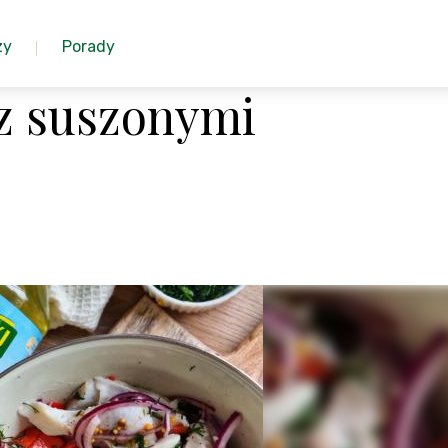
zy
Porady
 z suszonymi