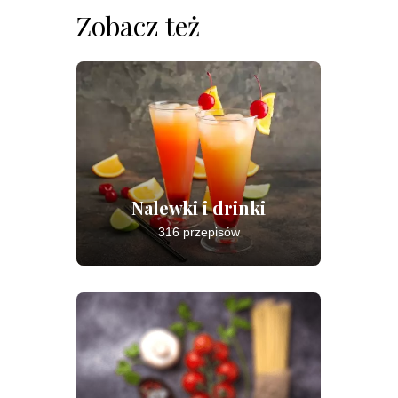
Zobacz też
Nalewki i drinki
316 przepisów