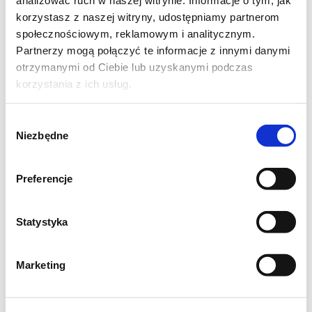
Wkładka owocowa:
korzystasz z naszej witryny, udostępniamy partnerom
społecznościowym, reklamowym i analitycznym.
1 kg truskawek (mogą być mrożone lub
Partnerzy mogą połączyć te informacje z innymi danymi
świeże)
otrzymanymi od Ciebie lub uzyskanymi podczas
3 galaretki owocowe
korzystania z ich usług.
Wybór
Niezbędne
Biszkopty:
zgody
1. Białka oddzielamy od żółtek i ubijamy na
sztywną pianę, dodajemy stopniowo cukier,
Preferencje
następnie żółtka.
2. Mąkę mieszamy z mąką ziemniaczaną i
Statystyka
proszkiem do pieczenia. Stopniowo dodajemy
do ciasta mieszając delikatnie szpatułką lub
Marketing
mikserem na najniższych obrotach.
3. Blaszkę wykładamy papierem do pieczenia,