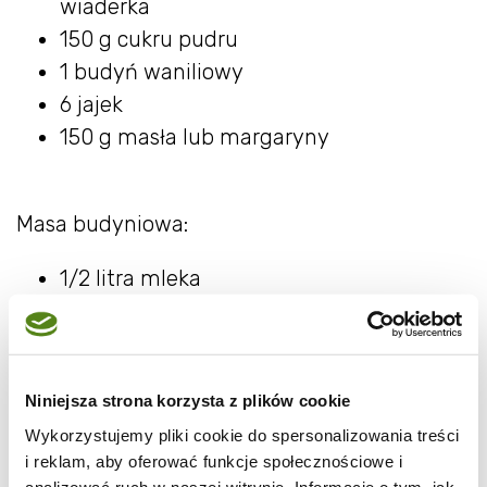
wiaderka
150 g cukru pudru
1 budyń waniliowy
6 jajek
150 g masła lub margaryny
Masa budyniowa:
1/2 litra mleka
2 budynie waniliowe bez cukru
1 cukier waniliowy
4 łyżki cukru
Niniejsza strona korzysta z plików cookie
250 g masła
Wykorzystujemy pliki cookie do spersonalizowania treści
i reklam, aby oferować funkcje społecznościowe i
analizować ruch w naszej witrynie. Informacje o tym, jak