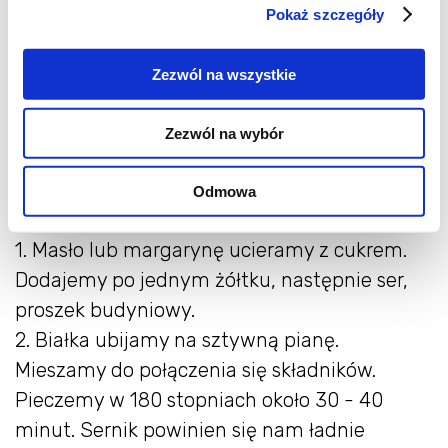
Pokaż szczegóły
przelewamy ciasto, wyrównujemy wierzch.
Pieczemy w 170 stopniach około 20 minut.
Zezwól na wszystkie
Tak samo robi biszkopt ciemny. Tylko musimy
pamiętać, żeby do mąki i proszku dodać
Zezwól na wybór
kakao.
Odmowa
Wkładka serowa:
1. Masło lub margarynę ucieramy z cukrem.
Dodajemy po jednym żółtku, następnie ser,
proszek budyniowy.
2. Białka ubijamy na sztywną pianę.
Mieszamy do połączenia się składników.
Pieczemy w 180 stopniach około 30 - 40
minut. Sernik powinien się nam ładnie