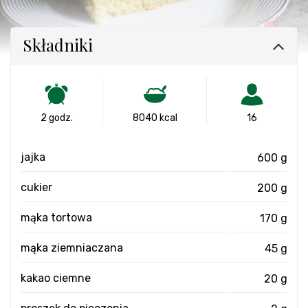
Składniki
2 godz.
8040 kcal
16
jajka
600 g
cukier
200 g
mąka tortowa
170 g
mąka ziemniaczana
45 g
kakao ciemne
20 g