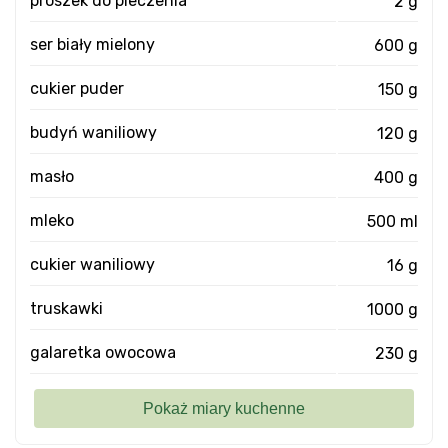
proszek do pieczenia
2 g
ser biały mielony
600 g
cukier puder
150 g
budyń waniliowy
120 g
masło
400 g
mleko
500 ml
cukier waniliowy
16 g
truskawki
1000 g
galaretka owocowa
230 g