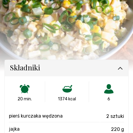
Składniki
20 min.
1374 kcal
6
pierś kurczaka wędzona
2 sztuki
jajka
220 g