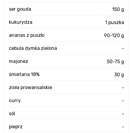
ser gouda
150 g
kukurydza
1 puszka
ananas z puszki
90-120 g
cebula dymka zielona
-
majonez
50-75 g
śmietana 18%
30 g
zioła prowansalskie
-
curry
-
sól
-
pieprz
-