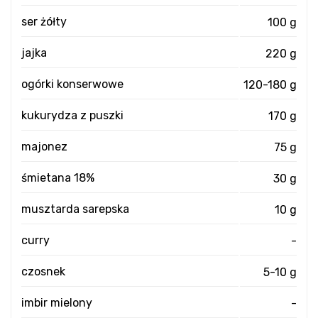
ser żółty
100 g
jajka
220 g
ogórki konserwowe
120-180 g
kukurydza z puszki
170 g
majonez
75 g
śmietana 18%
30 g
musztarda sarepska
10 g
curry
-
czosnek
5-10 g
imbir mielony
-