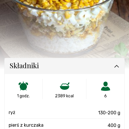
Składniki
1 godz.
2389 kcal
6
ryż
130-200 g
pierś z kurczaka
400 g