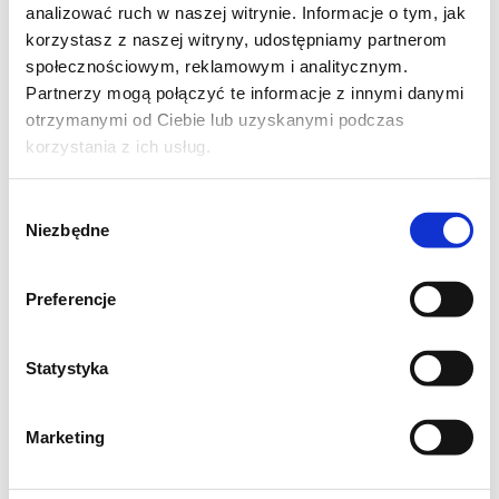
analizować ruch w naszej witrynie. Informacje o tym, jak
połowa sosu
korzystasz z naszej witryny, udostępniamy partnerom
ser żółty
społecznościowym, reklamowym i analitycznym.
ogórki konserwowe
Partnerzy mogą połączyć te informacje z innymi danymi
otrzymanymi od Ciebie lub uzyskanymi podczas
połowa sosu
korzystania z ich usług.
jajka
kukurydza
Wybór
Niezbędne
zgody
Preferencje
Statystyka
Marketing