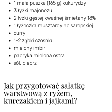
1 mała puszka (165 g) kukurydzy
3 łyżki majonezu
2 łyżki gęstej kwaśnej śmietany 18%
1 łyżeczka musztardy np sarepskiej
curry
1-2 ząbki czosnku
mielony imbir
papryka mielona ostra
sól, pieprz
Jak przygotować sałatkę
warstwową z ryżem,
kurczakiem i jajkami?