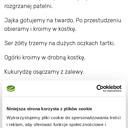
rozgrzanej patelni.
Jajka gotujemy na twardo. Po przestudzeniu
obieramy i kroimy w kostkę.
Ser żółty trzemy na dużych oczkach tartki.
Ogórki kroimy w drobną kostkę.
Kukurydzę osączamy z zalewy.
Składniki można połączyć w misce i
wymieszać lub ułożyć warstwowo wg
kolejności:
Niniejsza strona korzysta z plików cookie
ryż
Wykorzystujemy pliki cookie do spersonalizowania treści
i reklam, aby oferować funkcje społecznościowe i
kurczak