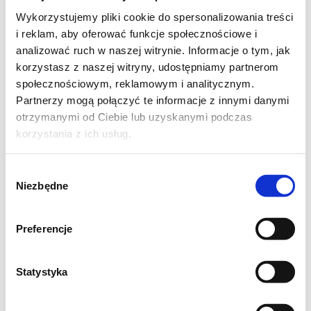
Wykorzystujemy pliki cookie do spersonalizowania treści
Miks sałat myjemy osuszamy w wirówce do
i reklam, aby oferować funkcje społecznościowe i
sałaty. łososia wędzonego na zimno kroimy w
analizować ruch w naszej witrynie. Informacje o tym, jak
mniejsze kawałki. Oliwki czarne odcedzamy.
korzystasz z naszej witryny, udostępniamy partnerom
Ser kroimy w większe kawałki. Składniki lekko
społecznościowym, reklamowym i analitycznym.
Partnerzy mogą połączyć te informacje z innymi danymi
mieszamy. Robimy sos. Mieszamy olej z
otrzymanymi od Ciebie lub uzyskanymi podczas
odrobina wody . dodajemy posiekany koperek,
korzystania z ich usług.
ocet balsamiczny , sól i odrobinę miodu do
smaku. Sos mieszamy i polewamy nim
Wybór
sałatkę.
Niezbędne
zgody
Preferencje
Statystyka