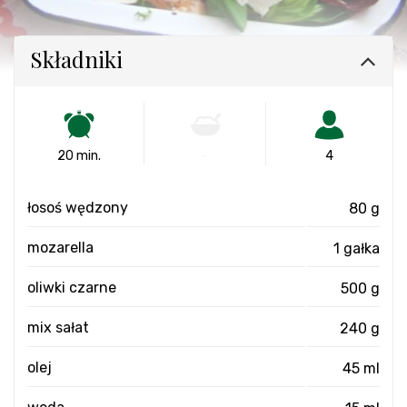
Składniki
20 min.
-
4
łosoś wędzony
80 g
mozarella
1 gałka
oliwki czarne
500 g
mix sałat
240 g
olej
45 ml