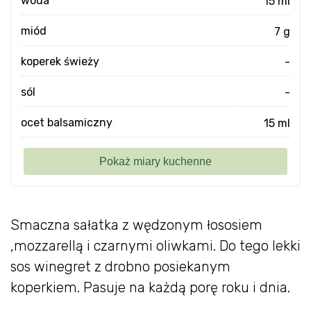
woda
15 ml
miód
7 g
koperek świeży
-
sól
-
ocet balsamiczny
15 ml
Smaczna sałatka z wędzonym łososiem
,mozzarellą i czarnymi oliwkami. Do tego lekki
sos winegret z drobno posiekanym
koperkiem. Pasuje na każdą porę roku i dnia.