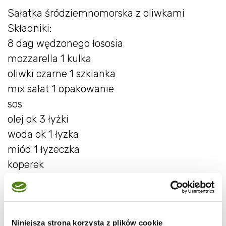
Sałatka śródziemnomorska z oliwkami
Składniki:
8 dag wędzonego łososia
mozzarella 1 kulka
oliwki czarne 1 szklanka
mix sałat 1 opakowanie
sos
olej ok 3 łyżki
woda ok 1 łyzka
miód 1 łyzeczka
koperek
sól
ocet balsamiczny 1 łyżka
Niniejsza strona korzysta z plików cookie