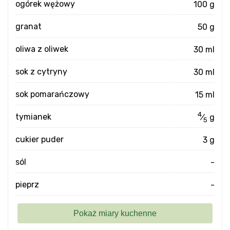
ogórek wężowy
100 g
granat
50 g
oliwa z oliwek
30 ml
sok z cytryny
30 ml
sok pomarańczowy
15 ml
4
tymianek
⁄
g
5
cukier puder
3 g
sól
-
pieprz
-