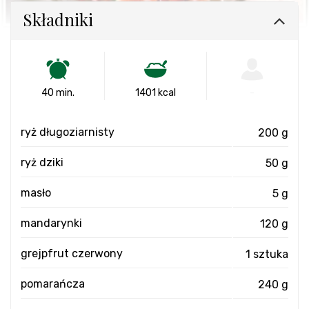
Składniki
40 min.
1401 kcal
-
ryż długoziarnisty
200 g
ryż dziki
50 g
masło
5 g
mandarynki
120 g
grejpfrut czerwony
1 sztuka
pomarańcza
240 g