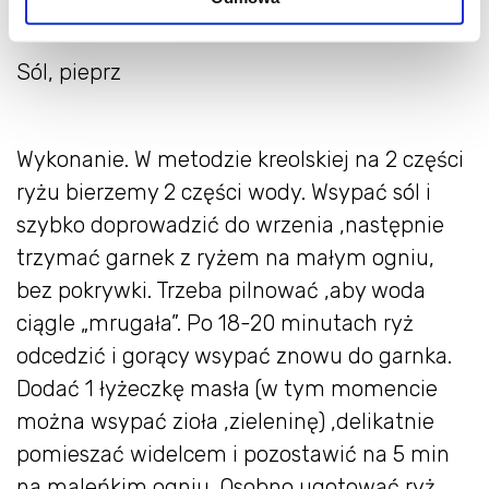
1 łyżeczka cukru pudru
Sól, pieprz
Wykonanie. W metodzie kreolskiej na 2 części
ryżu bierzemy 2 części wody. Wsypać sól i
szybko doprowadzić do wrzenia ,następnie
trzymać garnek z ryżem na małym ogniu,
bez pokrywki. Trzeba pilnować ,aby woda
ciągle „mrugała”. Po 18-20 minutach ryż
odcedzić i gorący wsypać znowu do garnka.
Dodać 1 łyżeczkę masła (w tym momencie
można wsypać zioła ,zieleninę) ,delikatnie
pomieszać widelcem i pozostawić na 5 min
na maleńkim ogniu. Osobno ugotować ryż