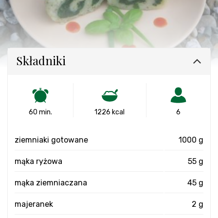
Składniki
60 min.
1226 kcal
6
ziemniaki gotowane
1000 g
mąka ryżowa
55 g
mąka ziemniaczana
45 g
majeranek
2 g