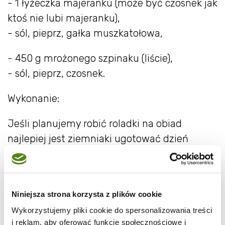
- 1 łyżeczka majeranku (może być czosnek jak
ktoś nie lubi majeranku),
- sól, pieprz, gałka muszkatołowa,
- 450 g mrożonego szpinaku (liście),
- sól, pieprz, czosnek.
Wykonanie:
Jeśli planujemy robić roladki na obiad
najlepiej jest ziemniaki ugotować dzień
wcześniej lub rano i dobrze ostudzić.
Ugotować szpinak, przyprawić do smaku
solą, pieprzem i przeciśniętym przez praskę
Niniejsza strona korzysta z plików cookie
czosnkiem, najlepiej żeby wygotowała się
Wykorzystujemy pliki cookie do spersonalizowania treści
cała woda, chociaż i tak trzeba go później
i reklam, aby oferować funkcje społecznościowe i