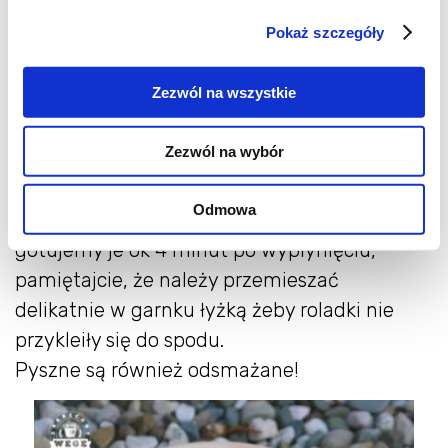
nożem na kawałki (ja zrobiłam takie 2-3 cm
Pokaż szczegóły
ponieważ zrobiłam grubszą warstwę
ziemniaków). Każdy kawałek w miejscu
Zezwól na wszystkie
przekrojenia delikatnie obtoczyłam w mące
ziemniaczanej.
Zezwól na wybór
W dużym garnku gotujemy kilka litrów wody,
solimy ją dodajemy odrobinę oleju, na
Odmowa
wrzątek wrzucamy po kilka roladek i
gotujemy je ok 4 minut po wypłynięciu,
pamiętajcie, że należy przemieszać
delikatnie w garnku łyżką żeby roladki nie
przykleiły się do spodu.
Pyszne są również odsmażane!