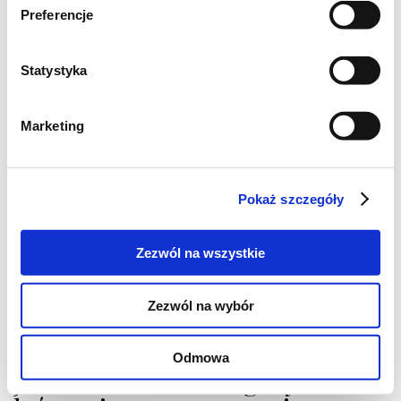
1 mała szalotka
Preferencje
1 lampka białego wytrawnego wina
8 łyżek parmezanu
Statystyka
1 szklanka mrożonych grzybów leśnych
gałązka rozmarynu
Marketing
3 gałązki tymianku
świeżo starta gałka muszkatołowa
50 ml śmietany 36%
Pokaż szczegóły
30 ml śmietany 18% lub jogurtu
greckiego
Zezwól na wszystkie
1 łyżka soku z cytryny
200 ml mleka 3,2%
Zezwól na wybór
Odmowa
Jak zrobić risotto z grzybami