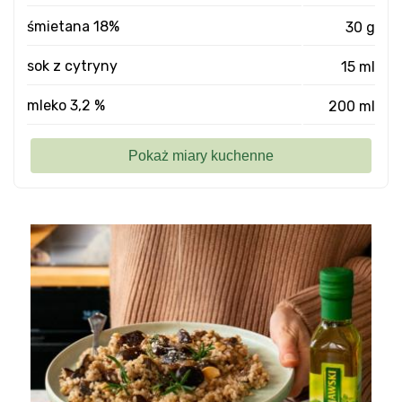
śmietana 18%
30 g
sok z cytryny
15 ml
mleko 3,2 %
200 ml