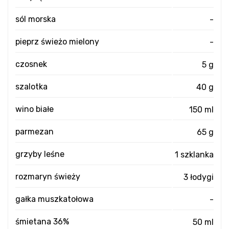
sól morska
-
pieprz świeżo mielony
-
czosnek
5 g
szalotka
40 g
wino białe
150 ml
parmezan
65 g
grzyby leśne
1 szklanka
rozmaryn świeży
3 łodygi
gałka muszkatołowa
-
śmietana 36%
50 ml