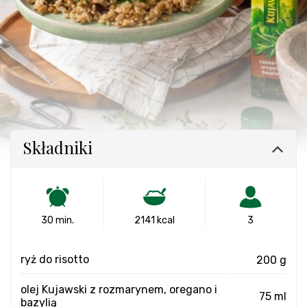
Składniki
30 min.
2141 kcal
3
ryż do risotto
200 g
olej Kujawski z rozmarynem, oregano i
75 ml
bazylią