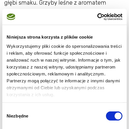
głębi smaku. Grzyby leśne z aromatem
świeżych ziół, tworzą niezapomniany duet
smakowy.
Niniejsza strona korzysta z plików cookie
Składniki na risotto z
Wykorzystujemy pliki cookie do spersonalizowania treści
grzybami leśnymi,
i reklam, aby oferować funkcje społecznościowe i
rozmarynem i parmezanem:
analizować ruch w naszej witrynie. Informacje o tym, jak
korzystasz z naszej witryny, udostępniamy partnerom
społecznościowym, reklamowym i analitycznym.
200 g ryżu do risotto
Partnerzy mogą połączyć te informacje z innymi danymi
5 łyżki oleju Kujawskiego z ziołami
otrzymanymi od Ciebie lub uzyskanymi podczas
korzystania z ich usług.
“Rozmaryn, oregano, bazylia”
sól morska
Wybór
świeżo mielony czarny pieprz
Niezbędne
zgody
1 ząbek czosnku