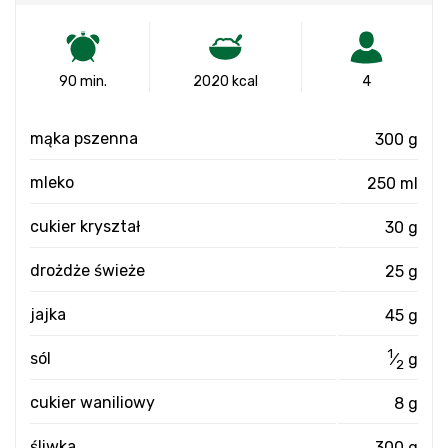
90 min.
2020 kcal
4
mąka pszenna
300 g
mleko
250 ml
cukier kryształ
30 g
drożdże świeże
25 g
jajka
45 g
1
sól
⁄
g
2
cukier waniliowy
8 g
śliwka
300 g