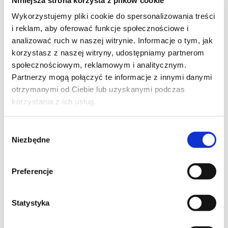
Wykorzystujemy pliki cookie do spersonalizowania treści
i reklam, aby oferować funkcje społecznościowe i
analizować ruch w naszej witrynie. Informacje o tym, jak
korzystasz z naszej witryny, udostępniamy partnerom
społecznościowym, reklamowym i analitycznym.
Partnerzy mogą połączyć te informacje z innymi danymi
otrzymanymi od Ciebie lub uzyskanymi podczas
Składniki na puszyste racuchy
korzystania z ich usług.
ze śliwkami:
Wybór
10-12 sztuk:
Niezbędne
zgody
2 szklanki mąki pszennej (około 300 g)
Preferencje
1 szklanka ciepłego mleka (250 ml)
2 łyżki cukru kryształu
Statystyka
25 g świeżych drożdży
1 jajko