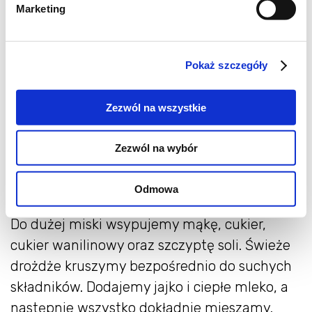
Marketing
szczypta soli
1 łyżka cukru wanilinowego
8 dużych śliwek (około 300 g)
Pokaż szczegóły
olej do smażenia
cukier puder do posypania
Zezwól na wszystkie
Zezwól na wybór
Jak zrobić puszyste racuchy ze
śliwkami?
Odmowa
Do dużej miski wsypujemy mąkę, cukier,
cukier wanilinowy oraz szczyptę soli. Świeże
drożdże kruszymy bezpośrednio do suchych
składników. Dodajemy jajko i ciepłe mleko, a
następnie wszystko dokładnie mieszamy.