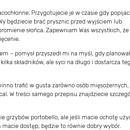
acochłonne. Przygotujecie je w czasie gdy popijac
Wy będziecie brać prysznic przed wyjściem lub
promienie słońca. Zapewniam Was wszystkich, że
ięcenie.
kiem – pomysł przyszedł mi na myśl, gdy planow
 kilka składników, ale syci na długo i dostarcza te
inno trafić w gusta zarówno osób mięsożernych, j
kcal. W treści samego przepisu znajdziecie szczeg
e grzybów portobello, ale jeśli macie ochotę uży
h macie dostęp, będzie to równie dobry wybór.