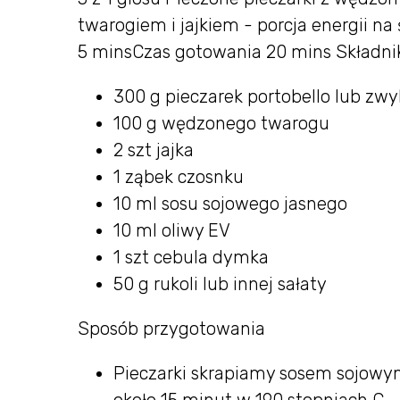
twarogiem i jajkiem - porcja energii na
5 minsCzas gotowania 20 mins Składni
300 g pieczarek portobello lub zw
100 g wędzonego twarogu
2 szt jajka
1 ząbek czosnku
10 ml sosu sojowego jasnego
10 ml oliwy EV
1 szt cebula dymka
50 g rukoli lub innej sałaty
Sposób przygotowania
Pieczarki skrapiamy sosem sojow
około 15 minut w 190 stopniach C