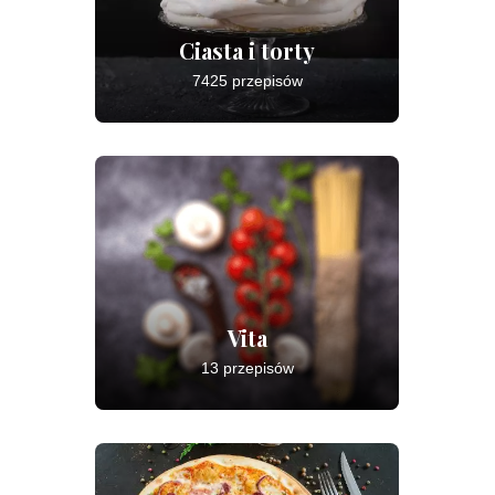
Ciasta i torty
7425 przepisów
Vita
13 przepisów