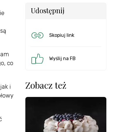
Udostępnij
ie
 są
Skopiuj link
ałam
Wyślij na FB
go, co
Zobacz też
ak i
ółowy
ć