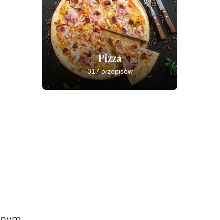
Pizza
317 przepisów
ywnym