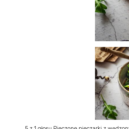
5 z 1 głosu Pieczone pieczarki z wędz