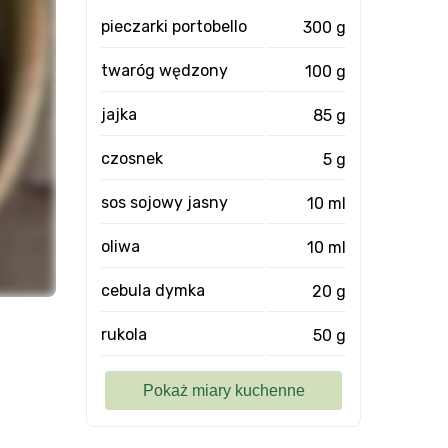
pieczarki portobello
300 g
twaróg wędzony
100 g
jajka
85 g
czosnek
5 g
sos sojowy jasny
10 ml
oliwa
10 ml
cebula dymka
20 g
rukola
50 g