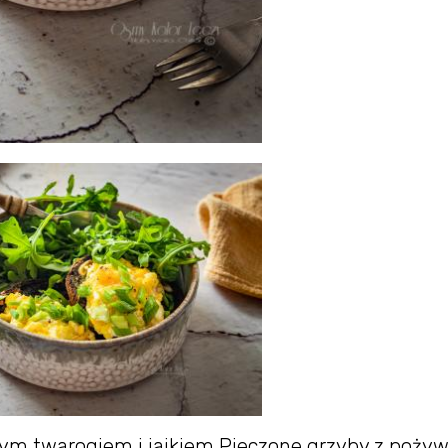
onym twarogiem i jajkiem Pieczone grzyby z poż