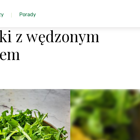
zy
Porady
rki z wędzonym
iem