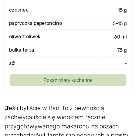
czosnek
15 g
papryczka peperoncino
5-15 g
oliwa z oliwek
60 ml
bułka tarta
75 g
sól
-
J
eśli byliście w Bari, to z pewnością
zachwycaliście się widokiem ręcznie
przygotowywanego makaronu na oczach
przechodniów! Tamtejsze nonny robią prosty