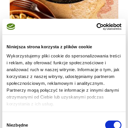
Niniejsza strona korzysta z plików cookie
Sładniki na orecchiette z rzepą:
Wykorzystujemy pliki cookie do spersonalizowania treści
i reklam, aby oferować funkcje społecznościowe i
Makaron orecchiette*:
analizować ruch w naszej witrynie. Informacje o tym, jak
korzystasz z naszej witryny, udostępniamy partnerom
400 g semoli
społecznościowym, reklamowym i analitycznym.
Partnerzy mogą połączyć te informacje z innymi danymi
200 ml wody
otrzymanymi od Ciebie lub uzyskanymi podczas
korzystania z ich usług.
Wybór
Dodatkowo:
Niezbędne
zgody