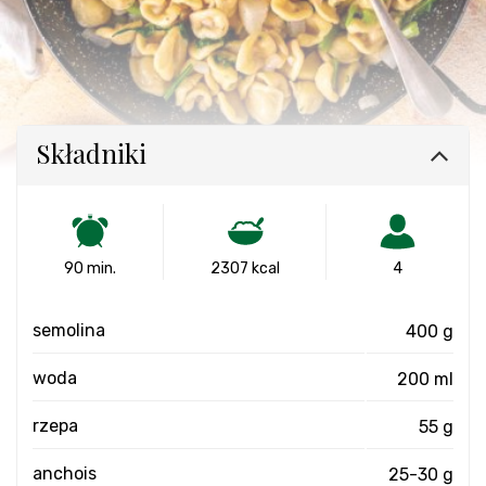
Składniki
90 min.
2307 kcal
4
semolina
400 g
woda
200 ml
rzepa
55 g
anchois
25-30 g