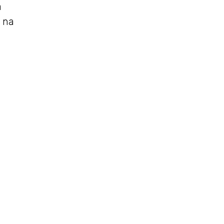
a
 na
a