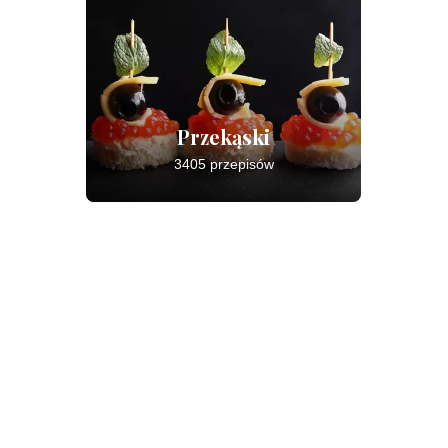
Przekąski
3405 przepisów