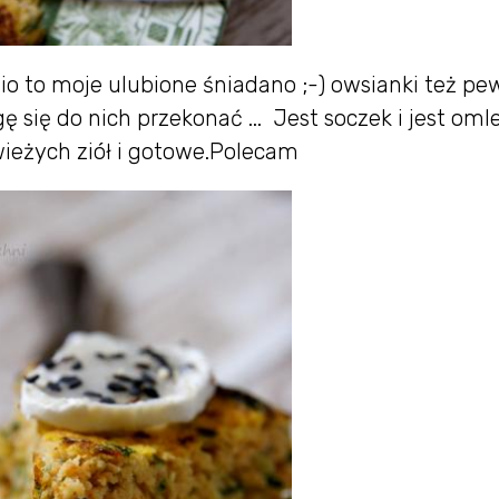
nio to moje ulubione śniadano ;-) owsianki też pe
ę się do nich przekonać ... Jest soczek i jest oml
wieżych ziół i gotowe.Polecam