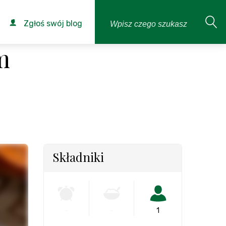
Zgłoś swój blog
m
Składniki
-
-
1