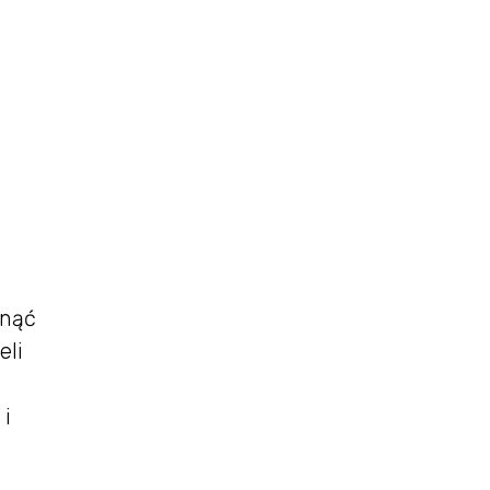
snąć
eli
 i