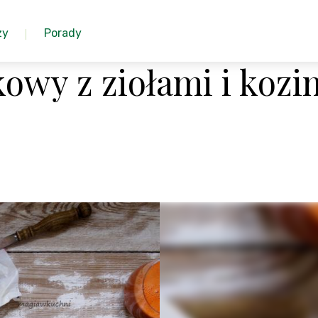
zy
Porady
wy z ziołami i kozi