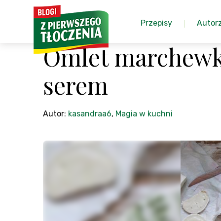
Przepisy
Autor
Omlet marchewko
serem
Autor:
kasandraa6
,
Magia w kuchni