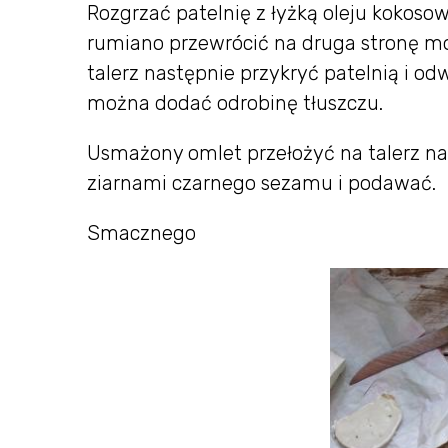
Rozgrzać patelnię z łyżką oleju kokos
rumiano przewrócić na druga stronę mo
talerz następnie przykryć patelnią i od
można dodać odrobinę tłuszczu.
Usmażony omlet przełożyć na talerz nas
ziarnami czarnego sezamu i podawać.
Smacznego