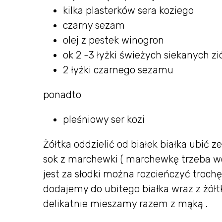
kilka plasterków sera koziego
czarny sezam
olej z pestek winogron
ok 2 -3 łyżki świeżych siekanych zió
2 łyżki czarnego sezamu
ponadto
pleśniowy ser kozi
Żółtka oddzielić od białek białka ubić 
sok z marchewki ( marchewkę trzeba wcz
jest za słodki można rozcieńczyć trochę
dodajemy do ubitego białka wraz z żółt
delikatnie mieszamy razem z mąką .