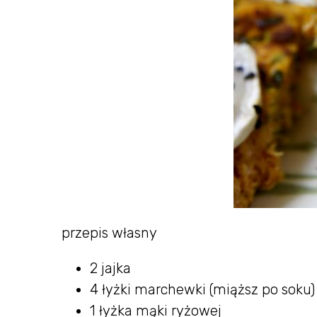
przepis własny
2 jajka
4 łyżki marchewki (miąższ po soku)
1 łyżka mąki ryżowej