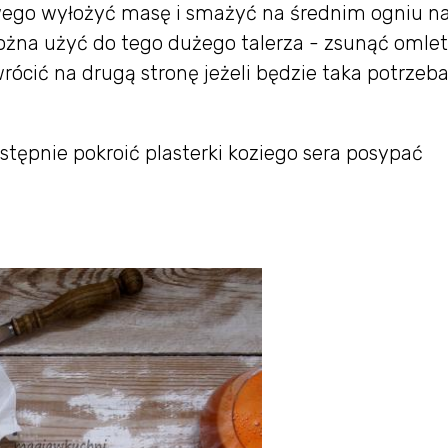
owego wyłożyć masę i smażyć na średnim ogniu n
żna użyć do tego dużego talerza - zsunąć omlet
wrócić na drugą stronę jeżeli będzie taka potrzeb
tępnie pokroić plasterki koziego sera posypać