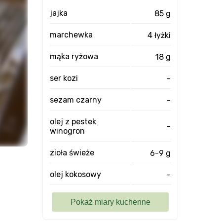
jajka
85 g
marchewka
4 łyżki
mąka ryżowa
18 g
ser kozi
-
sezam czarny
-
olej z pestek
-
winogron
zioła świeże
6-9 g
olej kokosowy
-