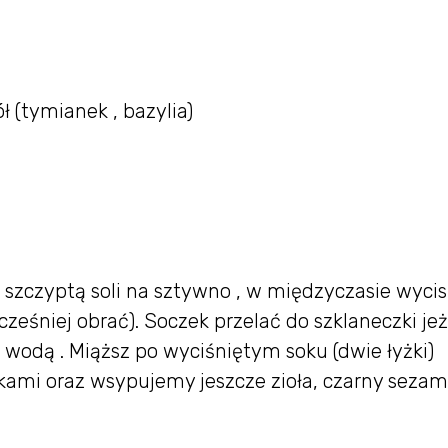
ł (tymianek , bazylia)
ze szczyptą soli na sztywno , w międzyczasie wyci
eśniej obrać). Soczek przelać do szklaneczki jeż
 wodą . Miąższ po wyciśniętym soku (dwie łyżki)
kami oraz wsypujemy jeszcze zioła, czarny sezam