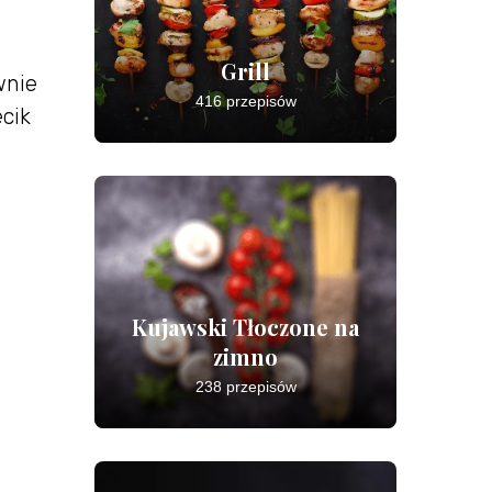
Grill
wnie
416 przepisów
ecik
Kujawski Tłoczone na
zimno
238 przepisów