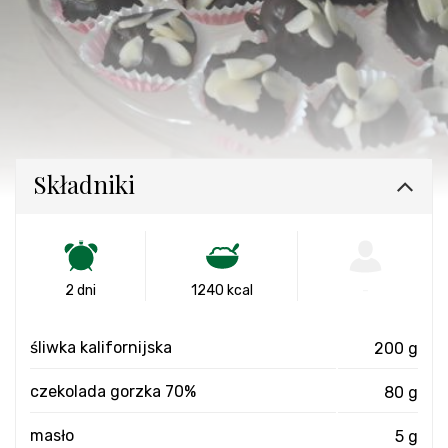
Składniki
2 dni
1240 kcal
-
śliwka kalifornijska
200 g
czekolada gorzka 70%
80 g
masło
5 g