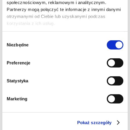
społecznościowym, reklamowym i analitycznym.
Partnerzy mogą połączyć te informacje z innymi danymi
otrzymanymi od Ciebie lub uzyskanymi podczas
korzystania z ich usług.
Wybór
Niezbędne
zgody
Preferencje
Statystyka
Śliwki w czekoladzie
Marketing
/24 pralinki/
Pokaż szczegóły
200g suszonych śliwek kalifornijskich