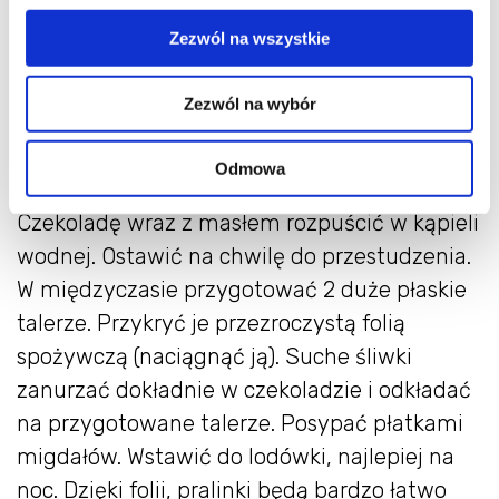
80g gorzkiej czekolady min. 70%
Zezwól na wszystkie
1 łyżeczka masła
25g płatków migdałowych
Zezwól na wybór
Śliwki zalać wrzącą wodą i odstawić na około
Odmowa
15-25 minut. Następnie dokładnie je osuszyć.
Czekoladę wraz z masłem rozpuścić w kąpieli
wodnej. Ostawić na chwilę do przestudzenia.
W międzyczasie przygotować 2 duże płaskie
talerze. Przykryć je przezroczystą folią
spożywczą (naciągnąć ją). Suche śliwki
zanurzać dokładnie w czekoladzie i odkładać
na przygotowane talerze. Posypać płatkami
migdałów. Wstawić do lodówki, najlepiej na
noc. Dzięki folii, pralinki będą bardzo łatwo