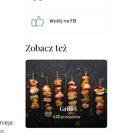
Wyślij na FB
Zobacz też
Grill
416 przepisów
ieje.
eg