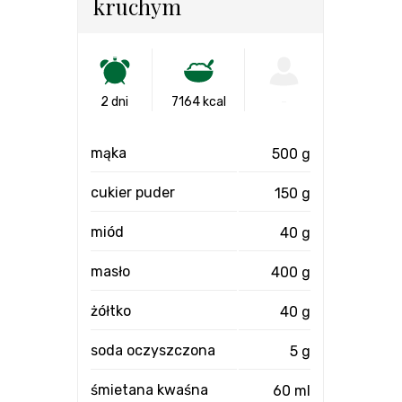
kruchym
2 dni
7164 kcal
-
mąka
500 g
cukier puder
150 g
miód
40 g
masło
400 g
żółtko
40 g
soda oczyszczona
5 g
śmietana kwaśna
60 ml