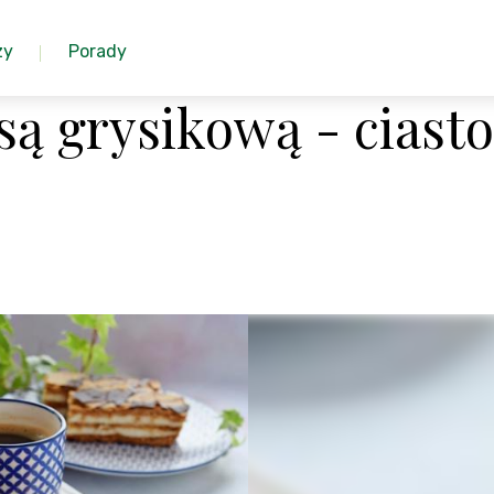
zy
Porady
ą grysikową - ciasto