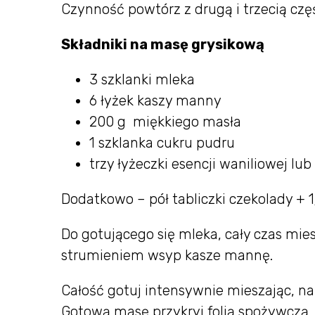
Czynność powtórz z drugą i trzecią częś
Składniki na masę grysikową
3 szklanki mleka
6 łyżek kaszy manny
200 g miękkiego masła
1 szklanka cukru pudru
trzy łyżeczki esencji waniliowej lu
Dodatkowo – pół tabliczki czekolady + 1
Do gotującego się mleka, cały czas mie
strumieniem wsyp kasze mannę.
Całość gotuj intensywnie mieszając, n
Gotową masę przykryj folią spożywczą, 