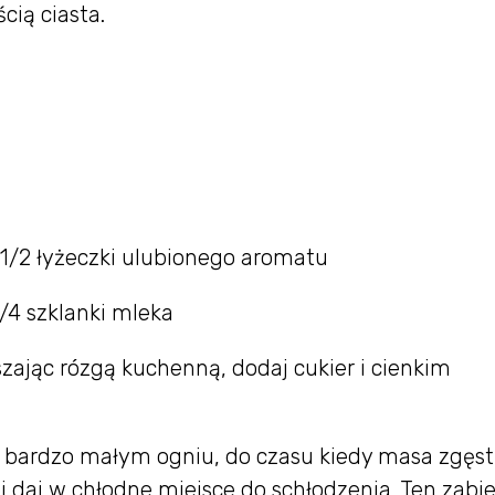
cią ciasta.
b 1/2 łyżeczki ulubionego aromatu
/4 szklanki mleka
szając rózgą kuchenną, dodaj cukier i cienkim
a bardzo małym ogniu, do czasu kiedy masa zgęstn
i daj w chłodne miejsce do schłodzenia. Ten zabi