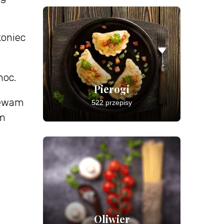
koniec
noc.
Pierogi
zewam
522 przepisy
am
Oliwier