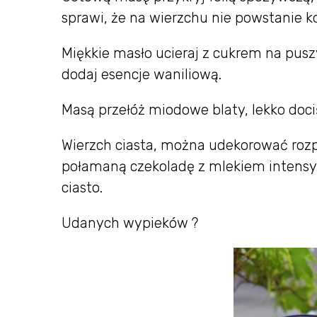
sprawi, że na wierzchu nie powstanie k
Miękkie masło ucieraj z cukrem na pus
dodaj esencje waniliową.
Masą przełóż miodowe blaty, lekko dociś
Wierzch ciasta, można udekorować ro
połamaną czekoladę z mlekiem intensy
ciasto.
Udanych wypieków ?