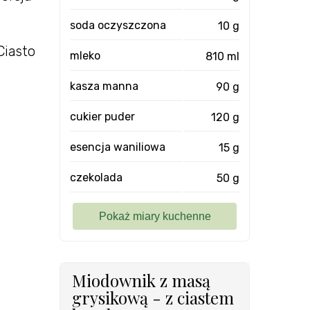
soda oczyszczona
10 g
Ciasto
mleko
810 ml
kasza manna
90 g
cukier puder
120 g
esencja waniliowa
15 g
czekolada
50 g
Miodownik z masą
grysikową - z ciastem