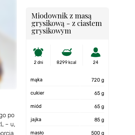
Miodownik z masą
grysikową - z ciastem
grysikowym
2 dni
8299 kcal
24
mąka
720 g
cukier
65 g
miód
65 g
ego po
jajka
85 g
L – u,
orcja
masło
500 g