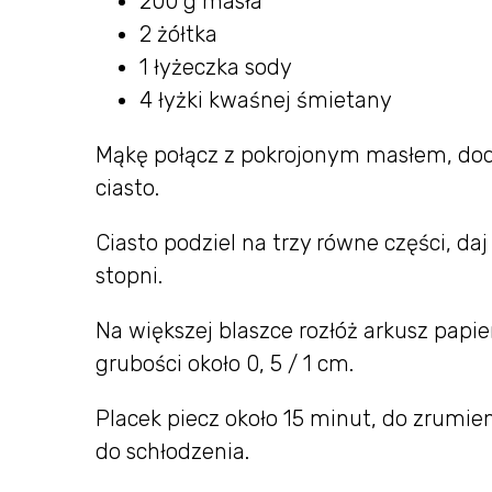
200 g masła
2 żółtka
1 łyżeczka sody
4 łyżki kwaśnej śmietany
Mąkę połącz z pokrojonym masłem, dodaj
ciasto.
Ciasto podziel na trzy równe części, da
stopni.
Na większej blaszce rozłóż arkusz papie
grubości około 0, 5 / 1 cm.
Placek piecz około 15 minut, do zrumien
do schłodzenia.