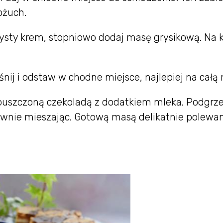
ożuch.
zysty krem, stopniowo dodaj masę grysikową. Na 
nij i odstaw w chodne miejsce, najlepiej na całą 
zpuszczoną czekoladą z dodatkiem mleka. Podgr
wnie mieszając. Gotową masą delikatnie polew