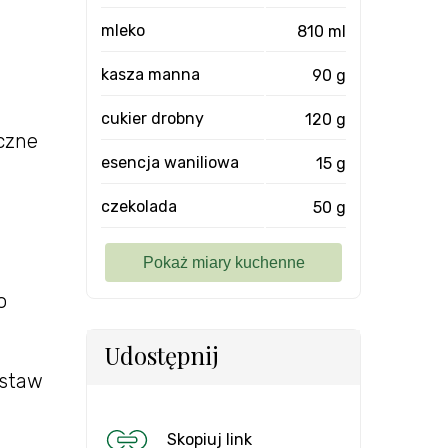
mleko
810 ml
kasza manna
90 g
cukier drobny
120 g
yczne
esencja waniliowa
15 g
czekolada
50 g
o
Udostępnij
dstaw
Skopiuj link