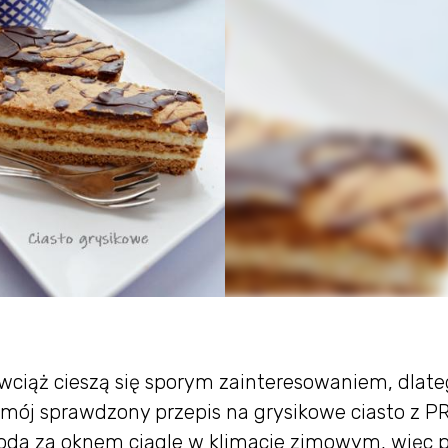
, wciąż cieszą się sporym zainteresowaniem, dlat
ój sprawdzony przepis na grysikowe ciasto z PR
oda za oknem ciągle w klimacie zimowym, więc p