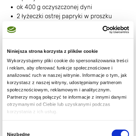
ok 400 g oczyszczonej dyni
2 łyżeczki ostrej papryki w proszku
1 łyżeczka słodki papryki w proszku
1/4 łyżeczki soli
1 łyżka oliwy z oliwek
Niniejsza strona korzysta z plików cookie
Oczyszczoną dyni pokroić w grubą kostkę
Wykorzystujemy pliki cookie do spersonalizowania treści
posolić, posypać papryką i polać olejem -
i reklam, aby oferować funkcje społecznościowe i
analizować ruch w naszej witrynie. Informacje o tym, jak
wymieszać. Wyłożyć na blachę i piec w temp
korzystasz z naszej witryny, udostępniamy partnerom
200 C ok 15-20 minut.
społecznościowym, reklamowym i analitycznym.
Partnerzy mogą połączyć te informacje z innymi danymi
100 g makaronu razowego
otrzymanymi od Ciebie lub uzyskanymi podczas
ok 200 g szpinaku
korzystania z ich usług.
200 g koziego sera (odłożyć cztery
plasterki sera)
Wybór
Niezbędne
zgody