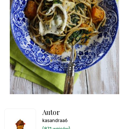
Autor
kasandraa6
(871 wpisów)