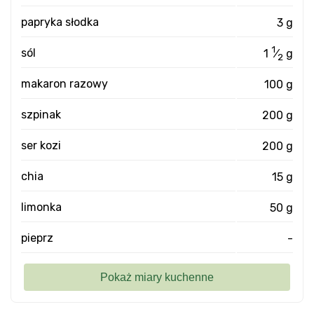
papryka słodka
3 g
1
sól
1
⁄
g
2
makaron razowy
100 g
szpinak
200 g
ser kozi
200 g
chia
15 g
limonka
50 g
pieprz
-