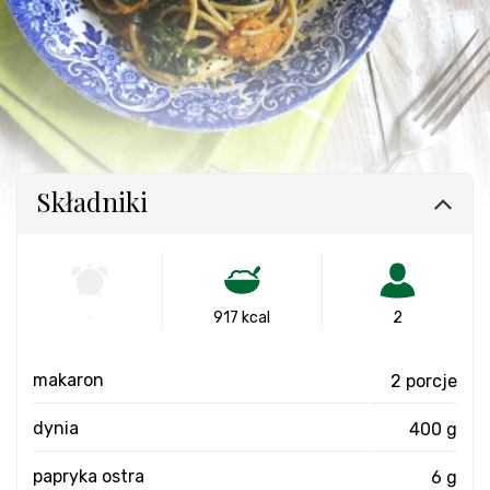
Składniki
-
917 kcal
2
makaron
2 porcje
dynia
400 g
papryka ostra
6 g