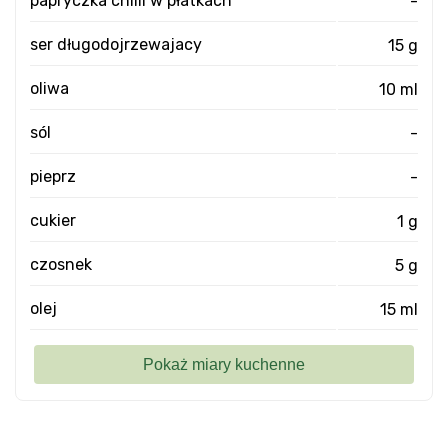
papryczka chilli w płatkach
-
ser długodojrzewajacy
15 g
oliwa
10 ml
sól
-
pieprz
-
cukier
1 g
czosnek
5 g
olej
15 ml