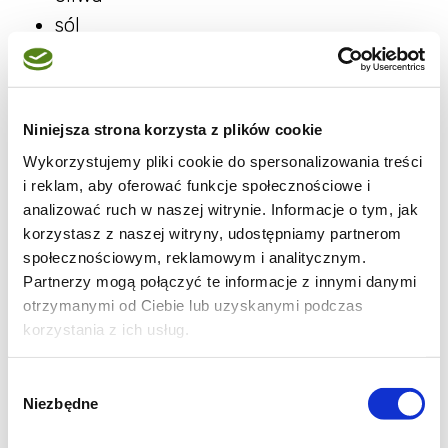
sól
pieprz
szczypta cukru
1 ząbek czosnku
Niniejsza strona korzysta z plików cookie
olej do pieczenia
Wykorzystujemy pliki cookie do spersonalizowania treści
i reklam, aby oferować funkcje społecznościowe i
analizować ruch w naszej witrynie. Informacje o tym, jak
korzystasz z naszej witryny, udostępniamy partnerom
1. Paprykę myjemy i kroimy w cienkie paski.
społecznościowym, reklamowym i analitycznym.
Partnerzy mogą połączyć te informacje z innymi danymi
Blaszkę wykładamy papierem do pieczeni,
otrzymanymi od Ciebie lub uzyskanymi podczas
kładziemy na nim paprykę, którą skraplamy
korzystania z ich usług.
olejem i posypujemy solą i pieprzem.
Pieczemy w 200 stopniach aż lekko
Wybór
sczernieje i zmięknie.
Niezbędne
zgody
2. W mikserze umieszczamy wymytą bazylię i