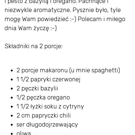
i pesto z bazylią i oregano. Pachnące i
niezwykle aromatyczne. Pysznie było, tyle
mogę Wam powiedzieć :-) Polecam i miłego
dnia Wam życzę :-)
Składniki na 2 porcje:
2 porcje makaronu (u mnie spaghetti)
1 1/2 papryki czerwonej
2 pęczki bazylii
1/2 pęczka oregano
1 1/2 łyżki soku z cytryny
2 cm papryczki chili
ser długodojrzewający
oliwa