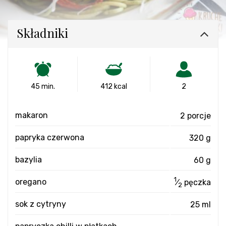
Składniki
45 min.
412 kcal
2
makaron
2 porcje
papryka czerwona
320 g
bazylia
60 g
1
oregano
⁄
pęczka
2
sok z cytryny
25 ml