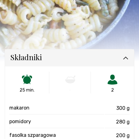
Składniki
25 min.
-
2
makaron
300 g
pomidory
280 g
fasolka szparagowa
200 g