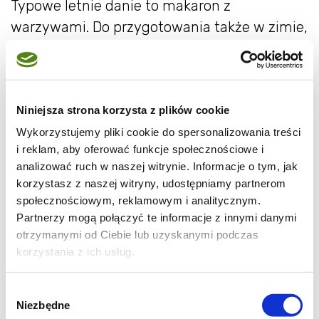
Typowe letnie danie to makaron z
warzywami. Do przygotowania także w zimie,
z mrożonej fasolki. Smakuje wspaniale i do
tego oczywiście jest bardzo szybkie.
Polecam:)
Niniejsza strona korzysta z plików cookie
Składniki
Wykorzystujemy pliki cookie do spersonalizowania treści
i reklam, aby oferować funkcje społecznościowe i
makaron
- 300 g
analizować ruch w naszej witrynie. Informacje o tym, jak
pomidory
- 2 szt.
korzystasz z naszej witryny, udostępniamy partnerom
społecznościowym, reklamowym i analitycznym.
fasolka szparagowa
- 200 g
Partnerzy mogą połączyć te informacje z innymi danymi
śmietanka 30%
- 100 ml
otrzymanymi od Ciebie lub uzyskanymi podczas
oliwa
- 2-3 łyżki
korzystania z ich usług.
sól
- do smaku
pieprz
- do smaku
Wybór
Niezbędne
zgody
parmezan
- do posypania