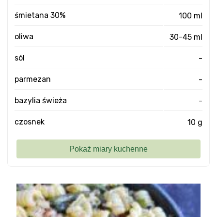
śmietana 30%
100 ml
oliwa
30-45 ml
sól
-
parmezan
-
bazylia świeża
-
czosnek
10 g