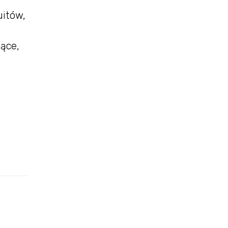
uitów,
ące,