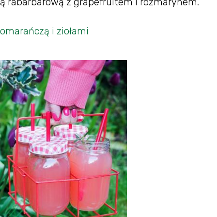
ą rabarbarową z grapefruitem i rozmarynem.
omarańczą i ziołami