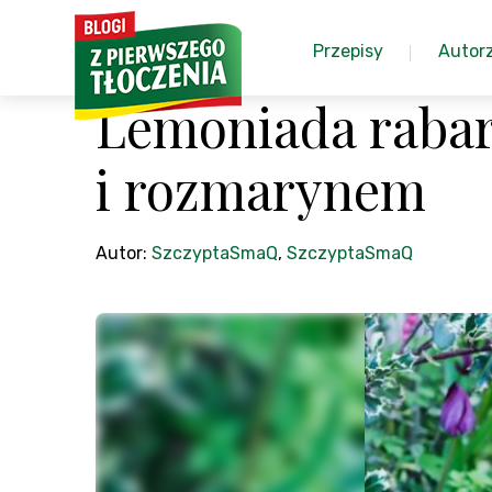
Przepisy
Autor
Lemoniada rabar
i rozmarynem
Autor:
SzczyptaSmaQ
,
SzczyptaSmaQ