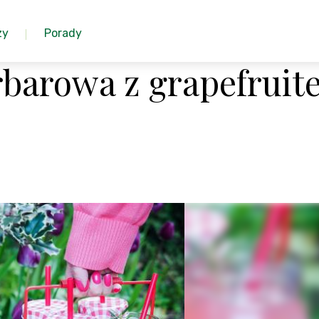
zy
Porady
barowa z grapefruit