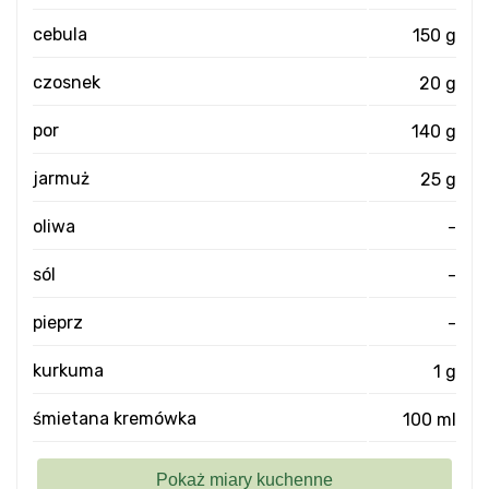
cebula
150 g
czosnek
20 g
por
140 g
jarmuż
25 g
oliwa
-
sól
-
pieprz
-
kurkuma
1 g
śmietana kremówka
100 ml