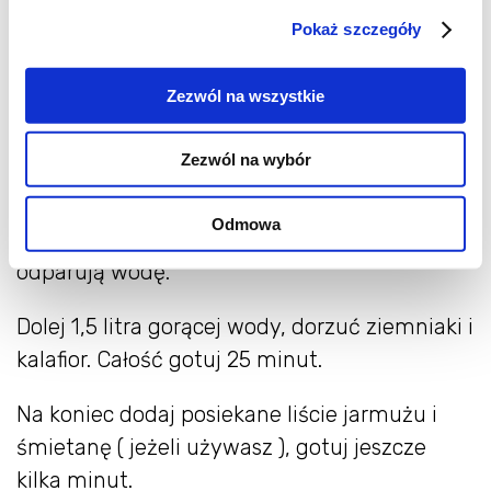
oliwa lub olej
Pokaż szczegóły
sól i pieprz do smaku
1/2 łyżeczki kurkumy
Zezwól na wszystkie
100 ml. słodkiej śmietany ( opcjonalnie )
Zezwól na wybór
Na dnie garnka, rozgrzej kilka łyżek oliwy lub
oleju. Dodaj cebulę, czosnek i por, całość
Odmowa
smaż mieszając, do czasu kiedy warzywa
odparują wodę.
Dolej 1,5 litra gorącej wody, dorzuć ziemniaki i
kalafior. Całość gotuj 25 minut.
Na koniec dodaj posiekane liście jarmużu i
śmietanę ( jeżeli używasz ), gotuj jeszcze
kilka minut.