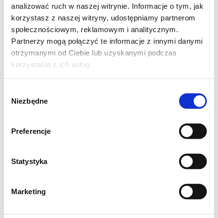
analizować ruch w naszej witrynie. Informacje o tym, jak
korzystasz z naszej witryny, udostępniamy partnerom
społecznościowym, reklamowym i analitycznym.
Partnerzy mogą połączyć te informacje z innymi danymi
otrzymanymi od Ciebie lub uzyskanymi podczas
korzystania z ich usług.
Składniki na kremową zupę z jarmużem i
porem
Wybór
Niezbędne
zgody
1 i 1/2 litra wody
1 mały kalafior podzielony na różyczki
Preferencje
2 ziemniaki pokrojone na większe kawałki
1 cebula pokrojona w piórka
Statystyka
4 posiekane ząbki czosnku
1 por pokrojony na plasterki ( jasna i
Marketing
jasnozielona część )
5 liści jarmużu