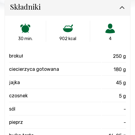
Składniki
30 min.
902 kcal
4
brokuł
250 g
ciecierzyca gotowana
180 g
jajka
45 g
czosnek
5 g
sól
-
pieprz
-