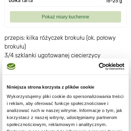
bułka tarta
16-25 g
przepis: kilka różyczek brokułu (ok. połowy
brokułu)
3/4 szklanki ugotowanej ciecierzycy
1 jajko
1 ząbek czosnku
sól, pieprz
Niniejsza strona korzysta z plików cookie
2-3 łyżki bułki tartej
Wykorzystujemy pliki cookie do spersonalizowania treści
olej do smażenia
i reklam, aby oferować funkcje społecznościowe i
analizować ruch w naszej witrynie. Informacje o tym, jak
Brokuły ugotować w osolonej wodzie,
korzystasz z naszej witryny, udostępniamy partnerom
społecznościowym, reklamowym i analitycznym.
ostudzić i drobno posiekać.