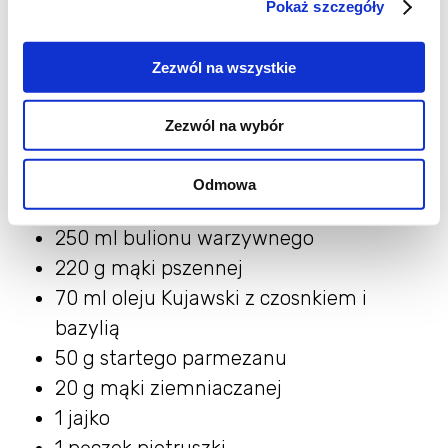
Pokaż szczegóły
Zezwól na wszystkie
Składniki
Zezwól na wybór
1 kg ziemniaków
Odmowa
250 ml mleka
250 ml bulionu warzywnego
220 g mąki pszennej
70 ml oleju Kujawski z czosnkiem i
bazylią
50 g startego parmezanu
20 g mąki ziemniaczanej
1 jajko
1 pęczek pietruszki