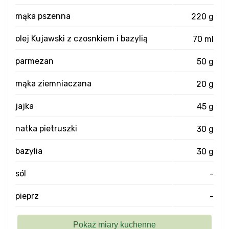
mąka pszenna
220 g
olej Kujawski z czosnkiem i bazylią
70 ml
parmezan
50 g
mąka ziemniaczana
20 g
jajka
45 g
natka pietruszki
30 g
bazylia
30 g
sól
-
pieprz
-