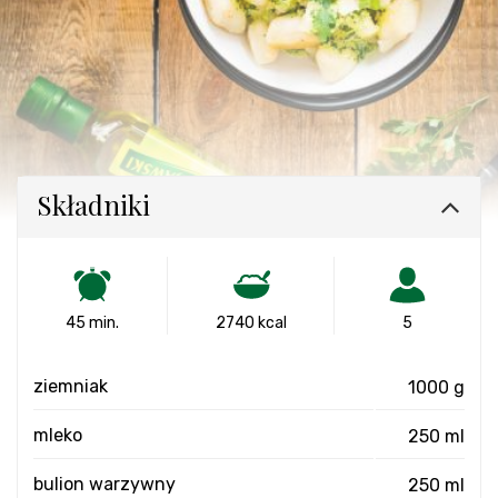
Składniki
45 min.
2740 kcal
5
ziemniak
1000 g
mleko
250 ml
bulion warzywny
250 ml