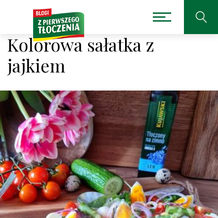
Kolorowa sałatka z
jajkiem