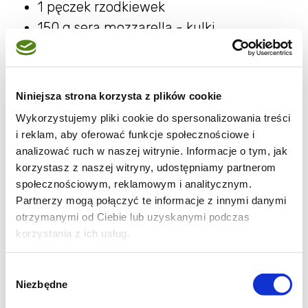
1 pęczek rzodkiewek
150 g sera mozzarella - kulki
1/2 opakowania mixu sałat
1/2 czerwonej cebuli
Niniejsza strona korzysta z plików cookie
Składniki na sos do kolorowej sałatki z
Wykorzystujemy pliki cookie do spersonalizowania treści
jajkiem:
i reklam, aby oferować funkcje społecznościowe i
analizować ruch w naszej witrynie. Informacje o tym, jak
4 łyżki oleju Kujawskiego lnianego
korzystasz z naszej witryny, udostępniamy partnerom
tłoczonego na zimno
społecznościowym, reklamowym i analitycznym.
1 łyżeczka miodu
Partnerzy mogą połączyć te informacje z innymi danymi
otrzymanymi od Ciebie lub uzyskanymi podczas
2 łyżeczki musztardy miodowej
korzystania z ich usług.
2 łyżeczki soku z cytryny
sól, pieprz do smaku
Wybór
Niezbędne
zgody