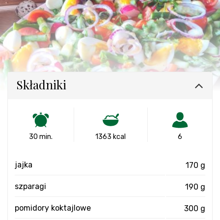
Składniki
30 min.
1363 kcal
6
jajka
170 g
szparagi
190 g
pomidory koktajlowe
300 g