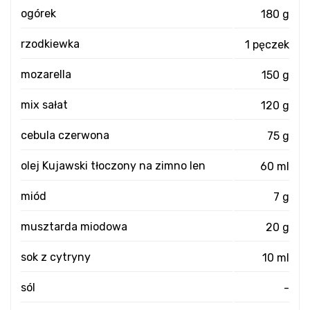
ogórek
180 g
rzodkiewka
1 pęczek
mozarella
150 g
mix sałat
120 g
cebula czerwona
75 g
olej Kujawski tłoczony na zimno len
60 ml
miód
7 g
musztarda miodowa
20 g
sok z cytryny
10 ml
sól
-