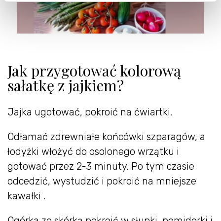
Jak przygotować kolorową
sałatkę z jajkiem?
Jajka ugotować, pokroić na ćwiartki.
Odłamać zdrewniałe końcówki szparagów, a
łodyżki włożyć do osolonego wrzątku i
gotować przez 2-3 minuty. Po tym czasie
odcedzić, wystudzić i pokroić na mniejsze
kawałki .
Ogórka ze skórką pokroić w słupki, pomidorki i