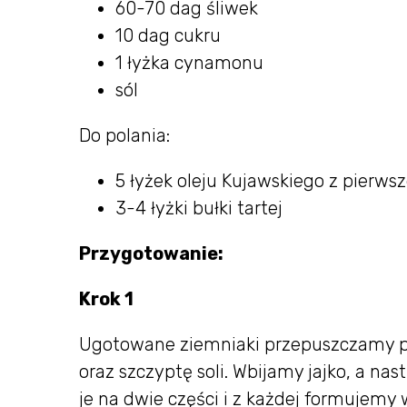
60-70 dag śliwek
10 dag cukru
1 łyżka cynamonu
sól
Do polania:
5 łyżek oleju Kujawskiego z pierws
3-4 łyżki bułki tartej
Przygotowanie:
Krok 1
Ugotowane ziemniaki przepuszczamy pr
oraz szczyptę soli. Wbijamy jajko, a na
je na dwie części i z każdej formujemy 