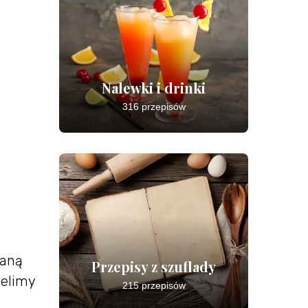
Nalewki i drinki
316 przepisów
zaną
Przepisy z szuflady
ielimy
215 przepisów