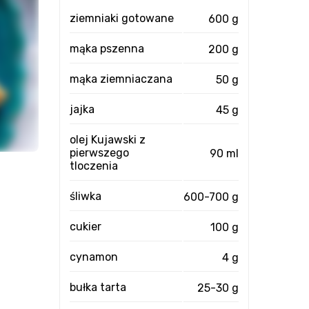
ziemniaki gotowane
600 g
mąka pszenna
200 g
mąka ziemniaczana
50 g
jajka
45 g
olej Kujawski z
pierwszego
90 ml
tloczenia
śliwka
600-700 g
cukier
100 g
cynamon
4 g
bułka tarta
25-30 g