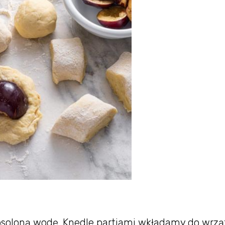
oloną wodę. Knedle partiami wkładamy do wrzą