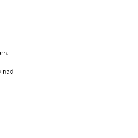
em.
o nad