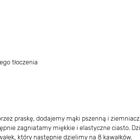
zego tłoczenia
zez praskę, dodajemy mąki pszenną i ziemniac
stępnie zagniatamy miękkie i elastyczne ciasto. Dz
wałek, który następnie dzielimy na 8 kawałków.